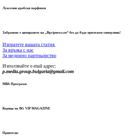
Луксозни арабски парфюми
Забранено е цитирането на „Bgvipnews.eu“ без да бъде приложен хиперлинк!
Изпратете вашата статия
За връзка с нас
За медиино партньорство
Използвайте e-mail адрес:
p.media.group.bulgaria@gmail.com
МВА Програми
Корица на BG VIP MAGAZINE
Приятели: