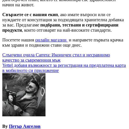
начин на живот.
Свържете се с нашия екип
, ако имате въпроси или се
нуждаете от консултация за подходящата хранителна добавка
за вас. Предлагаме
подбрани, тествани и сертифицирани
продукти
, които отговарят на най-високите стандарти.
Посетете нашия
онлайн магазин
и направете първата крачка
към здрави и подвижни стави още днес.
Навигация
Слънчеви очила Carrera: Иконичен стил и несравнимо
качество за съвременния мъж
Yettel добавя възможност за регистрация на предплатена карта
в мобилното си приложение
By
Петър Ангелов