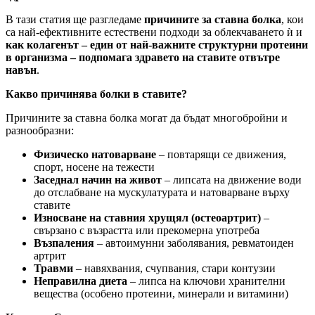
В тази статия ще разгледаме
причините за ставна болка
, кои
са най-ефективните естествени подходи за облекчаването ѝ и
как колагенът – един от най-важните структурни протеини
в организма – подпомага здравето на ставите отвътре
навън
.
Какво причинява болки в ставите?
Причините за ставна болка могат да бъдат многобройни и
разнообразни:
Физическо натоварване
– повтарящи се движения,
спорт, носене на тежести
Заседнал начин на живот
– липсата на движение води
до отслабване на мускулатурата и натоварване върху
ставите
Износване на ставния хрущял (остеоартрит)
–
свързано с възрастта или прекомерна употреба
Възпаления
– автоимунни заболявания, ревматоиден
артрит
Травми
– навяхвания, счупвания, стари контузии
Неправилна диета
– липса на ключови хранителни
вещества (особено протеини, минерали и витамини)