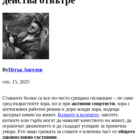
действа отвътре
By
Петър Ангелов
сеп. 15, 2025
Ставните болки са все по-често срещано оплакване – не само
сред възрастните хора, но и при
активни спортисти
, хора с
интензивен работен режим и дори млади хора, водещи
заседнал начин на живот.
Болките в коленете
, лактите,
китките или гърба могат да намалят качеството на живот, да
ограничат движението и да създадат усещане за хронична
умора. Ето защо грижата за ставите е ключова част от
общото
здравословно състояние
.