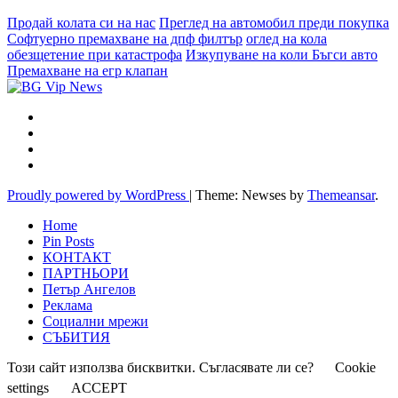
Продай колата си на нас
Преглед на автомобил преди покупка
Софтуерно премахване на дпф филтър
оглед на кола
обезщетение при катастрофа
Изкупуване на коли Бъгси авто
Премахване на егр клапан
Proudly powered by WordPress
|
Theme: Newses by
Themeansar
.
Home
Pin Posts
КОНТАКТ
ПАРТНЬОРИ
Петър Ангелов
Реклама
Социални мрежи
СЪБИТИЯ
Този сайт използва бисквитки. Съгласявате ли се?
Cookie
settings
ACCEPT