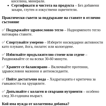
киселина, минерали.
Сертификати и чистота на продукта
– Без добавени
захари, глутен и изкуствени оцветители.
Практически съвети за поддържане на ставите в отлично
състояние
✅
Поддържайте здравословно тегло
– Наднорменото тегло
натоварва ставите.
✅
Спортувайте умерено
– Изберете нискоударни активности
като плуване, йога, пилатес или колоездене.
✅
Избягвайте продължително стоене или седене
–
Раздвижвайте се на всеки 30-60 минути.
✅
Хранете се балансирано
– Включвайте протеини,
здравословни мазнини и антиоксиданти.
✅
Пийте достатъчно вода
– Хидратацията е критична за
гъвкавостта на хрущялите.
✅
Допълвайте с колаген и свързани нутриенти
– особено
след 30-годишна възраст.
Кой има нужда от колагенова добавка?