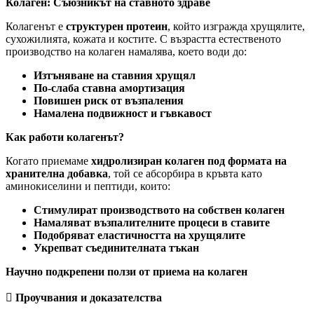
Колаген: Съюзникът на ставното здраве
Колагенът е
структурен протеин
, който изгражда хрущялите,
сухожилията, кожата и костите. С възрастта естественото
производство на колаген намалява, което води до:
Изтъняване на ставния хрущял
По-слаба ставна амортизация
Повишен риск от възпаления
Намалена подвижност и гъвкавост
Как работи колагенът?
Когато приемаме
хидролизиран колаген под формата на
хранителна добавка
, той се абсорбира в кръвта като
аминокиселини и пептиди, които:
Стимулират производството на собствен колаген
Намаляват възпалителните процеси в ставите
Подобряват еластичността на хрущялите
Укрепват съединителната тъкан
Научно подкрепени ползи от приема на колаген
 Проучвания и доказателства