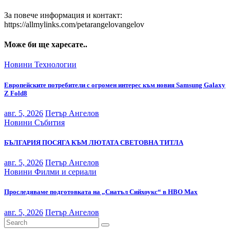
За повече информация и контакт:
https://allmylinks.com/petarangelovangelov
Може би ще харесате..
Новини
Технологии
Европейските потребители с огромен интерес към новия Samsung Galaxy
Z Fold8
авг. 5, 2026
Петър Ангелов
Новини
Събития
БЪЛГАРИЯ ПОСЯГА КЪМ ЛЮТАТА СВЕТОВНА ТИТЛА
авг. 5, 2026
Петър Ангелов
Новини
Филми и сериали
Проследяваме подготовката на „Сиатъл Сийхоукс“ в HBO Max
авг. 5, 2026
Петър Ангелов