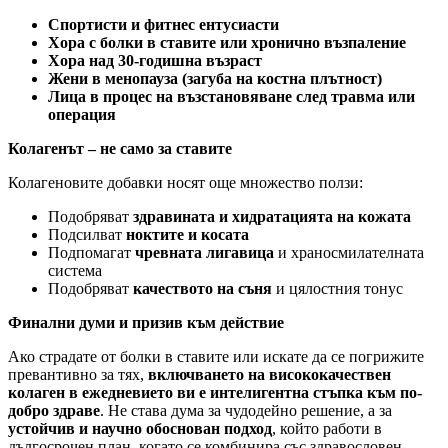
Спортисти и фитнес ентусиасти
Хора с болки в ставите или хронично възпаление
Хора над 30-годишна възраст
Жени в менопауза (загуба на костна плътност)
Лица в процес на възстановяване след травма или
операция
Колагенът – не само за ставите
Колагеновите добавки носят още множество ползи:
Подобряват
здравината и хидратацията на кожата
Подсилват
ноктите и косата
Подпомагат
чревната лигавица
и храносмилателната
система
Подобряват
качеството на съня
и цялостния тонус
Финални думи и призив към действие
Ако страдате от болки в ставите или искате да се погрижите
превантивно за тях,
включването на висококачествен
колаген в ежедневието ви е интелигентна стъпка към по-
добро здраве
. Не става дума за чудодейно решение, а за
устойчив и научно обоснован подход
, който работи в
дългосрочен план, когато се комбинира със здравословен