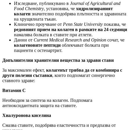
Изследване, публикувано в
Journal of Agricultural and
Food Chemistry
, установява, че
хидролизираният
колаген
значително подобрява плътността и здравината
на хрущялната тъкан.
Клинично проучване от
Penn State University
показва, че
редовният прием на колаген в рамките на 24 седмици
намалява болката в ставите при атлети.
Данни от
Current Medical Research and Opinion
сочат, че
колагеновите пептиди
облекчават болката при
пациенти с остеоартрит.
Допълнителни хранителни вещества за здрави стави
За максимален ефект,
колагенът трябва да се комбинира с
други полезни съставки
, които подпомагат синергично
ставното здраве:
Витамин C
Необходим за синтеза на колаген. Подпомага
антиоксидантната защита на ставите.
Хиалуронова киселина
Смазва ставите, подобрява еластичността и предпазва от