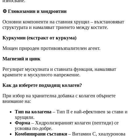
износване.
⚙️ Глюкозамин и хондроитин
Основни компоненти на ставния хрущял – възстановяват
структурата и намаляват триенето между костите.
Куркумин (екстракт от куркума)
Мощен природен противовъзпалителен агент.
Магнезий и цинк
Регулират мускулната и ставната функция, намаляват
крампите и мускулното напрежение.
Как да изберете подходящ колаген?
При избор на хранителна добавка с колаген обърнете
внимание на:
Тип на колагена
– Тип II е най-ефективен за стави и
хрущяли.
Форма
– Хидролизираният колаген (пептиди) се
усвоява по-добре.
Комбинирани съставки
– Витамин C, хиалуронова