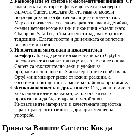
Разнообразие от стилове и емблематични дизайни:
От
класически авиаторски форми до смели и модерни
силуети, Carrera предлага богата гама от модели,
подходящи за всяка форма на лицето и личен стил.
Марката е известна със своите разпознаваеми детайли,
смели цветови комбинации и иконични модели (като
Champion, Safari и др.), които често задават модните
тенденции. Елегантността и динамиката са вплетени
във всеки дизайн.
Иновативни материали и изключителен
комфорт:
Благодарение на материали като Optyl и
висококачествен метал или ацетат, слънчевите очила
Carrera са изключително леки и удобни за
продължително носене. Хипоалергенните свойства на
Optyl минимизират риска от кожни реакции, а
ергономичният дизайн гарантира стабилно прилягане.
Функционалност и издръжливост:
Създадени с мисъл
за активния начин на живот, очилата Carrera са
проектирани да бъдат здрави и устойчиви.
Иновативните материали и качествената изработка
гарантират дълготрайност, дори при ежедневна
употреба.
Грижа за Вашите Carrera: Как да