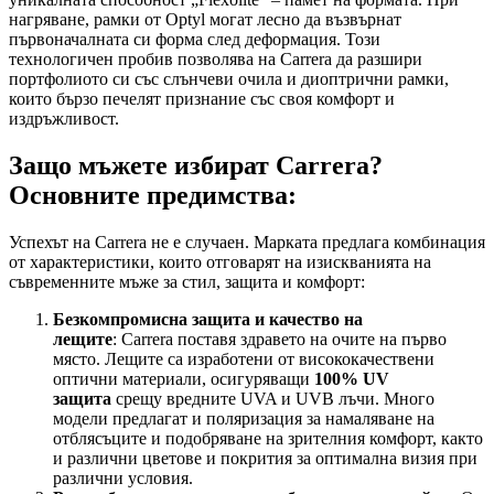
нагряване, рамки от Optyl могат лесно да възвърнат
първоначалната си форма след деформация. Този
технологичен пробив позволява на Carrera да разшири
портфолиото си със слънчеви очила и диоптрични рамки,
които бързо печелят признание със своя комфорт и
издръжливост.
Защо мъжете избират Carrera?
Основните предимства:
Успехът на Carrera не е случаен. Марката предлага комбинация
от характеристики, които отговарят на изискванията на
съвременните мъже за стил, защита и комфорт:
Безкомпромисна защита и качество на
лещите
: Carrera поставя здравето на очите на първо
място. Лещите са изработени от висококачествени
оптични материали, осигуряващи
100% UV
защита
срещу вредните UVA и UVB лъчи. Много
модели предлагат и поляризация за намаляване на
отблясъците и подобряване на зрителния комфорт, както
и различни цветове и покрития за оптимална визия при
различни условия.