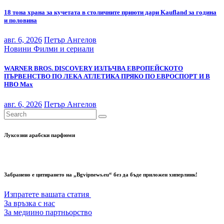
18 тона храна за кучетата в столичните приюти дари Kaufland за година
и половина
авг. 6, 2026
Петър Ангелов
Новини
Филми и сериали
WARNER BROS. DISCOVERY ИЗЛЪЧВА ЕВРОПЕЙСКОТО
ПЪРВЕНСТВО ПО ЛЕКА АТЛЕТИКА ПРЯКО ПО ЕВРОСПОРТ И В
НВО Мах
авг. 6, 2026
Петър Ангелов
Луксозни арабски парфюми
Забранено е цитирането на „Bgvipnews.eu“ без да бъде приложен хиперлинк!
Изпратете вашата статия
За връзка с нас
За медиино партньорство