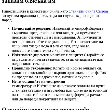
запазим блясъка им
Инвестицията в качествени очила като
слънчеви очила Carrera
заслужава правилна грижа, за да ви служат вярно години
наред:
Почиствайте редовно:
Използвайте микрофибърната
кърпичка, предоставена с очилата, за да премахнете
пръстови отпечатъци и замърсявания. За по-упорити
петна, използвайте специален спрей за почистване на
лещи или хладка вода и мек сапун, след което
подсушете внимателно с кърпичката.
Избягвайте директен контакт с лещите:
Старайте се
да държите очилата за рамките, за да не зацапвате или
надрасквате стъклата.
Правилно съхранение:
Когато не носите очилата си,
винаги ги поставяйте в твърдия оригинален калъф. Това
ги предпазва от надраскване, натиск и счупване.
Не ги оставяйте на екстремни
температури:
Избягвайте да оставяте очилата на пряка
слънчева светлина в автомобил или близо до източници
на топлина, тъй като това може да деформира рамката
или да повреди покритията на лещите.
Открийте своя автентичен чифт