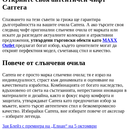
Carrera
Спазването на тези съвети за грижа ще гарантира
дълготрайността на вашите очила Carrera. А ако търсите своя
следващ чифт оригинални слънчеви очила от марката или
искате да разгледате актуалните колекции и атрактивни
предложения,
утвърдени търговски обекти като
MAXX
Outlet
предлагат богат избор, където ценителите могат да
открият перфектния модел, съчетаващ стил и качество.
Повече от слънчеви очила
Carrera не е просто марка слънчеви очила; тя е израз на
индивидуалност, страст към динамиката и оценяване на
качествената изработка. Комбинацията от богато наследство,
вдъхновено от света на състезанията, непрестанни иновации в
материалите и дизайна, както и фокус върху комфорта и
защитата, утвърждават Carrera като предпочитан избор за
мъжете, които търсят автентичен стил и безкомпромисно
качество. Избирайки Carrera, вие избирате повече от аксесоар
– избирате легенда.
Навигация
Зая Блейз с премиера на „Елиан“ на 5 октомври