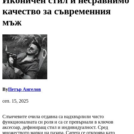
Иконичен стил и несравнимо
качество за съвременния
мъж
By
Петър Ангелов
сеп. 15, 2025
Слънчевите очила отдавна са надхвърлили чисто
функционалната си роля и са се превърнали в ключов
аксесоар, дефиниращ стил и индивидуалност. Сред
множеството марки на пазара, Carrera се откроява като