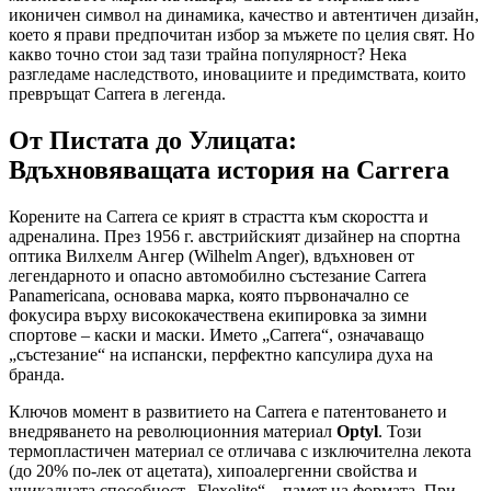
иконичен символ на динамика, качество и автентичен дизайн,
което я прави предпочитан избор за мъжете по целия свят. Но
какво точно стои зад тази трайна популярност? Нека
разгледаме наследството, иновациите и предимствата, които
превръщат Carrera в легенда.
От Пистата до Улицата:
Вдъхновяващата история на Carrera
Корените на Carrera се крият в страстта към скоростта и
адреналина. През 1956 г. австрийският дизайнер на спортна
оптика Вилхелм Ангер (Wilhelm Anger), вдъхновен от
легендарното и опасно автомобилно състезание Carrera
Panamericana, основава марка, която първоначално се
фокусира върху висококачествена екипировка за зимни
спортове – каски и маски. Името „Carrera“, означаващо
„състезание“ на испански, перфектно капсулира духа на
бранда.
Ключов момент в развитието на Carrera е патентоването и
внедряването на революционния материал
Optyl
. Този
термопластичен материал се отличава с изключителна лекота
(до 20% по-лек от ацетата), хипоалергенни свойства и
уникалната способност „Flexolite“ – памет на формата. При