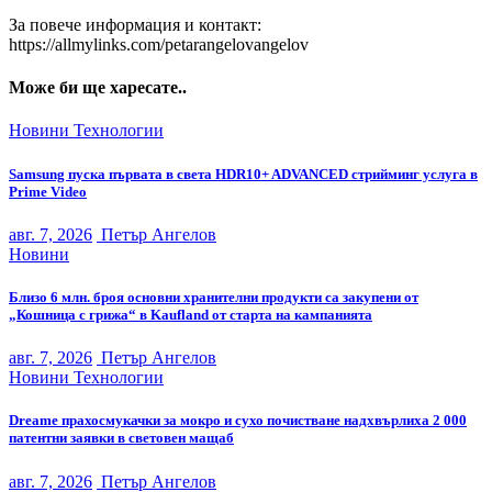
За повече информация и контакт:
https://allmylinks.com/petarangelovangelov
Може би ще харесате..
Новини
Технологии
Samsung пуска първата в света HDR10+ ADVANCED стрийминг услуга в
Prime Video
авг. 7, 2026
Петър Ангелов
Новини
Близо 6 млн. броя основни хранителни продукти са закупени от
„Кошница с грижа“ в Kaufland от старта на кампанията
авг. 7, 2026
Петър Ангелов
Новини
Технологии
Dreame прахосмукачки за мокро и сухо почистване надхвърлиха 2 000
патентни заявки в световен мащаб
авг. 7, 2026
Петър Ангелов