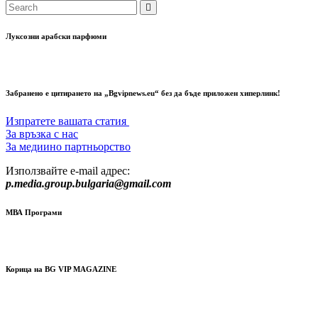
Луксозни арабски парфюми
Забранено е цитирането на „Bgvipnews.eu“ без да бъде приложен хиперлинк!
Изпратете вашата статия
За връзка с нас
За медиино партньорство
Използвайте e-mail адрес:
p.media.group.bulgaria@gmail.com
МВА Програми
Корица на BG VIP MAGAZINE