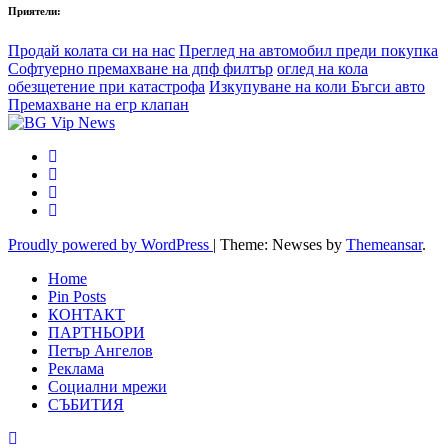
Приятели:
Продай колата си на нас
Преглед на автомобил преди покупка
Софтуерно премахване на дпф филтър
оглед на кола
обезщетение при катастрофа
Изкупуване на коли Бъгси авто
Премахване на егр клапан
Proudly powered by WordPress
|
Theme: Newses by
Themeansar
.
Home
Pin Posts
КОНТАКТ
ПАРТНЬОРИ
Петър Ангелов
Реклама
Социални мрежи
СЪБИТИЯ