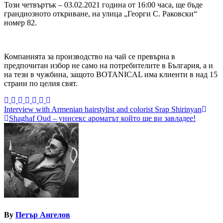
Този четвъртък – 03.02.2021 година от 16:00 часа, ще бъде
грандиозното откриване, на улица „Георги С. Раковски“
номер 82.
Компанията за производство на чай се превърна в
предпочитан избор не само на потребителите в България, а и
на тези в чужбина, защото BOTANICAL има клиенти в над 15
страни по целия свят.
Навигация
Interview with Armenian hairstylist and colorist Srap Shirinyan
Shaghaf Oud – унисекс ароматът който ще ви завладее!
By
Петър Ангелов