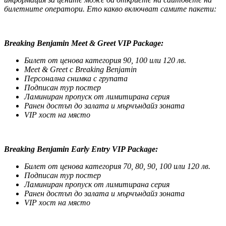
билетните оператори. Ето какво включват самите пакети:
Breaking Benjamin Meet & Greet VIP Package
:
Билет от ценова категория 90, 100 или 120 лв.
Meet & Greet
с
Breaking Benjamin
Персонална снимка с групата
Подписан тур постер
Ламиниран пропуск от лимитирана серия
Ранен достъп до залата и мърчъндайз зоната
VIP
хост
на място
Breaking Benjamin Early Entry VIP Package
:
Билет от ценова категория 70, 80, 90, 100 или 120 лв.
Подписан тур постер
Ламиниран пропуск от лимитирана серия
Ранен достъп до залата и мърчъндайз зоната
VIP
хост на място