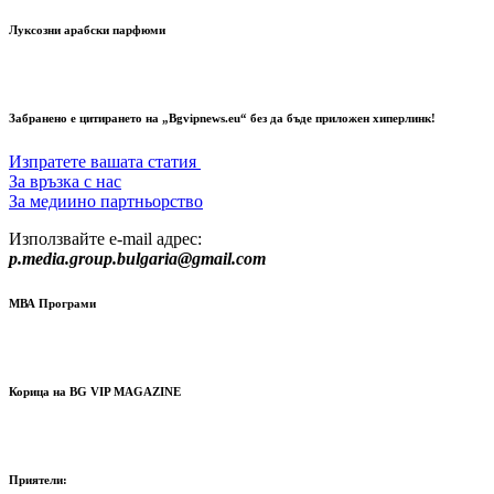
Луксозни арабски парфюми
Забранено е цитирането на „Bgvipnews.eu“ без да бъде приложен хиперлинк!
Изпратете вашата статия
За връзка с нас
За медиино партньорство
Използвайте e-mail адрес:
p.media.group.bulgaria@gmail.com
МВА Програми
Корица на BG VIP MAGAZINE
Приятели: