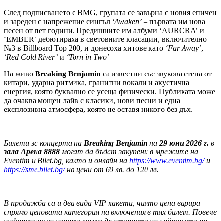
След подписването с BMG, групата се завърна с новия епичен
и зареден с напрежение сингъл
‘Awaken’
– първата им нова
песен от пет години. Предишните им албуми ‘AURORA’ и
‘EMBER’ дебютираха в световните класации, включително
№3 в Billboard Top 200, и донесоха хитове като
‘Far Away’
,
‘Red Cold River’
и
‘Torn in Two’
.
На живо
Breaking Benjamin
са известни със звукова стена от
китари, ударна ритмика, гранитни вокали и акустична
енергия, която буквално се усеща физически. Публиката може
да очаква мощен лайв с класики, нови песни и една
експлозивна атмосфера, която не оставя никого без дъх.
Билети за концерта на
Breaking Benjamin
на
29
юни 2026 г.
в
зала Арена 8888
могат да бъдат закупени в мрежите на
Eventim
и Bilet.bg, както и онлайн на
https://www.eventim.bg/
и
https://sme.bilet.bg/
на цени от 60 лв. до 120 лв.
В продажба са и два вида
VIP
пакети, чиято цена варира
спрямо ценовата категория на включения в тях билет. Повече
информация за цените може да откриете на сайтовете на