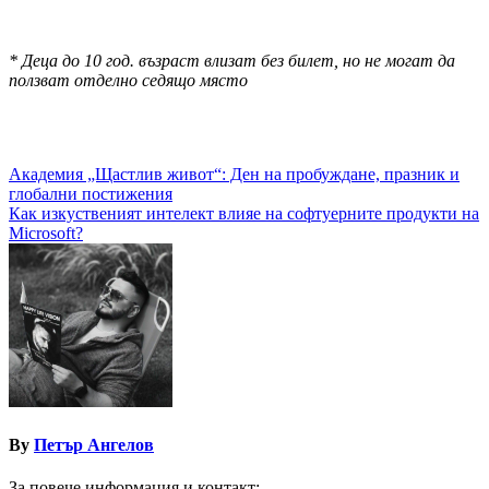
* Деца до 10 год. възраст влизат без билет, но не могат дa
ползват отделно седящо място
Навигация
Академия „Щастлив живот“: Ден на пробуждане, празник и
глобални постижения
Как изкуственият интелект влияе на софтуерните продукти на
Microsoft?
By
Петър Ангелов
За повече информация и контакт: