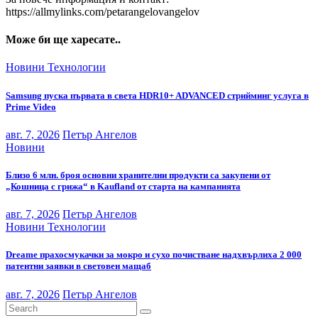
https://allmylinks.com/petarangelovangelov
Може би ще харесате..
Новини
Технологии
Samsung пуска първата в света HDR10+ ADVANCED стрийминг услуга в
Prime Video
авг. 7, 2026
Петър Ангелов
Новини
Близо 6 млн. броя основни хранителни продукти са закупени от
„Кошница с грижа“ в Kaufland от старта на кампанията
авг. 7, 2026
Петър Ангелов
Новини
Технологии
Dreame прахосмукачки за мокро и сухо почистване надхвърлиха 2 000
патентни заявки в световен мащаб
авг. 7, 2026
Петър Ангелов