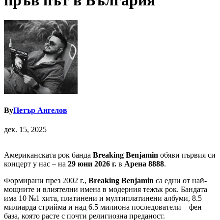
пръв път в България
By
Петър Ангелов
дек. 15, 2025
Американската рок банда
Breaking Benjamin
обяви първия си
концерт у нас – на
29 юни 2026 г.
в
Арена 8888
.
Формирани през 2002 г.,
Breaking Benjamin
са едни от най-
мощните и влиятелни имена в модерния тежък рок. Бандата
има 10 №1 хита, платинени и мултиплатинени албуми, 8.5
милиарда стрийма и над 6.5 милиона последователи – фен
база, която расте с почти религиозна преданост.