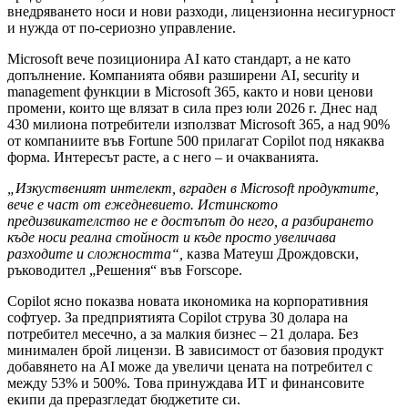
внедряването носи и нови разходи, лицензионна несигурност
и нужда от по-сериозно управление.
Microsoft вече позиционира AI като стандарт, а не като
допълнение. Компанията обяви разширени AI, security и
management функции в Microsoft 365, както и нови ценови
промени, които ще влязат в сила през юли 2026 г. Днес над
430 милиона потребители използват Microsoft 365, а над 90%
от компаниите във Fortune 500 прилагат Copilot под някаква
форма. Интересът расте, а с него – и очакванията.
„Изкуственият интелект, вграден в
Microsoft
продуктите,
вече е част от ежедневието. Истинското
предизвикателство не е достъпът до него, а разбирането
къде носи реална стойност и къде просто увеличава
разходите и сложността“,
казва Матеуш Дрождовски,
ръководител „Решения“ във Forscope.
Copilot ясно показва новата икономика на корпоративния
софтуер. За предприятията Copilot струва 30 долара на
потребител месечно, а за малкия бизнес – 21 долара. Без
минимален брой лицензи. В зависимост от базовия продукт
добавянето на AI може да увеличи цената на потребител с
между 53% и 500%. Това принуждава ИТ и финансовите
екипи да преразгледат бюджетите си.