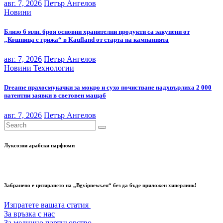
авг. 7, 2026
Петър Ангелов
Новини
Близо 6 млн. броя основни хранителни продукти са закупени от
„Кошница с грижа“ в Kaufland от старта на кампанията
авг. 7, 2026
Петър Ангелов
Новини
Технологии
Dreame прахосмукачки за мокро и сухо почистване надхвърлиха 2 000
патентни заявки в световен мащаб
авг. 7, 2026
Петър Ангелов
Луксозни арабски парфюми
Забранено е цитирането на „Bgvipnews.eu“ без да бъде приложен хиперлинк!
Изпратете вашата статия
За връзка с нас
За медиино партньорство