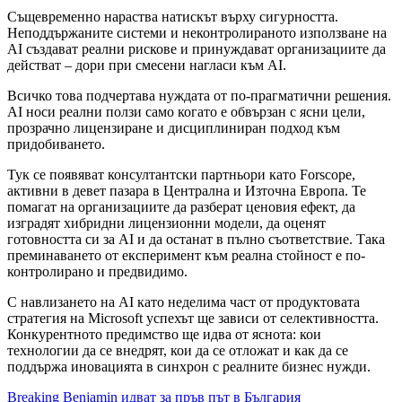
Същевременно нараства натискът върху сигурността.
Неподдържаните системи и неконтролираното използване на
AI създават реални рискове и принуждават организациите да
действат – дори при смесени нагласи към AI.
Всичко това подчертава нуждата от по-прагматични решения.
AI носи реални ползи само когато е обвързан с ясни цели,
прозрачно лицензиране и дисциплиниран подход към
придобиването.
Тук се появяват консултантски партньори като Forscope,
активни в девет пазара в Централна и Източна Европа. Те
помагат на организациите да разберат ценовия ефект, да
изградят хибридни лицензионни модели, да оценят
готовността си за AI и да останат в пълно съответствие. Така
преминаването от експеримент към реална стойност е по-
контролирано и предвидимо.
С навлизането на AI като неделима част от продуктовата
стратегия на Microsoft успехът ще зависи от селективността.
Конкурентното предимство ще идва от яснота: кои
технологии да се внедрят, кои да се отложат и как да се
поддържа иновацията в синхрон с реалните бизнес нужди.
Навигация
Breaking Benjamin идват за пръв път в България