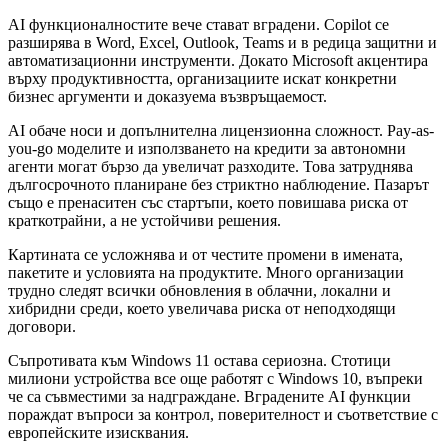
AI функционалностите вече стават вградени. Copilot се
разширява в Word, Excel, Outlook, Teams и в редица защитни и
автоматизационни инструменти. Докато Microsoft акцентира
върху продуктивността, организациите искат конкретни
бизнес аргументи и доказуема възвръщаемост.
AI обаче носи и допълнителна лицензионна сложност. Pay-as-
you-go моделите и използването на кредити за автономни
агенти могат бързо да увеличат разходите. Това затруднява
дългосрочното планиране без стриктно наблюдение. Пазарът
също е пренаситен със стартъпи, което повишава риска от
краткотрайни, а не устойчиви решения.
Картината се усложнява и от честите промени в имената,
пакетите и условията на продуктите. Много организации
трудно следят всички обновления в облачни, локални и
хибридни среди, което увеличава риска от неподходящи
договори.
Съпротивата към Windows 11 остава сериозна. Стотици
милиони устройства все още работят с Windows 10, въпреки
че са съвместими за надграждане. Вградените AI функции
пораждат въпроси за контрол, поверителност и съответствие с
европейските изисквания.