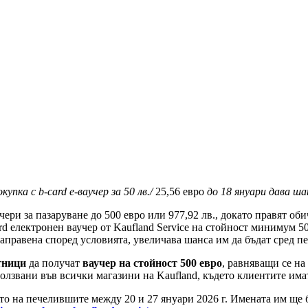
упка с b-card е-ваучер за 50 лв./
25,56 евро
до 18 януари дава ша
чери за пазаруване до 500 евро или 977,92 лв., докато правят об
rd електронен ваучер от Kaufland Service на стойност минимум 50 
 направена според условията, увеличава шанса им да бъдат сред 
тници
да получат
ваучер на стойност 500 евро
, равняващи се на 
ползвани във всички магазини на Kaufland, където клиентите им
о на печелившите между 20 и 27 януари 2026 г. Имената им ще б