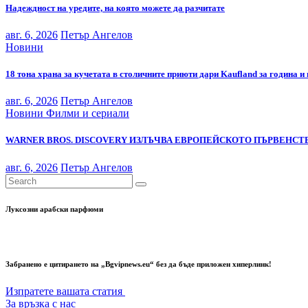
Надеждност на уредите, на която можете да разчитате
авг. 6, 2026
Петър Ангелов
Новини
18 тона храна за кучетата в столичните приюти дари Kaufland за година и
авг. 6, 2026
Петър Ангелов
Новини
Филми и сериали
WARNER BROS. DISCOVERY ИЗЛЪЧВА ЕВРОПЕЙСКОТО ПЪРВЕНСТВ
авг. 6, 2026
Петър Ангелов
Луксозни арабски парфюми
Забранено е цитирането на „Bgvipnews.eu“ без да бъде приложен хиперлинк!
Изпратете вашата статия
За връзка с нас