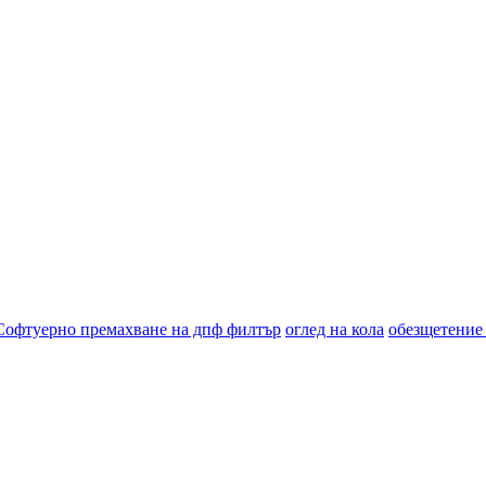
Софтуерно премахване на дпф филтър
оглед на кола
обезщетение