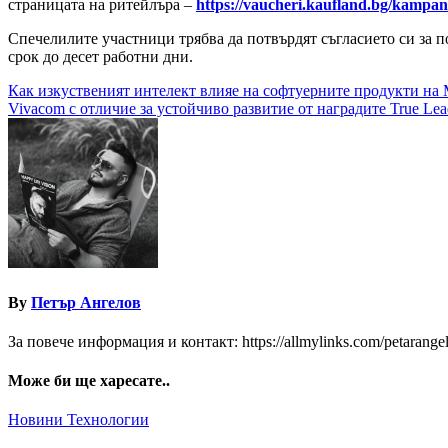
страницата на ритейлъра –
https://vaucheri.kaufland.bg/kampani
Спечелилите участници трябва да потвърдят съгласието си за по
срок до десет работни дни.
Навигация
Как изкуственият интелект влияе на софтуерните продукти на M
Vivacom с отличие за устойчиво развитие от наградите True Le
By
Петър Ангелов
За повече информация и контакт: https://allmylinks.com/petarange
Може би ще харесате..
Новини
Технологии