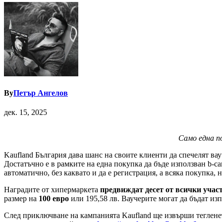
By
Петър Ангелов
дек. 15, 2025
Само една пок
Kaufland България дава шанс на своите клиенти да спечелят вау
Достатъчно е в рамките на една покупка да бъде използван b-ca
автоматично, без каквато и да е регистрация, а всяка покупка,
Наградите от хипермаркета
предвиждат десет от всички учас
размер на
100 евро
или 195,58 лв. Ваучерите могат да бъдат из
След приключване на кампанията Kaufland ще извърши тегленет