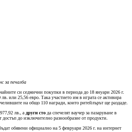
нс за печалба
ичайните си седмични покупки в периода до 18 януари 2026 г.
лв. или 25,56 евро. Така участието им в играта се активира
печелившите на общо 110 награди, които ритейлърът ще раздаде.
977,92 лв., а
други сто
да спечелят ваучер за пазаруване в
ат достъп до изключително разнообразие от продукти.
ъдат обявени официално на 5 февруари 2026 г. на интернет