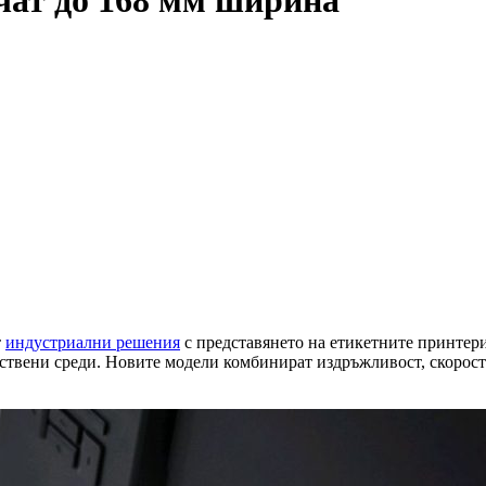
чат до 168 мм ширина
т
индустриални решения
с представянето на етикетните принтер
твени среди. Новите модели комбинират издръжливост, скорост и