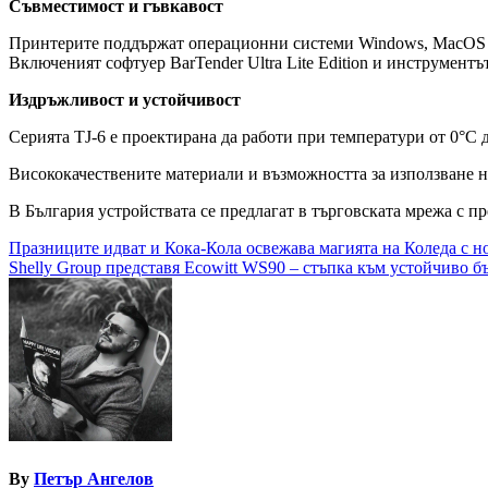
Съвместимост и гъвкавост
Принтерите поддържат операционни системи Windows, MacOS и 
Включеният софтуер BarTender Ultra Lite Edition и инструментъ
Издръжливост и устойчивост
Серията TJ-6 е проектирана да работи при температури от 0°C 
Висококачествените материали и възможността за използване на
В България устройствата се предлагат в търговската мрежа с пр
Навигация
Празниците идват и Кока-Кола освежава магията на Коледа с н
Shelly Group представя Ecowitt WS90 – стъпка към устойчиво 
By
Петър Ангелов