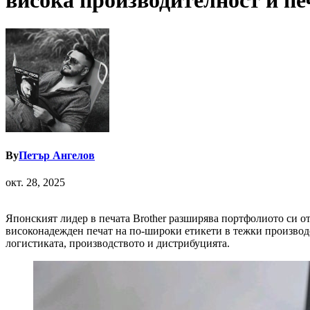
висока производителност и пе
By
Петър Ангелов
окт. 28, 2025
Японският лидер в печата Brother разширява портфолиото си о
високонадежден печат на по-широки етикети в тежки производс
логистиката, производството и дистрибуцията.