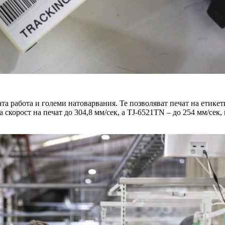
ата работа и големи натоварвания. Те позволяват печат на етике
 скорост на печат до 304,8 мм/сек, а TJ-6521TN – до 254 мм/се