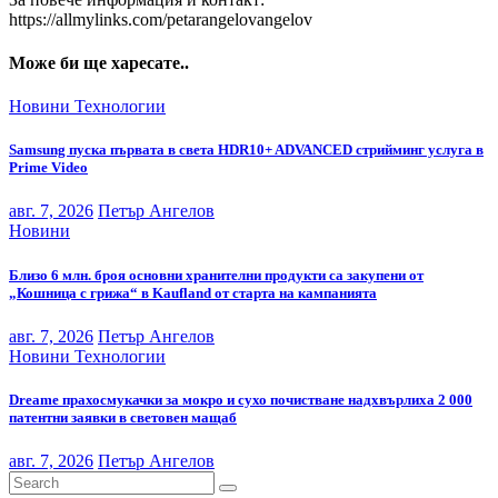
https://allmylinks.com/petarangelovangelov
Може би ще харесате..
Новини
Технологии
Samsung пуска първата в света HDR10+ ADVANCED стрийминг услуга в
Prime Video
авг. 7, 2026
Петър Ангелов
Новини
Близо 6 млн. броя основни хранителни продукти са закупени от
„Кошница с грижа“ в Kaufland от старта на кампанията
авг. 7, 2026
Петър Ангелов
Новини
Технологии
Dreame прахосмукачки за мокро и сухо почистване надхвърлиха 2 000
патентни заявки в световен мащаб
авг. 7, 2026
Петър Ангелов