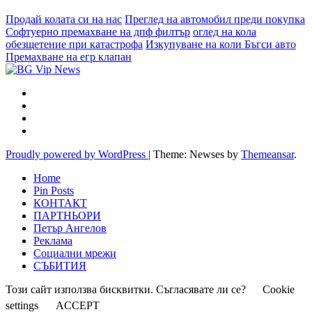
Продай колата си на нас
Преглед на автомобил преди покупка
Софтуерно премахване на дпф филтър
оглед на кола
обезщетение при катастрофа
Изкупуване на коли Бъгси авто
Премахване на егр клапан
Proudly powered by WordPress
|
Theme: Newses by
Themeansar
.
Home
Pin Posts
КОНТАКТ
ПАРТНЬОРИ
Петър Ангелов
Реклама
Социални мрежи
СЪБИТИЯ
Този сайт използва бисквитки. Съгласявате ли се?
Cookie
settings
ACCEPT