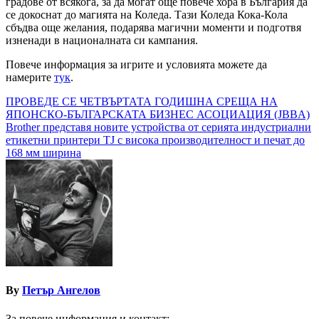
градове от всякога, за да могат още повече хора в България да
се докоснат до магията на Коледа. Тази Коледа Кока-Кола
сбъдва още желания, подарява магични моменти и подготвя
изненади в националната си кампания.
Повече информация за игрите и условията можете да
намерите
тук
.
Навигация
ПРОВЕДЕ СЕ ЧЕТВЪРТАТА ГОДИШНА СРЕЩА НА
ЯПОНСКО-БЪЛГАРСКАТА БИЗНЕС АСОЦИАЦИЯ (JBBA)
Brother представя новите устройства от серията индустриални
етикетни принтери TJ с висока производителност и печат до
168 мм ширина
By
Петър Ангелов
За повече информация и контакт: