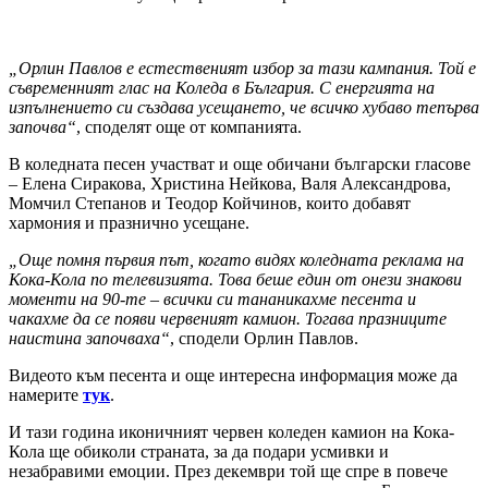
„Орлин Павлов е естественият избор за тази кампания. Той е
съвременният глас на Коледа в България. С енергията на
изпълнението си създава усещането, че всичко хубаво тепърва
започва“
, споделят още от компанията.
В коледната песен участват и още обичани български гласове
– Елена Сиракова, Христина Нейкова, Валя Александрова,
Момчил Степанов и Теодор Койчинов, които добавят
хармония и празнично усещане.
„Още помня първия път, когато видях коледната реклама на
Кока-Кола по телевизията. Това беше един от онези знакови
моменти на 90-те – всички си тананикахме песента и
чакахме да се появи червеният камион. Тогава празниците
наистина започваха“
, сподели Орлин Павлов.
Видеото към песента и още интересна информация може да
намерите
тук
.
И тази година иконичният червен коледен камион на Кока-
Кола ще обиколи страната, за да подари усмивки и
незабравими емоции. През декември той ще спре в повече