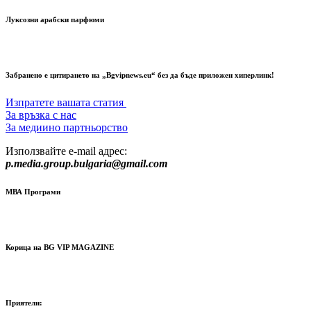
Луксозни арабски парфюми
Забранено е цитирането на „Bgvipnews.eu“ без да бъде приложен хиперлинк!
Изпратете вашата статия
За връзка с нас
За медиино партньорство
Използвайте e-mail адрес:
p.media.group.bulgaria@gmail.com
МВА Програми
Корица на BG VIP MAGAZINE
Приятели: