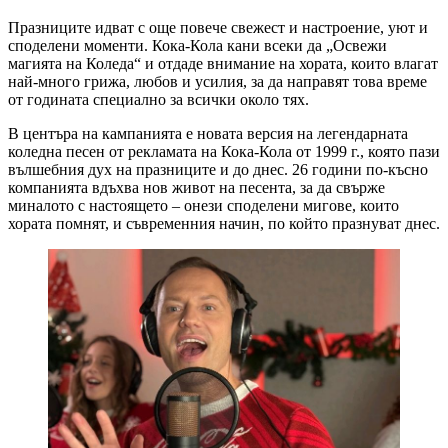
Празниците идват с още повече свежест и настроение, уют и
споделени моменти. Кока-Кола кани всеки да „Освежи
магията на Коледа“ и отдаде внимание на хората, които влагат
най-много грижа, любов и усилия, за да направят това време
от годината специално за всички около тях.
В центъра на кампанията е новата версия на легендарната
коледна песен от рекламата на Кока-Кола от 1999 г., която пази
вълшебния дух на празниците и до днес. 26 години по-късно
компанията вдъхва нов живот на песента, за да свърже
миналото с настоящето – онези споделени мигове, които
хората помнят, и съвременния начин, по който празнуват днес.