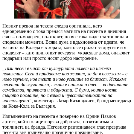
Новият превод на текста следва оригинала, като
едновременно с това пренася магията на песента в днешния
свят – по-модерен, по-открит, но все така жаден за топлина и
споделени моменти. Всяка дума е вдъхновена от идеята, че
магията на Коледа е в хората, които се грижат за другите и я
споделят – като приготвят вечерята, украсяват дома, опаковат
подаръци или просто носят добро настроение.
„Тази песен е част от културната памет на няколко
поколения. Сега ѝ придаваме нов живот, за да я освежим – с
ново звучене, нов текст и ново усещане за близост. Искахме
песента да звучи така, сякаш е написана днес – за днешните
семейства, приятели и общности. С думи, които носят
същото послание, но с езика и чувствителността на
настоящето“
, коментира Лазар Казанджиев, бранд мениджър
на Кока-Кола за България.
Изпълнението на песента е поверено на Орлин Павлов –
артист, който олицетворява добротата, позитивизма и
топлината на бранда. Неговият разпознаваем глас превръща
песента във вълнуващо празнично преживяване.