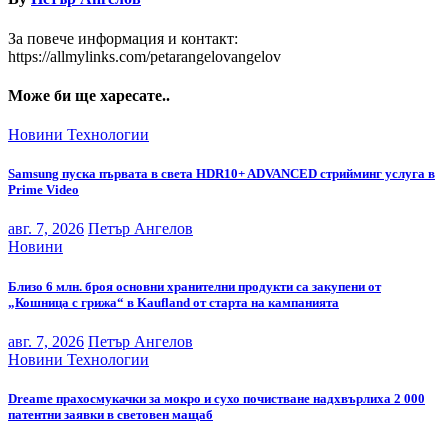
За повече информация и контакт:
https://allmylinks.com/petarangelovangelov
Може би ще харесате..
Новини
Технологии
Samsung пуска първата в света HDR10+ ADVANCED стрийминг услуга в
Prime Video
авг. 7, 2026
Петър Ангелов
Новини
Близо 6 млн. броя основни хранителни продукти са закупени от
„Кошница с грижа“ в Kaufland от старта на кампанията
авг. 7, 2026
Петър Ангелов
Новини
Технологии
Dreame прахосмукачки за мокро и сухо почистване надхвърлиха 2 000
патентни заявки в световен мащаб