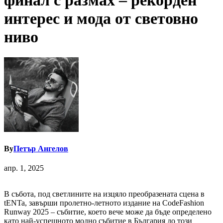
финал с размах – рекорден
интерес и мода от световно
ниво
By
Петър Ангелов
апр. 1, 2025
В събота, под светлините на изцяло преобразената сцена в
tENTa, завърши пролетно-летното издание на CodeFashion
Runway 2025 – събитие, което вече може да бъде определено
като най-успешното модно събитие в България до този