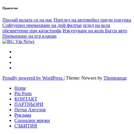
Приятели:
Продай колата си на нас
Преглед на автомобил преди покупка
Софтуерно премахване на дпф филтър
оглед на кола
обезщетение при катастрофа
Изкупуване на коли Бъгси авто
Премахване на егр клапан
Proudly powered by WordPress
|
Theme: Newses by
Themeansar
.
Home
Pin Posts
КОНТАКТ
ПАРТНЬОРИ
Петър Ангелов
Реклама
Социални мрежи
СЪБИТИЯ