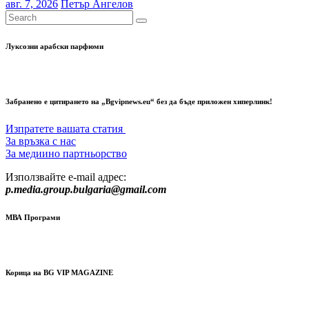
авг. 7, 2026
Петър Ангелов
Луксозни арабски парфюми
Забранено е цитирането на „Bgvipnews.eu“ без да бъде приложен хиперлинк!
Изпратете вашата статия
За връзка с нас
За медиино партньорство
Използвайте e-mail адрес:
p.media.group.bulgaria@gmail.com
МВА Програми
Корица на BG VIP MAGAZINE