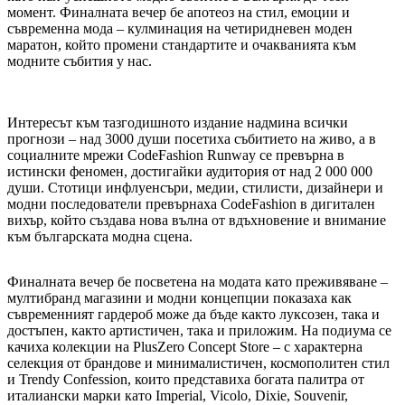
момент. Финалната вечер бе апотеоз на стил, емоции и
съвременна мода – кулминация на четиридневен моден
маратон, който промени стандартите и очакванията към
модните събития у нас.
Интересът към тазгодишното издание надмина всички
прогнози – над 3000 души посетиха събитието на живо, а в
социалните мрежи CodeFashion Runway се превърна в
истински феномен, достигайки аудитория от над 2 000 000
души. Стотици инфлуенсъри, медии, стилисти, дизайнери и
модни последователи превърнаха CodeFashion в дигитален
вихър, който създава нова вълна от вдъхновение и внимание
към българската модна сцена.
Финалната вечер бе посветена на модата като преживяване –
мултибранд магазини и модни концепции показаха как
съвременният гардероб може да бъде както луксозен, така и
достъпен, както артистичен, така и приложим. На подиума се
качиха колекции на PlusZero Concept Store – с характерна
селекция от брандове и минималистичен, космополитен стил
и Trendy Confession, които представиха богата палитра от
италиански марки като Imperial, Vicolo, Dixie, Souvenir,