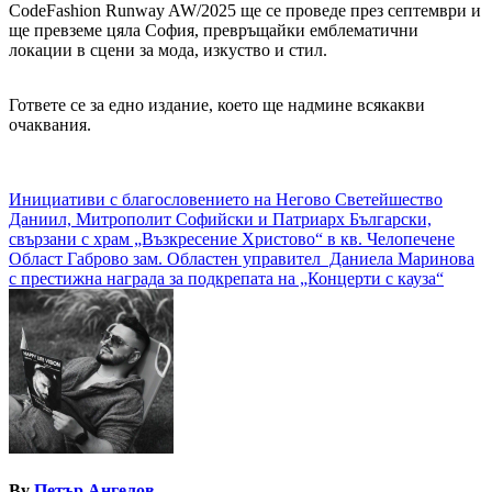
CodeFashion Runway AW/2025 ще се проведе през септември и
ще превземе цяла София, превръщайки емблематични
локации в сцени за мода, изкуство и стил.
Гответе се за едно издание, което ще надмине всякакви
очаквания.
Навигация
Инициативи с благословението на Негово Светейшество
Даниил, Митрополит Софийски и Патриарх Български,
свързани с храм „Възкресение Христово“ в кв. Челопечене
Област Габрово зам. Областен управител Даниела Маринова
с престижна награда за подкрепата на „Концерти с кауза“
By
Петър Ангелов