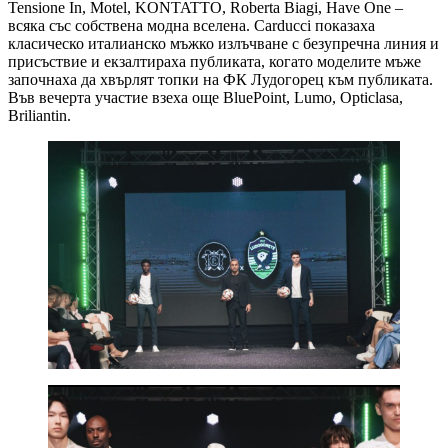
Tensione In, Motel, KONTATTO, Roberta Biagi, Have One –
всяка със собствена модна вселена. Carducci показаха
класическо италианско мъжко излъчване с безупречна линия и
присъствие и екзалтираха публиката, когато моделите мъже
започнаха да хвърлят топки на ФК Лудогорец към публиката.
Във вечерта участие взеха още BluePoint, Lumo, Opticlasa,
Briliantin.