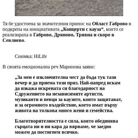
Тя бе удостоена за значителния принос на
Област Габрово
в
подкрепа на инициативата
„Концерти с кауза“
, които се
реализираха в
Габрово, Дряново, Трявна и скоро в
Севлиево
.
Снимка: HiLife
В своята емоционална реч Маринова заяви:
„За мен е изключителна чест да бъда тук тази
вечер и да приема този приз. Най-напред искам
да изкажа искрената си благодарност на
Сдружението на независимите артисти,
музиканти и певци
за каузите, които защитават,
и за огромното въздействие, което имат върху
живота на толкова много жени и семейства.
Благотворителността е сила, която обединява
сърцата ни и ни кара да вярваме, че заедно
можем да постигнем всичко.