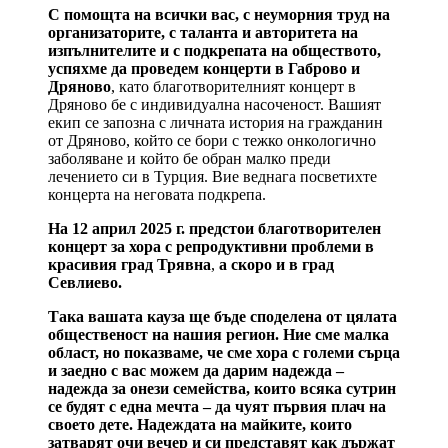
С помощта на всички вас, с неуморния труд на
организаторите, с таланта и авторитета на
изпълнителите и с подкрепата на обществото,
успяхме да проведем
концерти в Габрово и
Дряново
, като благотворителният концерт в
Дряново бе с индивидуална насоченост. Вашият
екип се запозна с личната история на гражданин
от Дряново, който се бори с тежко онкологично
заболяване и който бе обран малко преди
лечението си в Турция. Вие веднага посветихте
концерта на неговата подкрепа.
На 12 април 2025 г. предстои благотворителен
концерт за хора с репродуктивни проблеми в
красивия
град Трявна
,
а скоро и в град
Севлиево.
Така вашата кауза ще бъде споделена от цялата
общественост на нашия регион. Ние сме малка
област, но показваме, че сме хора с големи сърца
и заедно с вас можем да дарим надежда –
надежда за онези семейства, които всяка сутрин
се будят с една мечта – да чуят първия плач на
своето дете. Надеждата на майките, които
затварят очи вечер и си представят как държат