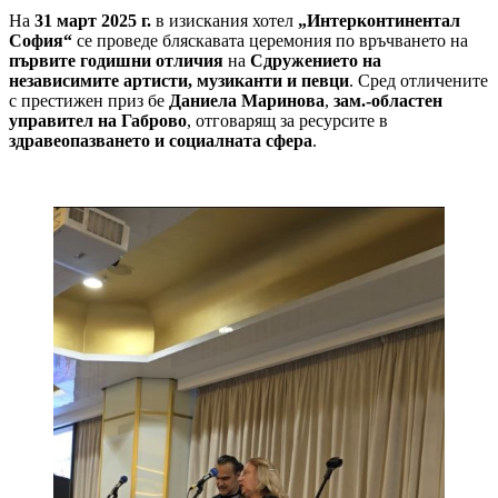
На
31 март 2025 г.
в изискания хотел
„Интерконтинентал
София“
се проведе бляскавата церемония по връчването на
първите годишни отличия
на
Сдружението на
независимите артисти, музиканти и певци
. Сред отличените
с престижен приз бе
Даниела Маринова
,
зам.-областен
управител на Габрово
, отговарящ за ресурсите в
здравеопазването и социалната сфера
.