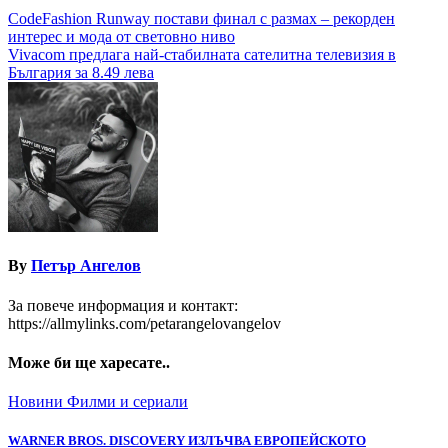
Навигация
CodeFashion Runway постави финал с размах – рекорден
интерес и мода от световно ниво
Vivacom предлага най-стабилната сателитна телевизия в
България за 8.49 лева
By
Петър Ангелов
За повече информация и контакт:
https://allmylinks.com/petarangelovangelov
Може би ще харесате..
Новини
Филми и сериали
WARNER BROS. DISCOVERY ИЗЛЪЧВА ЕВРОПЕЙСКОТО