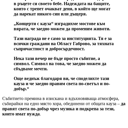
в ръцете си своето бебе. Надеждата на бащите,
които с трепет очакват деня, в който ще могат
да нарекат някого
син
или
дъщеря.
„Концерти с кауза“ изградихме мостове към
вярата, че заедно можем да променим животи.
Тази награда не е само за институцията. Тя е за
всички граждани на Област Габрово, за тяхната
съпричастност и добросърдечност.
Нека тази вечер не бъде просто събитие, а
символ. Символ на това, че заедно можем да
сбъдваме мечти.
Още веднъж благодаря ви, че споделихте тази
кауза и че заедно правим света по-светъл и по-
добър.“
Събитието премина в изискана и вдъхновяваща атмосфера,
събирайки на едно място хора, обединени от общата кауза –
да
правят света по-добър чрез музика и подкрепа за тези,
които имат нужда
.