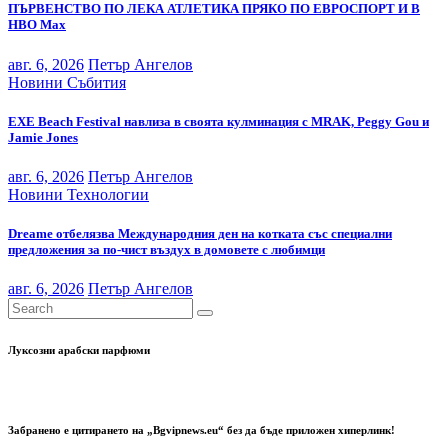
ПЪРВЕНСТВО ПО ЛЕКА АТЛЕТИКА ПРЯКО ПО ЕВРОСПОРТ И В
НВО Мах
авг. 6, 2026
Петър Ангелов
Новини
Събития
EXE Beach Festival навлиза в своята кулминация с MRAK, Peggy Gou и
Jamie Jones
авг. 6, 2026
Петър Ангелов
Новини
Технологии
Dreame отбелязва Международния ден на котката със специални
предложения за по-чист въздух в домовете с любимци
авг. 6, 2026
Петър Ангелов
Луксозни арабски парфюми
Забранено е цитирането на „Bgvipnews.eu“ без да бъде приложен хиперлинк!