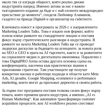
около тях се изгради общност, която реално движи
индустрията напред. Именно затова за нас е важно
тазгодишното издание да бъде и с най-силното международно
присъствие до момента“, споделя Любомир Аламанов,
създател на бранда Digital4 и организатор на събитието.
Ключовата новост в програмата за 2026 г. е направлението
Marketing Leaders Talks. Това е изцяло нов формат, който
излиза извън рамките на стандартните лекции и поставя
фокус върху стратегическите разговори в индустрията. В
рамките на залата Marketing Leaders Talks ще се проведат
лидерски дискусии за бъдещето на агенциите, за новата роля
на SEO и GEO в ерата на AI търсенето, както и за развитието
на социалните медии и дигиталната икономика. Паралелно с
това DigitalPRO Arena остава другата основна сцена на
конференцията, насочена към практически знания и
приложими стратегии. Там участниците ще получат
конкретни насоки и работещи подходи в области като Meta
Ads, AI дизайн, Google Shopping, ecommerce и performance
marketing, които могат да приложат директно в своята работа.
За първи път програмата поставя толкова силен фокус върху
темата, която променя цялата индустрия, а именно „AI vs
Human Marketing“. Как automation трансформира customer
acquisition процесите, кои AI workflows реално спестяват