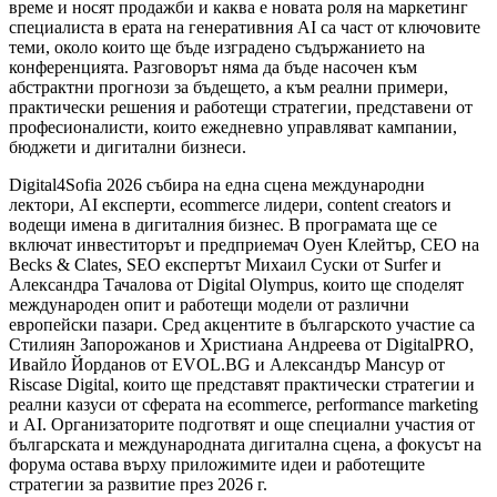
време и носят продажби и каква е новата роля на маркетинг
специалиста в ерата на генеративния AI са част от ключовите
теми, около които ще бъде изградено съдържанието на
конференцията. Разговорът няма да бъде насочен към
абстрактни прогнози за бъдещето, а към реални примери,
практически решения и работещи стратегии, представени от
професионалисти, които ежедневно управляват кампании,
бюджети и дигитални бизнеси.
Digital4Sofia 2026 събира на една сцена международни
лектори, AI експерти, ecommerce лидери, content creators и
водещи имена в дигиталния бизнес. В програмата ще се
включат инвеститорът и предприемач Оуен Клейтър, CEO на
Becks & Clates, SEO експертът Михаил Суски от Surfer и
Александра Тачалова от Digital Olympus, които ще споделят
международен опит и работещи модели от различни
европейски пазари. Сред акцентите в българското участие са
Стилиян Запорожанов и Христиана Андреева от DigitalPRO,
Ивайло Йорданов от EVOL.BG и Александър Мансур от
Riscase Digital, които ще представят практически стратегии и
реални казуси от сферата на ecommerce, performance marketing
и AI. Организаторите подготвят и още специални участия от
българската и международната дигитална сцена, а фокусът на
форума остава върху приложимите идеи и работещите
стратегии за развитие през 2026 г.