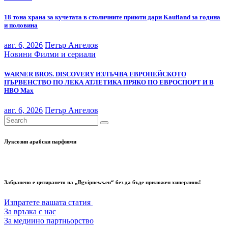
18 тона храна за кучетата в столичните приюти дари Kaufland за година
и половина
авг. 6, 2026
Петър Ангелов
Новини
Филми и сериали
WARNER BROS. DISCOVERY ИЗЛЪЧВА ЕВРОПЕЙСКОТО
ПЪРВЕНСТВО ПО ЛЕКА АТЛЕТИКА ПРЯКО ПО ЕВРОСПОРТ И В
НВО Мах
авг. 6, 2026
Петър Ангелов
Луксозни арабски парфюми
Забранено е цитирането на „Bgvipnews.eu“ без да бъде приложен хиперлинк!
Изпратете вашата статия
За връзка с нас
За медиино партньорство