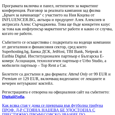
Програмата включва и панел, нетипичен за маркетинг
конференция. Разговор за реалната кампания зад филма
„Брънч за начинаещи“ с участието на Ния Коцева от
INFLUENCER.BG, актьора и продуцент Алек Алексиев и
актрисата Алекс Сърчаджиева. Това ще бъде конкретен казус
за това как инфлуенсър маркетингът работи и какво се случва,
когато не работи.
Събитието се осъществява с подкрепата на водещи компании
от дигиталния и финансовия сектор, сред които
Superhosting.bg, Банка ДСК, JetHost, TBI Bank, Netpeak и
Euribia Digital. Институционален партньор е Българска Е-
комерс Асоциация, технологичен партньор е Urbo Studio, а
мобилити партньор – Top Rent a Car.
Билетите са достъпни в два формата:
Attend Only
от 99 EUR и
Premium
от 129 EUR, включващ видеозапис от лекциите и
вечерен нетуъркинг коктейл.
Регистрацията е отворена на официалния сайт на събитието:
Digital4Sofia
.
Навигация
Как всяка стая у дома се превръща във футболна трибуна
ПРОФ. Д-Р СТОЯНА НАЦЕВА БЕ УДОСТОЕНА С
ПРЕСТИЖНО ПРОФЕСОРСКО ЗВАНИЕ ПО