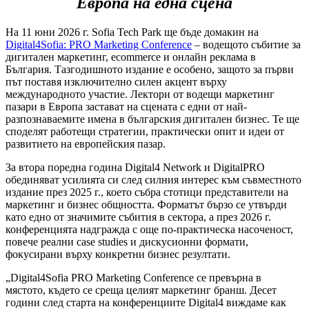
Европа на една сцена
На 11 юни 2026 г. Sofia Tech Park ще бъде домакин на
Digital4Sofia: PRO Marketing Conference
– водещото събитие за
дигитален маркетинг, ecommerce и онлайн реклама в
България. Тазгодишното издание е особено, защото за първи
път поставя изключително силен акцент върху
международното участие. Лектори от водещи маркетинг
пазари в Европа застават на сцената с едни от най-
разпознаваемите имена в българския дигитален бизнес. Те ще
споделят работещи стратегии, практически опит и идеи от
развитието на европейския пазар.
За втора поредна година Digital4 Network и DigitalPRO
обединяват усилията си след силния интерес към съвместното
издание през 2025 г., което събра стотици представители на
маркетинг и бизнес общността. Форматът бързо се утвърди
като едно от значимите събития в сектора, а през 2026 г.
конференцията надгражда с още по-практическа насоченост,
повече реални case studies и дискусионни формати,
фокусирани върху конкретни бизнес резултати.
„Digital4Sofia PRO Marketing Conference се превърна в
мястото, където се среща целият маркетинг бранш. Десет
години след старта на конференциите Digital4 виждаме как