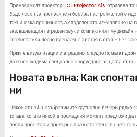
Преносимият проектор
TCL Projector A1s
отразява точ
бъде лесен за пренасяне и бърз за настройка, той е ид
техническа прецизност, а споделеното изживяване на го
завладяващият вграден звук и компактният му дизайн 
спалнята или лесно пренасяне от стая в стая – без сл
Ярките визуализации и вграденото аудио помагат дори
да е необходима специално оборудвана за целта стая.
Новата вълна: Как спонт
ни
Някои от най-незабравимите футболни вечери рядко са 
тогава, когато някой в последния момент предложи да г
появи проектор и превърне празната стена в наетата в