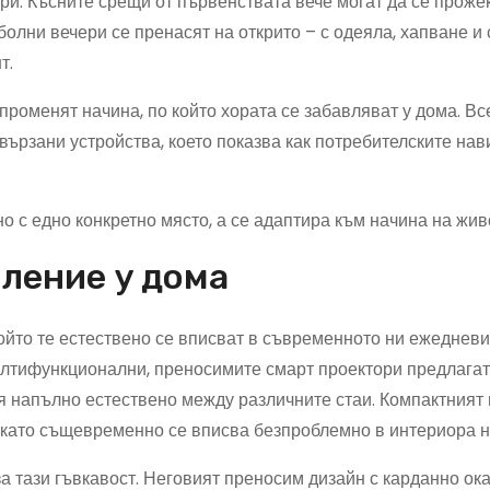
ри. Късните срещи от първенствата вече могат да се проже
болни вечери се пренасят на открито – с одеяла, хапване и 
т.
роменят начина, по който хората се забавляват у дома. Вс
ързани устройства, което показва как потребителските нав
о с едно конкретно място, а се адаптира към начина на жив
вление у дома
който те естествено се вписват в съвременното ни ежедневи
ултифункционални, преносимите смарт проектори предлагат
ся напълно естествено между различните стаи. Компактният
 като същевременно се вписва безпроблемно в интериора н
а тази гъвкавост. Неговият преносим дизайн с карданно ок