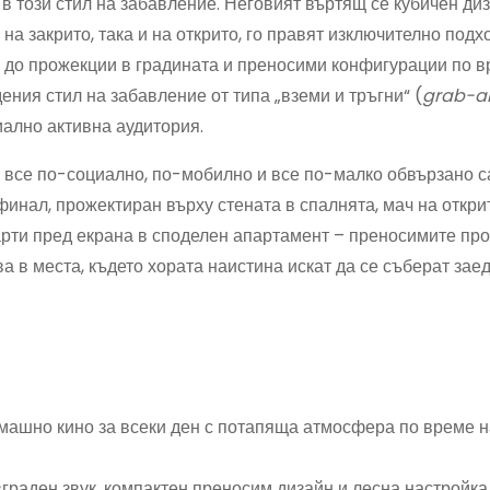
 този стил на забавление. Неговият въртящ се кубичен диз
 на закрито, така и на открито, го правят изключително подх
 до прожекции в градината и преносими конфигурации по в
ения стил на забавление от типа „вземи и тръгни“ (
grab-a
иално активна аудитория.
а все по-социално, по-мобилно и все по-малко обвързано с
финал, прожектиран върху стената в спалнята, мач на откри
арти пред екрана в споделен апартамент – преносимите пр
 в места, където хората наистина искат да се съберат заед
ашно кино за всеки ден с потапяща атмосфера по време н
граден звук, компактен преносим дизайн и лесна настройка