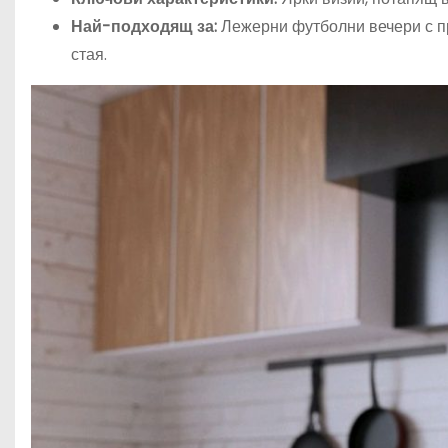
Най-подходящ за:
Лежерни футболни вечери с при
стая.