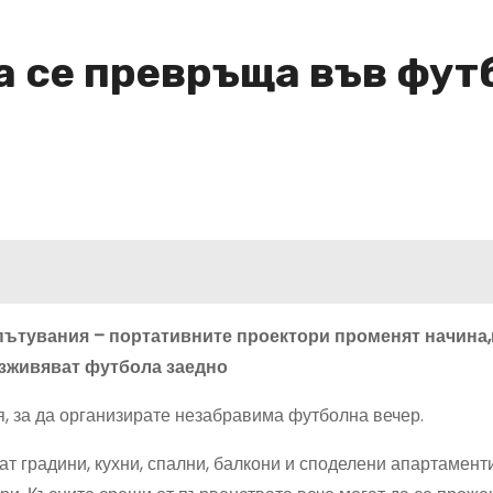
ма се превръща във фу
пътувания – портативните проектори променят начина,
зживяват футбола заедно
, за да организирате незабравима футболна вечер.
 градини, кухни, спални, балкони и споделени апартамент