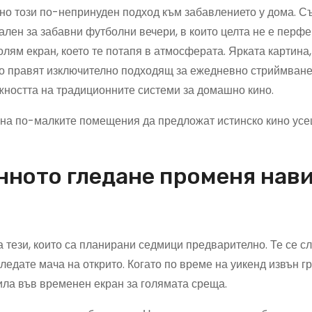
но този по-непринуден подход към забавлението у дома. С
еален за забавни футболни вечери, в които целта не е перф
лям екран, което те потапя в атмосферата. Ярката картина,
го правят изключително подходящ за ежедневно стриймване
ожността на традиционните системи за домашно кино.
 на по-малките помещения да предложат истинско кино усе
анното гледане променя нав
тези, които са планирани седмици предварително. Те се с
ледате мача на открито. Когато по време на уикенд извън г
ила във временен екран за голямата среща.