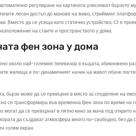
автоматично регулиране на картината улесняват бързото м
ителите лесен достъп до мачове на живо, стрийминг платфо
и. Вместо да се усеща като статично устройство, C1 е прое
азположение на стаите и пространството у дома.
ната фен зона у дома
ено около най-големия телевизор в къщата, обикновено р
ните жилища и по-динамичният начин на живот обаче пост
та, бързо може да се превърне в място за споделяне на ем
сно се трансформира във временна фен зона по време на 
о могат да се превърнат в лятно кино за мача под открито н
хората да създават атмосфера много по-свободно, без да с
н голям екран.