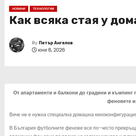
НОВИНИ
ТЕХНОЛОГИИ
Как всяка стая у до
By
Петър Ангелов
юни 8, 2026
От апартаменти и балкони до градини и къмпинг 
феновете и
Вече не е нужна специална домашна киноконфигурация
В България футболните фенове все по-често превръщат