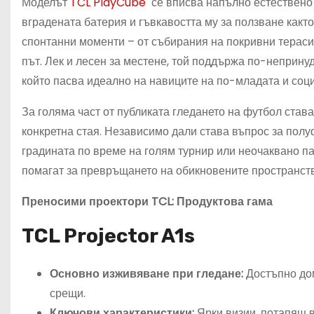
Моделът
TCL PlayCube
се вписва напълно естествено в
вградената батерия и гъвкавостта му за ползване както
спонтанни моменти – от събирания на покривни тераси
път. Лек и лесен за местене, той поддържа по-непринуд
който пасва идеално на навиците на по-младата и соц
За голяма част от публиката гледането на футбол став
конкретна стая. Независимо дали става въпрос за полу
градината по време на голям турнир или неочаквано п
помагат за превръщането на обикновените пространства
Преносими проектори TCL: Продуктова гама
TCL Projector A1s
Основно изживяване при гледане:
Достъпно дом
срещи.
Ключови характеристики:
Ярки визии, потапящ в