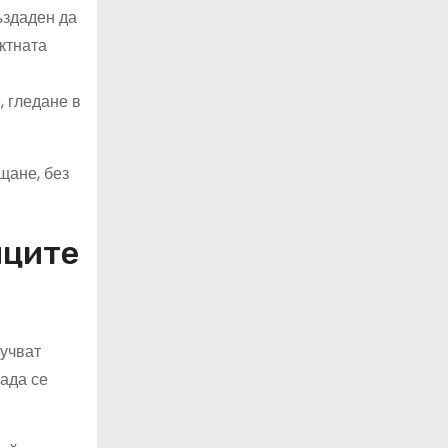
ъздаден да
ектната
, гледане в
щане, без
иците
лучват
рада се