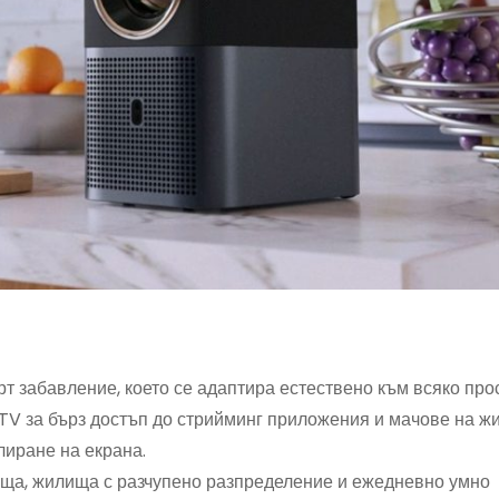
т забавление, което се адаптира естествено към всяко про
V за бърз достъп до стрийминг приложения и мачове на жи
лиране на екрана.
ща, жилища с разчупено разпределение и ежедневно умно