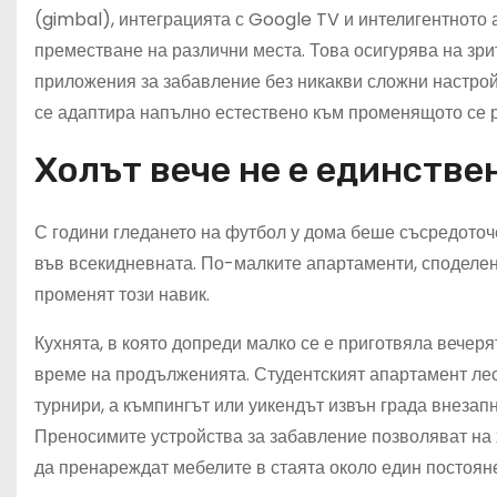
(gimbal), интеграцията с Google TV и интелигентното 
преместване на различни места. Това осигурява на зр
приложения за забавление без никакви сложни настройк
се адаптира напълно естествено към променящото се р
Холът вече не е единстве
С години гледането на футбол у дома беше съсредоточ
във всекидневната. По-малките апартаменти, споделе
променят този навик.
Кухнята, в която допреди малко се е приготвяла вечеря
време на продълженията. Студентският апартамент ле
турнири, а къмпингът или уикендът извън града внезапн
Преносимите устройства за забавление позволяват на 
да пренареждат мебелите в стаята около един постояне