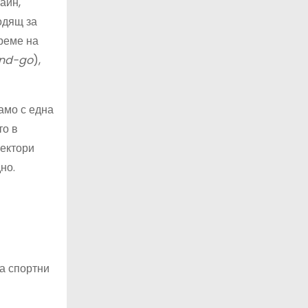
айн,
одящ за
реме на
nd-go
),
амо с една
то в
оектори
но.
а спортни
.