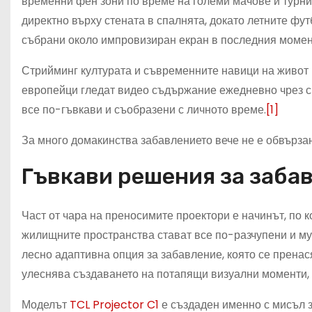
временни фен зони по време на големи мачове и турни
директно върху стената в спалнята, докато летните фут
събрани около импровизиран екран в последния момен
Стрийминг културата и съвременните навици на живот п
европейци гледат видео съдържание ежедневно чрез св
все по-гъвкави и съобразени с личното време.
[1]
За много домакинства забавлението вече не е обвързан
Гъвкави решения за заба
Част от чара на преносимите проектори е начинът, по 
жилищните пространства стават все по-разчупени и м
лесно адаптивна опция за забавление, която се прена
улеснява създаването на потапящи визуални моменти,
Моделът
TCL Projector C1
е създаден именно с мисъл з