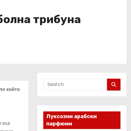
тболна трибуна
по който
Луксозни арабски
и във
парфюми