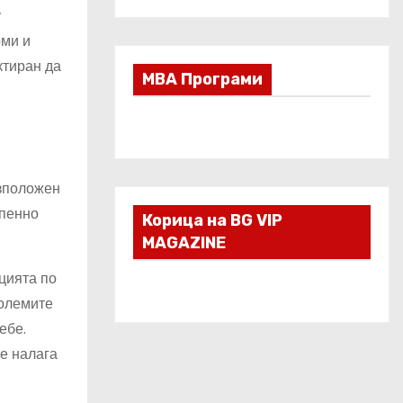
у
рми и
ктиран да
МВА Програми
азположен
епенно
Корица на BG VIP
MAGAZINE
оцията по
големите
ебе.
е налага