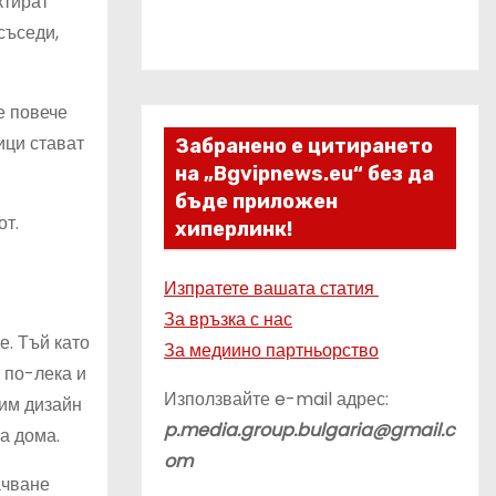
ктират
съседи,
е повече
ици стават
Забранено е цитирането
на „Bgvipnews.eu“ без да
бъде приложен
от.
хиперлинк!
Изпратете вашата статия
За връзка с нас
е. Тъй като
За медиино партньорство
 по-лека и
Използвайте e-mail адрес:
 им дизайн
p.media.group.bulgaria@gmail.c
а дома.
om
ачване