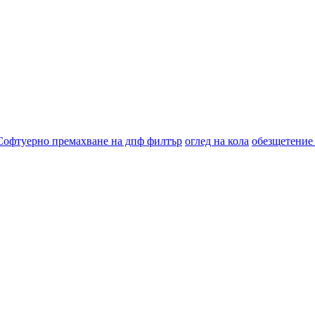
Софтуерно премахване на дпф филтър
оглед на кола
обезщетение