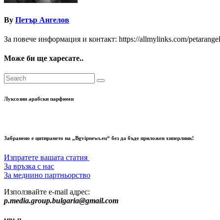
By
Петър Ангелов
За повече информация и контакт: https://allmylinks.com/petarange
Може би ще харесате..
Луксозни арабски парфюми
Забранено е цитирането на „Bgvipnews.eu“ без да бъде приложен хиперлинк!
Изпратете вашата статия
За връзка с нас
За медиино партньорство
Използвайте e-mail адрес:
p.media.group.bulgaria@gmail.com