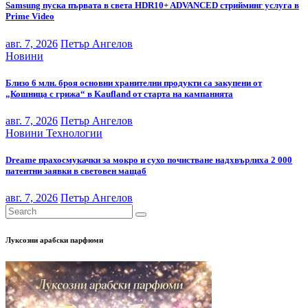
Samsung пуска първата в света HDR10+ ADVANCED стрийминг услуга в
Prime Video
авг. 7, 2026
Петър Ангелов
Новини
Близо 6 млн. броя основни хранителни продукти са закупени от
„Кошница с грижа“ в Kaufland от старта на кампанията
авг. 7, 2026
Петър Ангелов
Новини
Технологии
Dreame прахосмукачки за мокро и сухо почистване надхвърлиха 2 000
патентни заявки в световен мащаб
авг. 7, 2026
Петър Ангелов
Луксозни арабски парфюми