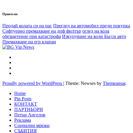
Приятели:
Продай колата си на нас
Преглед на автомобил преди покупка
Софтуерно премахване на дпф филтър
оглед на кола
обезщетение при катастрофа
Изкупуване на коли Бъгси авто
Премахване на егр клапан
Proudly powered by WordPress
|
Theme: Newses by
Themeansar
.
Home
Pin Posts
КОНТАКТ
ПАРТНЬОРИ
Петър Ангелов
Реклама
Социални мрежи
СЪБИТИЯ