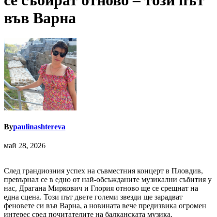
се събират отново – този път
във Варна
By
paulinashtereva
май 28, 2026
След грандиозния успех на съвместния концерт в Пловдив,
превърнал се в едно от най-обсъжданите музикални събития у
нас, Драгана Миркович и Глория отново ще се срещнат на
една сцена. Този път двете големи звезди ще зарадват
феновете си във Варна, а новината вече предизвика огромен
интерес сред почитателите на балканската музика.