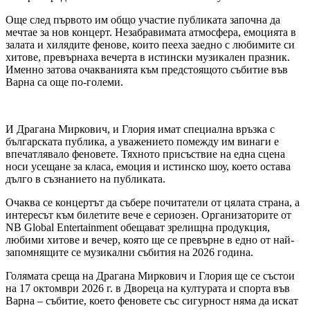
Още след първото им общо участие публиката започна да
мечтае за нов концерт. Незабравимата атмосфера, емоцията в
залата и хилядите фенове, които пееха заедно с любимите си
хитове, превърнаха вечерта в истински музикален празник.
Именно затова очакванията към предстоящото събитие във
Варна са още по-големи.
И Драгана Миркович, и Глория имат специална връзка с
българската публика, а уважението помежду им винаги е
впечатлявало феновете. Тяхното присъствие на една сцена
носи усещане за класа, емоция и истинско шоу, което остава
дълго в съзнанието на публиката.
Очаква се концертът да събере почитатели от цялата страна, а
интересът към билетите вече е сериозен. Организаторите от
NB Global Entertainment обещават зрелищна продукция,
любими хитове и вечер, която ще се превърне в едно от най-
запомнящите се музикални събития на 2026 година.
Голямата среща на Драгана Миркович и Глория ще се състои
на 17 октомври 2026 г. в Двореца на културата и спорта във
Варна – събитие, което феновете със сигурност няма да искат