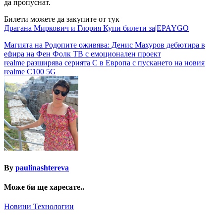
да пропуснат.
Билети можете да закупите от тук
Драгана Миркович и Глория Купи билети за|EPAYGO
Навигация
Магията на Родопите оживява: Денис Махуров дебютира в
ефира на Фен Фолк ТВ с емоционален проект
realme разширява серията C в Европа с пускането на новия
realme C100 5G
By
paulinashtereva
Може би ще харесате..
Новини
Технологии