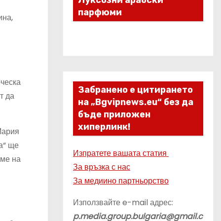
Луксозни арабски
парфюми
ина,
рческа
Забранено е цитирането
т да
на „Bgvipnews.eu“ без да
бъде приложен
хиперлинк!
Мария
а“ ще
Изпратете вашата статия
еме на
За връзка с нас
За медиино партньорство
Използвайте e-mail адрес:
p.media.group.bulgaria@gmail.c