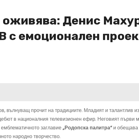
 оживява: Денис Маху
В с емоционален проек
в, вълнуващ прочит на традициите. Младият и талантлив и
дебют в националния телевизионен ефир. Неговият първи 
и емблематичното заглавие
„Родопска палитра“
и обещава 
чното народно творчество.