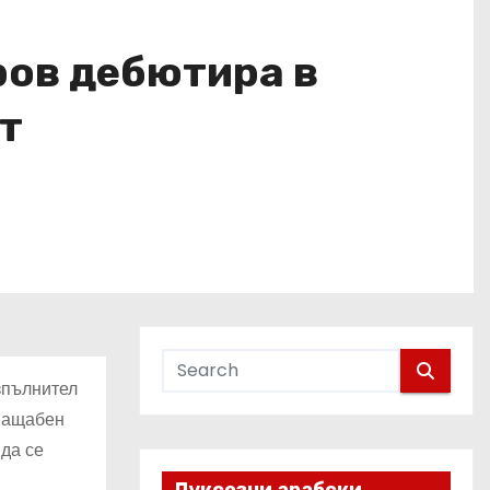
ров дебютира в
т
зпълнител
мащабен
да се