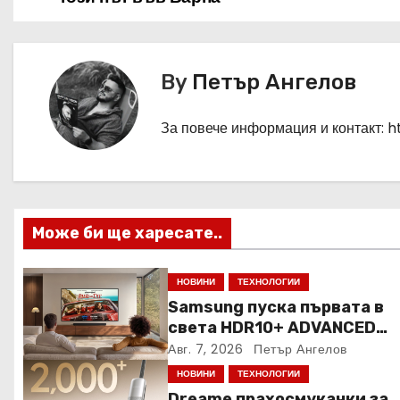
а
в
By
Петър Ангелов
и
г
За повече информация и контакт: 
а
ц
Може би ще харесате..
и
я
НОВИНИ
ТЕХНОЛОГИИ
Samsung пуска първата в
света HDR10+ ADVANCED
стрийминг услуга в Prime V
Авг. 7, 2026
Петър Ангелов
НОВИНИ
ТЕХНОЛОГИИ
Dreame прахосмукачки за