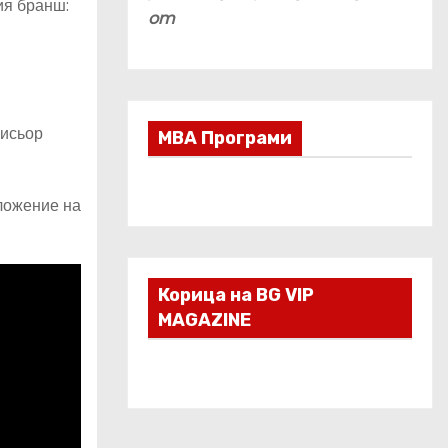
ия бранш:
om
жисьор
МВА Програми
оложение на
Корица на BG VIP
MAGAZINE