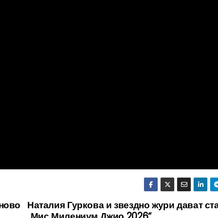
тново
Наталия Гуркова и звездно жури дават ста
„Мис Милениум Джио 2026“