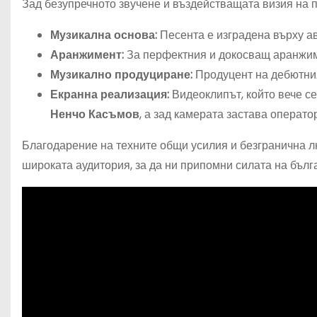
Зад безупречното звучене и въздействащата визия на 
Музикална основа:
Песента е изградена върху ав
Аранжимент:
За перфектния и докосващ аранжим
Музикално продуциране:
Продуцент на дебютни
Екранна реализация:
Видеоклипът, който вече се
Ненчо Касъмов
, а зад камерата застава операт
Благодарение на техните общи усилия и безгранична л
широката аудитория, за да ни припомни силата на бълг