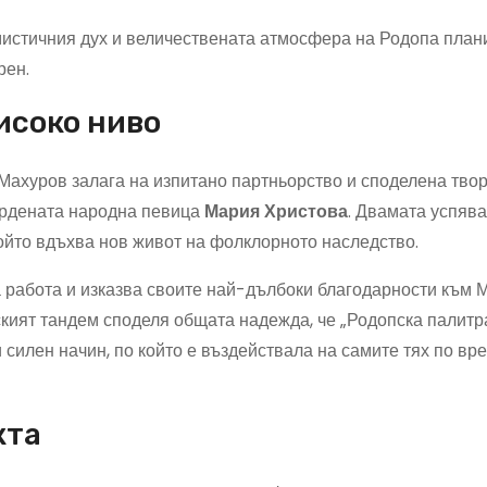
мистичния дух и величествената атмосфера на Родопа план
рен.
исоко ниво
Махуров залага на изпитано партньорство и споделена тво
ърдената народна певица
Мария Христова
. Двамата успява
ойто вдъхва нов живот на фолклорното наследство.
 работа и изказва своите най-дълбоки благодарности към 
кият тандем споделя общата надежда, че „Родопска палитр
 силен начин, по който е въздействала на самите тях по вр
кта