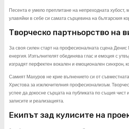
Песента е умело преплитане на непреходната хубост, 
улавяйки в себе си самата сърцевина на българския ко
Творческо партньорство на в
За своя силен старт на професионалната сцена Денис 
енергия. Изпълнителят обединява глас и емоция с утв
изградят перфектен вокален и емоционален синхрон, к
Самият Махуров не крие вълнението си от съвместната
Христова за изключителния професионализъм. Творчес
успее да докосне сърцата на публиката по същия чист и
записите и реализацията.
Екипът зад кулисите на прое