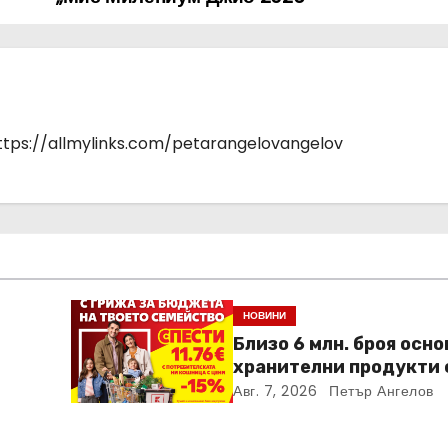
https://allmylinks.com/petarangelovangelov
НОВИНИ
Близо 6 млн. броя осн
хранителни продукти 
ideo
закупени от „Кошница
Авг. 7, 2026
Петър Ангелов
в Kaufland от старта н
кампанията