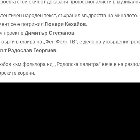
проекта стои екип от доказани професионалисти в музикалн
тентичен народен текст, съхранил мъдростта на миналото.
ент се е погрижил
Гюнери Кехайов
.
я проект е
Димитър Стефанов
.
 върти в ефира на „Фен Фолк ТВ“, е дело на утвърдения ре
орът
Радослав Георгиев
.
юбов към фолклора ни, „Родопска палитра“ вече е на разп
арските корени.