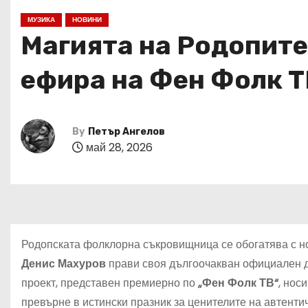
МУЗИКА
НОВИНИ
Магията на Родопите
ефира на Фен Фолк Т
By
Петър Ангелов
май 28, 2026
Родопската фолклорна съкровищница се обогатява с но
Денис Махуров
прави своя дългоочакван официален 
проект, представен премиерно по
„Фен Фолк ТВ“
, нос
превърне в истински празник за ценителите на автенти