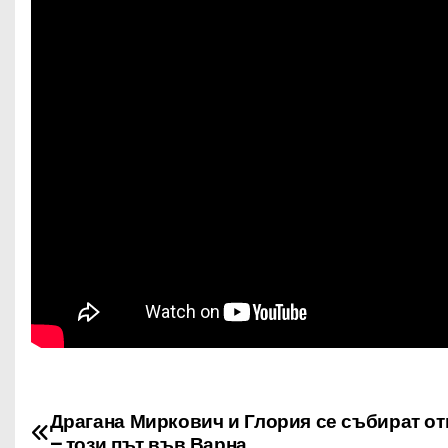
Драгана Миркович и Глория се събират о
Н
– този път във Варна