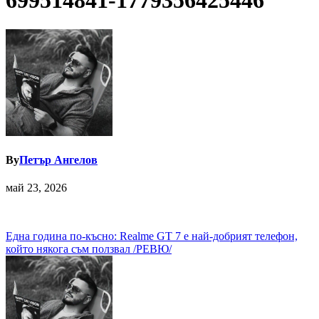
699514841-1779356425446
By
Петър Ангелов
май 23, 2026
Навигация
Една година по-късно: Realme GT 7 е най-добрият телефон,
който някога съм ползвал /РЕВЮ/