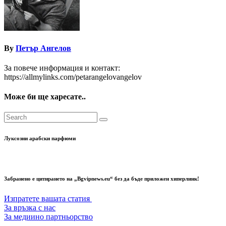
By
Петър Ангелов
За повече информация и контакт:
https://allmylinks.com/petarangelovangelov
Може би ще харесате..
Луксозни арабски парфюми
Забранено е цитирането на „Bgvipnews.eu“ без да бъде приложен хиперлинк!
Изпратете вашата статия
За връзка с нас
За медиино партньорство