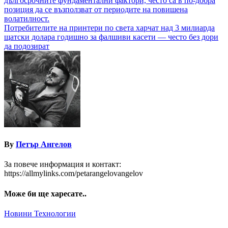
дългосрочните фундаментални фактори, често са в по-добра
позиция да се възползват от периодите на повишена
волатилност.
Потребителите на принтери по света харчат над 3 милиарда
щатски долара годишно за фалшиви касети — често без дори
да подозират
By
Петър Ангелов
За повече информация и контакт:
https://allmylinks.com/petarangelovangelov
Може би ще харесате..
Новини
Технологии