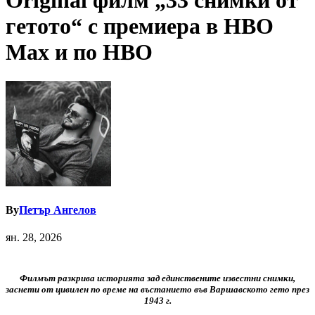
Original филм „33 снимки от
гетото“ с премиера в HBO
Max и по HBO
By
Петър Ангелов
ян. 28, 2026
Филмът разкрива историята зад единствените известни снимки,
заснети от цивилен по време на въстанието във Варшавското гето през
1943 г.