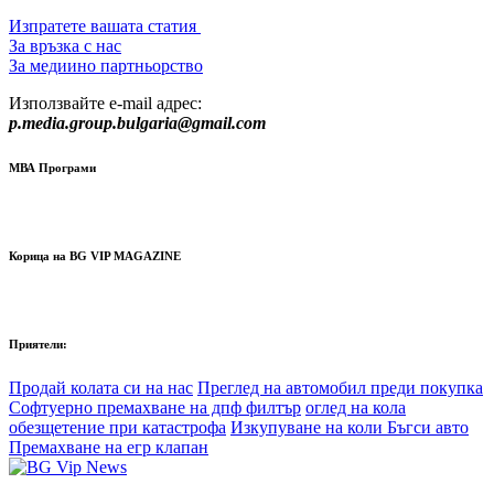
Изпратете вашата статия
За връзка с нас
За медиино партньорство
Използвайте e-mail адрес:
p.media.group.bulgaria@gmail.com
МВА Програми
Корица на BG VIP MAGAZINE
Приятели:
Продай колата си на нас
Преглед на автомобил преди покупка
Софтуерно премахване на дпф филтър
оглед на кола
обезщетение при катастрофа
Изкупуване на коли Бъгси авто
Премахване на егр клапан