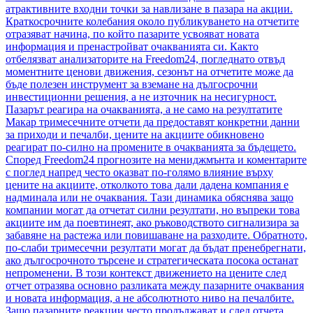
атрактивните входни точки за навлизане в пазара на акции.
Краткосрочните колебания около публикуването на отчетите
отразяват начина, по който пазарите усвояват новата
информация и пренастройват очакванията си. Както
отбелязват анализаторите на Freedom24, погледнато отвъд
моментните ценови движения, сезонът на отчетите може да
бъде полезен инструмент за вземане на дългосрочни
инвестиционни решения, а не източник на несигурност.
Пазарът реагира на очакванията, а не само на резултатите
Макар тримесечните отчети да предоставят конкретни данни
за приходи и печалби, цените на акциите обикновено
реагират по-силно на промените в очакванията за бъдещето.
Според Freedom24 прогнозите на мениджмънта и коментарите
с поглед напред често оказват по-голямо влияние върху
цените на акциите, отколкото това дали дадена компания е
надминала или не очаквания. Тази динамика обяснява защо
компании могат да отчетат силни резултати, но въпреки това
акциите им да поевтинеят, ако ръководството сигнализира за
забавяне на растежа или повишаване на разходите. Обратното,
по-слаби тримесечни резултати могат да бъдат пренебрегнати,
ако дългосрочното търсене и стратегическата посока останат
непроменени. В този контекст движението на цените след
отчет отразява основно разликата между пазарните очаквания
и новата информация, а не абсолютното ниво на печалбите.
Защо пазарните реакции често продължават и след отчета