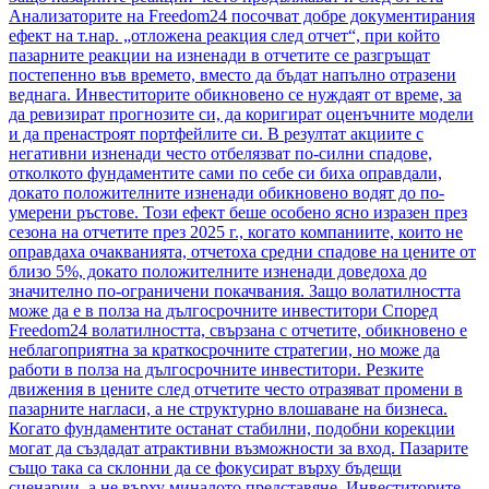
Анализаторите на Freedom24 посочват добре документирания
ефект на т.нар. „отложена реакция след отчет“, при който
пазарните реакции на изненади в отчетите се разгръщат
постепенно във времето, вместо да бъдат напълно отразени
веднага. Инвеститорите обикновено се нуждаят от време, за
да ревизират прогнозите си, да коригират оценъчните модели
и да пренастроят портфейлите си. В резултат акциите с
негативни изненади често отбелязват по-силни спадове,
отколкото фундаментите сами по себе си биха оправдали,
докато положителните изненади обикновено водят до по-
умерени ръстове. Този ефект беше особено ясно изразен през
сезона на отчетите през 2025 г., когато компаниите, които не
оправдаха очакванията, отчетоха средни спадове на цените от
близо 5%, докато положителните изненади доведоха до
значително по-ограничени покачвания. Защо волатилността
може да е в полза на дългосрочните инвеститори Според
Freedom24 волатилността, свързана с отчетите, обикновено е
неблагоприятна за краткосрочните стратегии, но може да
работи в полза на дългосрочните инвеститори. Резките
движения в цените след отчетите често отразяват промени в
пазарните нагласи, а не структурно влошаване на бизнеса.
Когато фундаментите останат стабилни, подобни корекции
могат да създадат атрактивни възможности за вход. Пазарите
също така са склонни да се фокусират върху бъдещи
сценарии, а не върху миналото представяне. Инвеститорите,