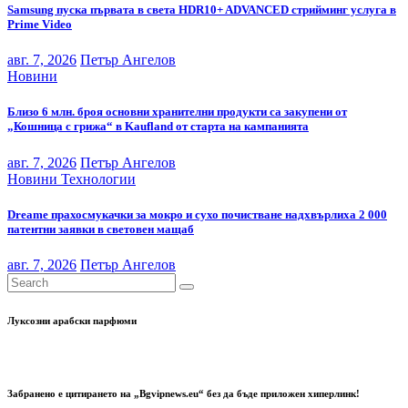
Samsung пуска първата в света HDR10+ ADVANCED стрийминг услуга в
Prime Video
авг. 7, 2026
Петър Ангелов
Новини
Близо 6 млн. броя основни хранителни продукти са закупени от
„Кошница с грижа“ в Kaufland от старта на кампанията
авг. 7, 2026
Петър Ангелов
Новини
Технологии
Dreame прахосмукачки за мокро и сухо почистване надхвърлиха 2 000
патентни заявки в световен мащаб
авг. 7, 2026
Петър Ангелов
Луксозни арабски парфюми
Забранено е цитирането на „Bgvipnews.eu“ без да бъде приложен хиперлинк!