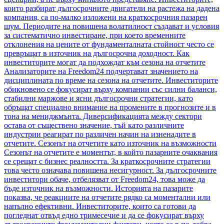
които разбират дългосрочните двигатели на растежа на дадена
компания, са по-малко изложени на краткосрочния пазарен
шум. Периодите на повишена волатилност създават и условия
за систематично инвестиране, при което временните
отклонения на цените от фундаменталната стойност често се
превръщат в източник на дългосрочна доходност. Как
инвеститорите могат да подхождат към сезона на отчетите
Анализаторите на Freedom24 подчертават значението на
дисциплината по време на сезона на отчетите. Инвеститорите
обикновено се фокусират върху компании със силни баланси,
стабилни маржове и ясни дългосрочни стратегии, като
обръщат специално внимание на промените в прогнозите и в
тона на мениджмънта. Диверсификацията между сектори
остава от съществено значение, тъй като различните
индустрии реагират по различен начин на изненадите в
отчетите. Сезонът на отчетите като източник на възможности
Сезонът на отчетите е моментът, в който пазарните очаквания
се срещат с бизнес реалността. За краткосрочните стратегии
това често означава повишена несигурност. За дългосрочните
инвеститори обаче, отбелязват от Freedom24, това може да
бъде източник на възможности. Историята на пазарите
показва, че реакциите на отчетите рядко са моментални или
напълно ефективни. Инвеститорите, които са готови да
погледнат отвъд едно тримесечие и да се фокусират върху