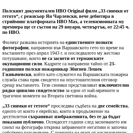
Полският документален HBO Original филм „33 снимки от
гетото“, с режисьор Ян Чарлевски, вече дебютира в
стрийминг платформата HBO Max, а телевизионната му
премиера ще се състои на 29 януари, четвъртък, от 22:45 ч.
по HBO.
Филмът разказва историята на
единствените познати
фотографии
, направени във Варшавското гето по време на
въстанието през април 1943 г. и последвалото му жестоко
потушаване, които
не са заснети от германските
окупационни сили
. Кадрите са направени тайно от
23-
годишния полски пожарникар Збигнев Лешек
Гживачевски
, който като служител на Варшавската пожарна
служба става пряк свидетел на опустошителния отговор
срещу въстанието. Тези снимки представляват
изключително
рядко цивилно свидетелство
за един от най-мрачните и
трагични моменти на Втората световна война.
„33 снимки от гетото“
проследява съдбата на
две семейства
,
едното от които е еврейско, които в продължение на
десетилетия
съхраняват изображенията, без те да бъдат
показани публично
. Осемдесет години след заснемането им
синът на фотографа открива забравените негативи и започва
собствено разследване. С помощта на екип от изследователи,