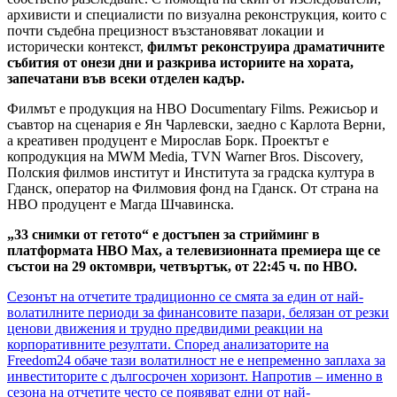
архивисти и специалисти по визуална реконструкция, които с
почти съдебна прецизност възстановяват локации и
исторически контекст,
филмът реконструира драматичните
събития от онези дни и разкрива историите на хората,
запечатани във всеки отделен кадър.
Филмът е продукция на HBO Documentary Films. Режисьор и
съавтор на сценария е Ян Чарлевски, заедно с Карлота Верни,
а креативен продуцент е Мирослав Борк. Проектът е
копродукция на MWM Media, TVN Warner Bros. Discovery,
Полския филмов институт и Института за градска култура в
Гданск, оператор на Филмовия фонд на Гданск. От страна на
HBO продуцент е Магда Шчавинска.
„33 снимки от гетото“ е достъпен за стрийминг в
платформата HBO Max, а телевизионната премиера ще се
състои на 29 октомври, четвъртък, от 22:45 ч. по HBO.
Навигация
Сезонът на отчетите традиционно се смята за един от най-
волатилните периоди за финансовите пазари, белязан от резки
ценови движения и трудно предвидими реакции на
корпоративните резултати. Според анализаторите на
Freedom24 обаче тази волатилност не е непременно заплаха за
инвеститорите с дългосрочен хоризонт. Напротив – именно в
сезона на отчетите често се появяват едни от най-