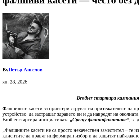
фалшиви касети — често без д
By
Петър Ангелов
ян. 28, 2026
Brother стартира кампания
Фалшивите касети за принтери струват на притежателите на п
устройство, да застрашат здравето ви и да навредят на околнат
Brother стартира инициативата
„
Срещу фалшификатите
“
, за
„Фалшивите касети не са просто некачествен заместител – те и
клиентите да правят информиран избор и да защитят най-важно