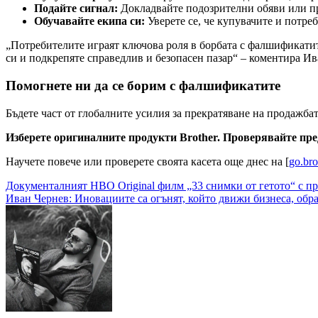
Подайте сигнал:
Докладвайте подозрителни обяви или пр
Обучавайте екипа си:
Уверете се, че купувачите и потре
„Потребителите играят ключова роля в борбата с фалшификатит
си и подкрепяте справедлив и безопасен пазар“ – коментира Ив
Помогнете ни да се борим с фалшификатите
Бъдете част от глобалните усилия за прекратяване на продажба
Изберете оригиналните продукти Brother. Проверявайте пред
Научете повече или проверете своята касета още днес на [
go.bro
Навигация
Документалният HBO Original филм „33 снимки от гетото“ с 
Иван Чернев: Иновациите са огънят, който движи бизнеса, обр