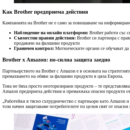
Как Brother предприема действия
Кампанията на Brother не е само за повишаване на информирано
Наблюдение на онлайн платформи:
Brother работи със 
Съвместни правни действия:
Brother си партнира с пра
продавачи на фалшиви продукти
Граничен контрол:
Митническите органи се обучават да 
Brother x Amazon: по-силна защита заедно
Партньорството на Brother с Amazon е в основата на стратегия
премахването на обяви за фалшиви продукти в цяла Европа.
Това не бяха просто неоторизирани продукти – те представлявах
Amazon предприеха действия и премахнаха опасни продукти от 
„Работейки в тясно сътрудничество с партньори като Amazon и
този начин защитаваме потребителите по целия свят от опасни