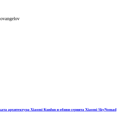
lovangelov
ската архитектура Xiaomi Kunlun и обяви серията Xiaomi SkyNomad