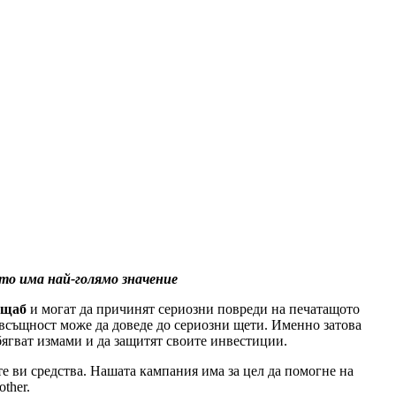
то има най-голямо значение
ащаб
и могат да причинят сериозни повреди на печатащото
а, всъщност може да доведе до сериозни щети. Именно затова
збягват измами и да защитят своите инвестиции.
те ви средства. Нашата кампания има за цел да помогне на
ther.