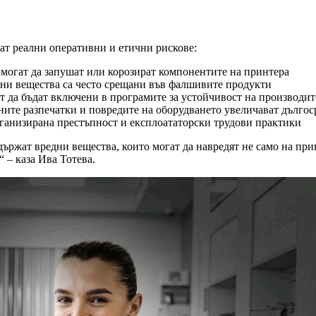
ат реални оперативни и етични рискове:
могат да запушат или корозират компонентите на принтера
ни вещества са често срещани във фалшивите продукти
да бъдат включени в програмите за устойчивост на производител
ните разпечатки и повредите на оборудването увеличават дългос
ганизирана престъпност и експлоататорски трудови практики
ржат вредни вещества, които могат да навредят не само на принт
 – каза Ива Тотева.