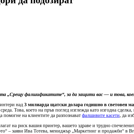
ори да подозират
та „Срещу фалшификатите“, за да защити вас — и това, кое
ринтери над
3 милиарда щатски долара годишно в световен м
а среда. Това, което на пръв поглед изглежда като изгодна сделк
 да помогне на клиентите да разпознават
фалшивите касети
, да и
злагат на риск вашия принтер, вашето здраве и трудно спечелени
то“ – заяви Ива Тотева, мениджър „Маркетинг и продажби“ в Bro