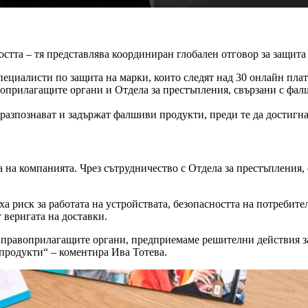
стта – тя представлява координиран глобален отговор за защита
специалисти по защита на марки, които следят над 30 онлайн пл
воприлагащите органи и Отдела за престъпления, свързани с ф
разпознават и задържат фалшиви продукти, преди те да достигна
та на компанията. Чрез сътрудничество с Отдела за престъплени
а риск за работата на устройствата, безопасността на потребите
веригата на доставки.
 правоприлагащите органи, предприемаме решителни действия за
 продукти“ – коментира Ива Тотева.