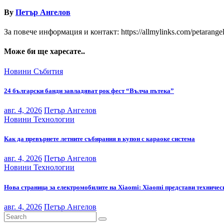
By
Петър Ангелов
За повече информация и контакт: https://allmylinks.com/petarange
Може би ще харесате..
Новини
Събития
24 български банди завладяват рок фест “Вълча пътека”
авг. 4, 2026
Петър Ангелов
Новини
Технологии
Как да превърнете летните събирания в купон с караоке система
авг. 4, 2026
Петър Ангелов
Новини
Технологии
Нова страница за електромобилите на Xiaomi: Xiaomi представи техниче
авг. 4, 2026
Петър Ангелов