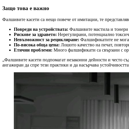
Защо това е важно
Фалшивите касети са нещо повече от имитации, те представляв
Повреди на устройствата:
Фалшивите мастила и тонери 
Рискове за здравето:
Нерегулирани, потенциално токсич
Невъзможност за рециклиране:
Фалшификатите не могат 
По-висока обща цена:
Лошото качество на печат, повтор
Етични проблеми:
Много фалшификати са свързани с ор
„Фалшивите касети подпомагат незаконни дейности и често съдъ
ангажиран да спре тези практики и да насърчава устойчивостта“