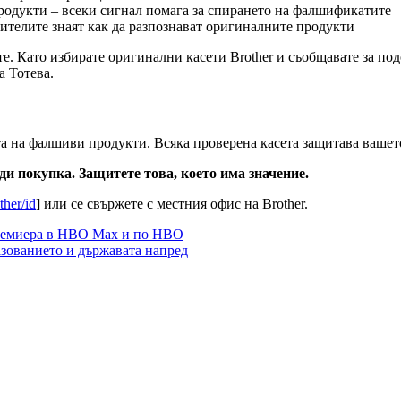
одукти – всеки сигнал помага за спирането на фалшификатите
бителите знаят как да разпознават оригиналните продукти
е. Като избирате оригинални касети Brother и съобщавате за по
а Тотева.
та на фалшиви продукти. Всяка проверена касета защитава вашето
и покупка. Защитете това, което има значение.
ther/id
] или се свържете с местния офис на Brother.
премиера в HBO Max и по HBO
азованието и държавата напред