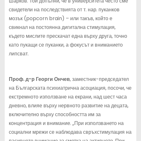
Шарков. Той допълни, че в университета често сме
свидетели на последствията от т. нар. пуканков
мозък (popcorn brain) – или такъв, който е
свикнал на постоянна дигитална стимулация,
където мислите прескачат една върху друга, точно
като пукащи се пуканки, а фокусът и вниманието
липсват.
Проф. д-р Георги Ончев
, заместник-председател
на Българската психиатрична асоциация, посочи, че
екстремното използване на екрани, над шест часа
дневно, влияе върху нервното развитие на децата,
включително върху способността им за
концентрация и внимание. „При използването на
социални мрежи се наблюдава свръхстимулация на
пасивното внимание за сметка на активното. При