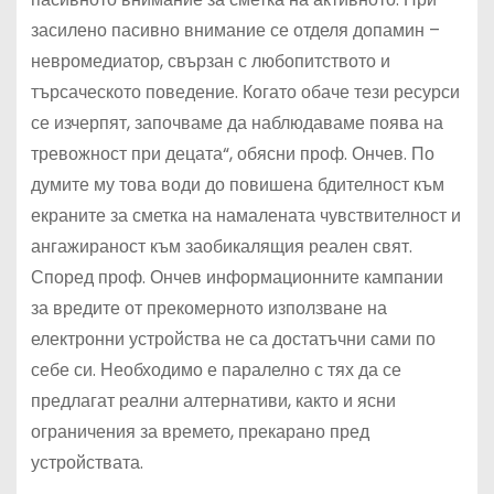
засилено пасивно внимание се отделя допамин –
невромедиатор, свързан с любопитството и
търсаческото поведение. Когато обаче тези ресурси
се изчерпят, започваме да наблюдаваме поява на
тревожност при децата“, обясни проф. Ончев. По
думите му това води до повишена бдителност към
екраните за сметка на намалената чувствителност и
ангажираност към заобикалящия реален свят.
Според проф. Ончев информационните кампании
за вредите от прекомерното използване на
електронни устройства не са достатъчни сами по
себе си. Необходимо е паралелно с тях да се
предлагат реални алтернативи, както и ясни
ограничения за времето, прекарано пред
устройствата.