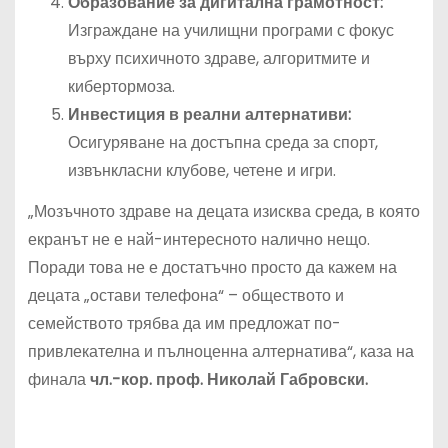
Образование за дигитална грамотност:
Изграждане на училищни програми с фокус
върху психичното здраве, алгоритмите и
кибертормоза.
Инвестиция в реални алтернативи:
Осигуряване на достъпна среда за спорт,
извънкласни клубове, четене и игри.
„Мозъчното здраве на децата изисква среда, в която
екранът не е най-интересното налично нещо.
Поради това не е достатъчно просто да кажем на
децата „остави телефона“ – обществото и
семейството трябва да им предложат по-
привлекателна и пълноценна алтернатива“, каза на
финала
чл.-кор. проф. Николай Габровски.