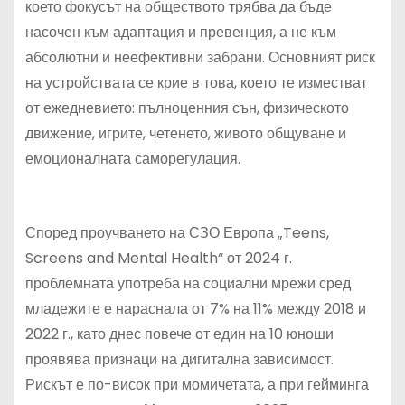
което фокусът на обществото трябва да бъде
насочен към адаптация и превенция, а не към
абсолютни и неефективни забрани. Основният риск
на устройствата се крие в това, което те изместват
от ежедневието: пълноценния сън, физическото
движение, игрите, четенето, живото общуване и
емоционалната саморегулация.
Според проучването на СЗО Европа „Teens,
Screens and Mental Health“ от 2024 г.
проблемната употреба на социални мрежи сред
младежите е нараснала от 7% на 11% между 2018 и
2022 г., като днес повече от един на 10 юноши
проявява признаци на дигитална зависимост.
Рискът е по-висок при момичетата, а при гейминга