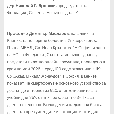
д-р Николай Габровски,
председател на
Фондация „Съвет за мозъчно здраве“.
Проф. д-р Димитър Масларов
, началник на
Клиниката по нервни болести в Университетска
Първа МБАЛ „Св. Йоан Кръстител“ – София и член
на УС на Фондация „Съвет за мозъчно здраве“,
представи пилотно онлайн проучване, проведено в
края на май 2026 г. сред 100 седмокласници в 119.
СУ „Акад. Михаил Арнаудов“ в София. Данните
показват, че смартфонът е основното устройство за
достъп до интернет за 92% от анкетираните, а в
учебни дни 35% от тях прекарват по 3–4 часа
дневно с телефон. Всеки десети надхвърля 6 часа
дневно, а през уикендите и ваканциите този дял