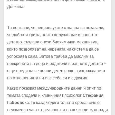
Донкина.
Тя допълни, че невронауките отдавна са показали,
че добрата грижа, която получаваме в ранното
детство, създава онези биохимични механизми,
които позволяват на нервната ни система да се
успокоява сама. Затова трябва да мислим за
подкрепата на деца и родители в ранното детство –
още преди да се появи детето, още в изграждането
на отношенията ни със себе си и с другия.
Какво показват международните данни и опит по
темата сподели и клиничният психолог
Стефания
Габровска.
Тя каза, чедигиталната среда вече е
неизменна част от реалността на всяко дете, поради