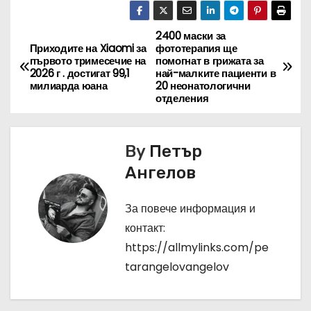
2400 маски за
Н
Приходите на Xiaomi за
фототерапия ще
първото тримесечие на
помогнат в грижата за
а
2026 г . достигат 99,1
най-малките пациенти в
милиарда юана
20 неонатологични
в
отделения
и
By
Петър
г
Ангелов
а
За повече информация и
ц
контакт:
и
https://allmylinks.com/pe
tarangelovangelov
я