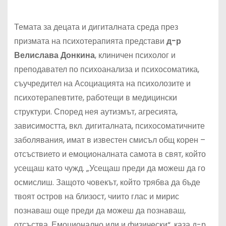
Темата за децата и дигиталната среда през
призмата на психотерапията представи
д-р
Велислава Донкина
, клиничен психолог и
преподавател по психоанализа и психосоматика,
съучредител на Асоциацията на психолозите и
психотерапевтите, работещи в медицински
структури. Според нея аутизмът, агресията,
зависимостта, вкл. дигиталната, психосоматичните
заболявания, имат в известен смисъл общ корен –
отсъствието и емоционалната самота в свят, който
усещаш като чужд. „Усещаш преди да можеш да го
осмислиш. Защото човекът, който трябва да бъде
твоят остров на близост, чиито глас и мирис
познаваш още преди да можеш да познаваш,
отсъства. Емоционално или и физически“, каза д-р