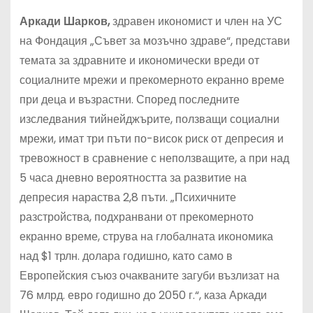
Аркади Шарков,
здравен икономист и член на УС
на Фондация „Съвет за мозъчно здраве“, представи
темата за здравните и икономически вреди от
социалните мрежи и прекомерното екранно време
при деца и възрастни. Според последните
изследвания тийнейджърите, ползващи социални
мрежи, имат три пъти по-висок риск от депресия и
тревожност в сравнение с неползващите, а при над
5 часа дневно вероятността за развитие на
депресия нараства 2,8 пъти. „Психичните
разстройства, подхранвани от прекомерното
екранно време, струва на глобалната икономика
над $1 трлн. долара годишно, като само в
Европейския съюз очакваните загуби възлизат на
76 млрд. евро годишно до 2050 г.“, каза Аркади