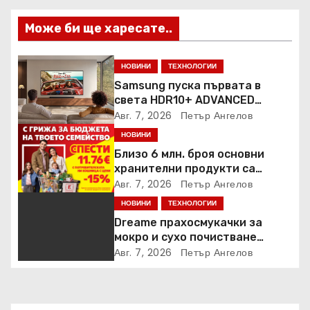
Може би ще харесате..
НОВИНИ
ТЕХНОЛОГИИ
Samsung пуска първата в
света HDR10+ ADVANCED
стрийминг услуга в Prime
Авг. 7, 2026
Петър Ангелов
Video
НОВИНИ
Близо 6 млн. броя основни
хранителни продукти са
закупени от „Кошница с
Авг. 7, 2026
Петър Ангелов
грижа“ в Kaufland от старта на
НОВИНИ
ТЕХНОЛОГИИ
кампанията
Dreame прахосмукачки за
мокро и сухо почистване
надхвърлиха 2 000 патентни
Авг. 7, 2026
Петър Ангелов
заявки в световен мащаб