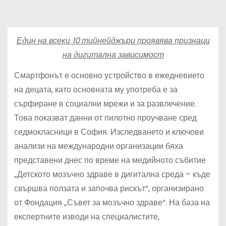
Един на всеки 10 тийнейджъри проявява признаци
на дигитална зависимост
Смартфонът е основно устройство в ежедневието
на децата, като основната му употреба е за
сърфиране в социални мрежи и за развлечение.
Това показват данни от пилотно проучване сред
седмокласници в София. Изследването и ключови
анализи на международни организации бяха
представени днес по време на медийното събитие
„Детското мозъчно здраве в дигитална среда – къде
свършва ползата и започва рискът“, организирано
от Фондация „Съвет за мозъчно здраве“. На база на
експертните изводи на специалистите,