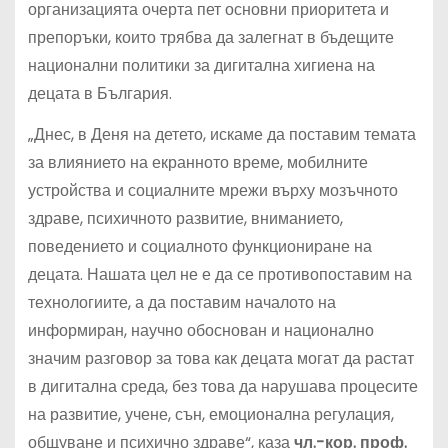
организацията очерта пет основни приоритета и
препоръки, които трябва да залегнат в бъдещите
национални политики за дигитална хигиена на
децата в България.
„Днес, в Деня на детето, искаме да поставим темата
за влиянието на екранното време, мобилните
устройства и социалните мрежи върху мозъчното
здраве, психичното развитие, вниманието,
поведението и социалното функциониране на
децата. Нашата цел не е да се противопоставим на
технологиите, а да поставим началото на
информиран, научно обоснован и национално
значим разговор за това как децата могат да растат
в дигитална среда, без това да нарушава процесите
на развитие, учене, сън, емоционална регулация,
общуване и психично здраве“, каза
чл.-кор. проф.