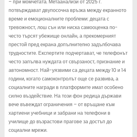
– при момчетата. Метаанализи от 2025 г.
потвърждават двупосочна връзка между екранното
време и емоционалните проблеми: децата с
тревожност, лош сън или ниска самооценка по-
често търсят убежище онлайн, а прекомерният
престой пред екрана допълнително задълбочава
трудностите. Експертите подчертават, че телефонът
често запълва нуждата от свързаност, признание и
автономност. Най-уязвими са децата между 10 и 14
години, когато самоконтролът още се развива, а
социалните награди в платформите имат особено
силно въздействие. На този фон редица държави
вече въвеждат ограничения – от връщане към
хартиени учебници и забрани на телефони в
училище до възрастови прагове за достъп до
социални мрежи.