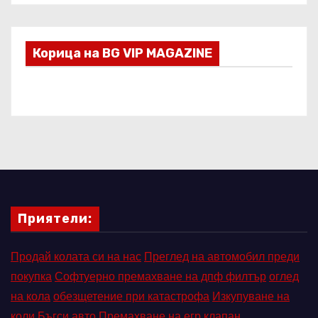
Корица на BG VIP MAGAZINE
Приятели:
Продай колата си на нас
Преглед на автомобил преди
покупка
Софтуерно премахване на дпф филтър
оглед
на кола
обезщетение при катастрофа
Изкупуване на
коли Бъгси авто
Премахване на егр клапан