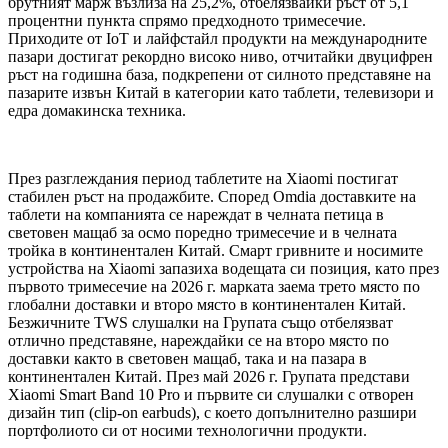
брутният марж възлиза на 25,2%, отбелязвайки ръст от 5,1
процентни пункта спрямо предходното тримесечие.
Приходите от IoT и лайфстайл продукти на международните
пазари достигат рекордно високо ниво, отчитайки двуцифрен
ръст на годишна база, подкрепени от силното представяне на
пазарите извън Китай в категории като таблети, телевизори и
едра домакинска техника.
През разглеждания период таблетите на Xiaomi постигат
стабилен ръст на продажбите. Според Omdia доставките на
таблети на компанията се нареждат в челната петица в
световен мащаб за осмо поредно тримесечие и в челната
тройка в континентален Китай. Смарт гривните и носимите
устройства на Xiaomi запазиха водещата си позиция, като през
първото тримесечие на 2026 г. марката заема трето място по
глобални доставки и второ място в континентален Китай.
Безжичните TWS слушалки на Групата също отбелязват
отлично представяне, нареждайки се на второ място по
доставки както в световен мащаб, така и на пазара в
континентален Китай. През май 2026 г. Групата представи
Xiaomi Smart Band 10 Pro и първите си слушалки с отворен
дизайн тип (clip-on earbuds), с което допълнително разшири
портфолиото си от носими технологични продукти.