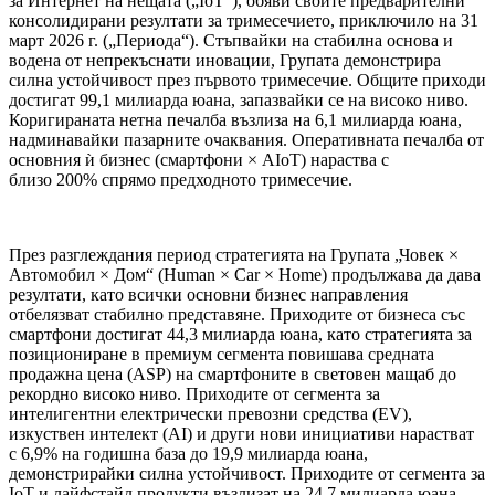
за Интернет на нещата („IoT“), обяви своите предварителни
консолидирани резултати за тримесечието, приключило на 31
март 2026 г. („Периода“). Стъпвайки на стабилна основа и
водена от непрекъснати иновации, Групата демонстрира
силна устойчивост през първото тримесечие. Общите приходи
достигат 99,1 милиарда юана, запазвайки се на високо ниво.
Коригираната нетна печалба възлиза на 6,1 милиарда юана,
надминавайки пазарните очаквания. Оперативната печалба от
основния ѝ бизнес (смартфони × AIoT) нараства с
близо 200% спрямо предходното тримесечие.
През разглеждания период стратегията на Групата „Човек ×
Автомобил × Дом“ (Human × Car × Home) продължава да дава
резултати, като всички основни бизнес направления
отбелязват стабилно представяне. Приходите от бизнеса със
смартфони достигат 44,3 милиарда юана, като стратегията за
позициониране в премиум сегмента повишава средната
продажна цена (ASP) на смартфоните в световен мащаб до
рекордно високо ниво. Приходите от сегмента за
интелигентни електрически превозни средства (EV),
изкуствен интелект (AI) и други нови инициативи нарастват
с 6,9% на годишна база до 19,9 милиарда юана,
демонстрирайки силна устойчивост. Приходите от сегмента за
IoT и лайфстайл продукти възлизат на 24,7 милиарда юана,