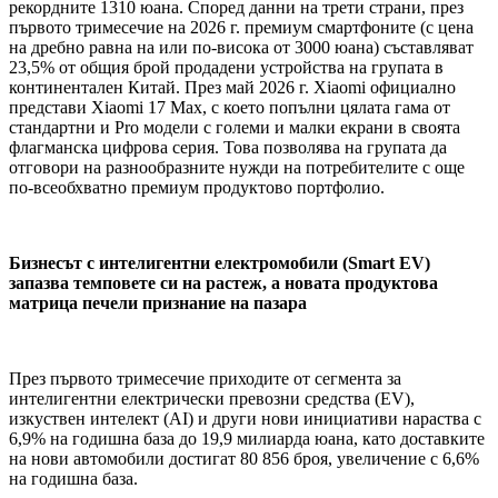
рекордните 1310 юана. Според данни на трети страни, през
първото тримесечие на 2026 г. премиум смартфоните (с цена
на дребно равна на или по-висока от 3000 юана) съставляват
23,5% от общия брой продадени устройства на групата в
континентален Китай. През май 2026 г. Xiaomi официално
представи Xiaomi 17 Max, с което попълни цялата гама от
стандартни и Pro модели с големи и малки екрани в своята
флагманска цифрова серия. Това позволява на групата да
отговори на разнообразните нужди на потребителите с още
по-всеобхватно премиум продуктово портфолио.
Бизнесът с интелигентни електромобили (Smart EV)
запазва темповете си на растеж, а новата продуктова
матрица печели признание на пазара
През първото тримесечие приходите от сегмента за
интелигентни електрически превозни средства (EV),
изкуствен интелект (AI) и други нови инициативи нараства с
6,9% на годишна база до 19,9 милиарда юана, като доставките
на нови автомобили достигат 80 856 броя, увеличение с 6,6%
на годишна база.