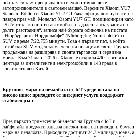
по пътя си към превръщането в един от водещите
автопроизводители в световен мащаб. Версиите Xiaomi YU7
Standard Edition и Xiaomi YU7 GT бяха официално пуснати на
пазара през май. Моделът Xiaomi YU7 GT, позициониран като
„SUV от клас спортен автомобил, създаден за пътувания на
дълги разстояния“, записа най-бързата обиколка на пистата
„Нюрбургринг Нордшлайфе“ (Nürburgring Nordschleife) за
SUV с време 7:22,755 минути. Това е първият път, в който
китайски SUV модел заема челната позиция в света. Групата
продължава да разширява и своята търговска и сервизна
мрежа. Към 31 март 2026 г. Xiaomi е открила 490 търговски
центъра за интелигентни електромобили в 143 града в
континентален Китай.
Брутният марж на печалбата от IoT уреди остава на
високо ниво; приходите от интернет услуги поддържат
стабилен ръст
През първото тримесечие бизнесът на Групата с IoT и
лайфстайл продукти запазва високи нива на приходи и брутен
марж на печалбата. Приходите достигат 24,7 милиарда юана, а