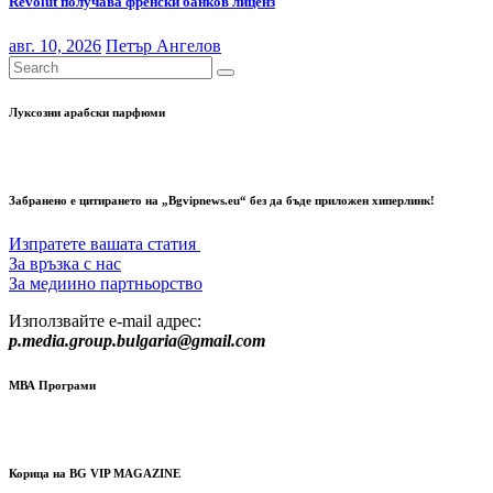
Revolut получава френски банков лиценз
авг. 10, 2026
Петър Ангелов
Луксозни арабски парфюми
Забранено е цитирането на „Bgvipnews.eu“ без да бъде приложен хиперлинк!
Изпратете вашата статия
За връзка с нас
За медиино партньорство
Използвайте e-mail адрес:
p.media.group.bulgaria@gmail.com
МВА Програми
Корица на BG VIP MAGAZINE