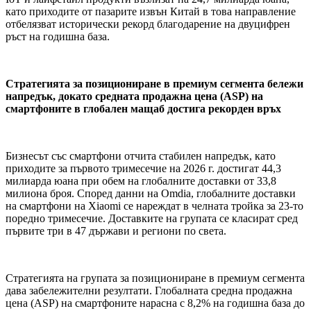
като приходите от пазарите извън Китай в това направление
отбелязват исторически рекорд благодарение на двуцифрен
ръст на годишна база.
Стратегията за позициониране в премиум сегмента бележи
напредък, докато средната продажна цена (ASP) на
смартфоните в глобален мащаб достига рекорден връх
Бизнесът със смартфони отчита стабилен напредък, като
приходите за първото тримесечие на 2026 г. достигат 44,3
милиарда юана при обем на глобалните доставки от 33,8
милиона броя. Според данни на Omdia, глобалните доставки
на смартфони на Xiaomi се нареждат в челната тройка за 23-то
поредно тримесечие. Доставките на групата се класират сред
първите три в 47 държави и региони по света.
Стратегията на групата за позициониране в премиум сегмента
дава забележителни резултати. Глобалната средна продажна
цена (ASP) на смартфоните нарасна с 8,2% на годишна база до