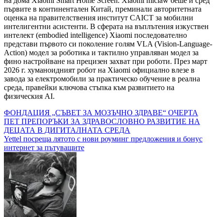
на дома Xiaomi Smart Home Screen. Xiaomi miclaw беше и сред
първите в континентален Китай, преминали авторитетната
оценка на правителствения институт CAICT за мобилни
интелигентни асистенти. В сферата на въплътения изкуствен
интелект (embodied intelligence) Xiaomi последователно
представи първото си поколение голям VLA (Vision-Language-
Action) модел за роботика и тактилно управляван модел за
фино настройване на прецизен захват при роботи. През март
2026 г. хуманоидният робот на Xiaomi официално влезе в
завода за електромобили за практическо обучение в реална
среда, правейки ключова стъпка към развитието на
физическия AI.
Навигация
ФОНДАЦИЯ „СЪВЕТ ЗА МОЗЪЧНО ЗДРАВЕ“ ОЧЕРТА
ПЕТ ПРЕПОРЪКИ ЗА ЗДРАВОСЛОВНО РАЗВИТИЕ НА
ДЕЦАТА В ДИГИТАЛНАТА СРЕДА
Yettel посреща лятото с нови роуминг предложения и бонус
интернет за пътуващите