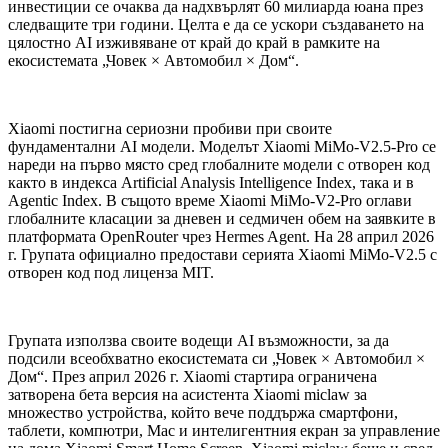
инвестиции се очаква да надхвърлят 60 милиарда юана през
следващите три години. Целта е да се ускори създаването на
цялостно AI изживяване от край до край в рамките на
екосистемата „Човек × Автомобил × Дом“.
Xiaomi постигна сериозни пробиви при своите
фундаментални AI модели. Моделът Xiaomi MiMo-V2.5-Pro се
нареди на първо място сред глобалните модели с отворен код
както в индекса Artificial Analysis Intelligence Index, така и в
Agentic Index. В същото време Xiaomi MiMo-V2-Pro оглави
глобалните класации за дневен и седмичен обем на заявките в
платформата OpenRouter чрез Hermes Agent. На 28 април 2026
г. Групата официално предостави серията Xiaomi MiMo-V2.5 с
отворен код под лиценза MIT.
Групата използва своите водещи AI възможности, за да
подсили всеобхватно екосистемата си „Човек × Автомобил ×
Дом“. През април 2026 г. Xiaomi стартира ограничена
затворена бета версия на асистента Xiaomi miclaw за
множество устройства, който вече поддържа смартфони,
таблети, компютри, Mac и интелигентния екран за управление