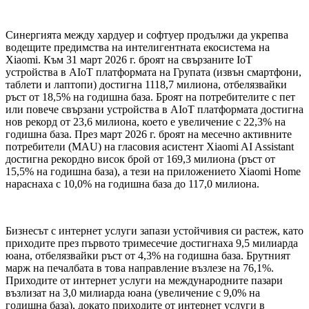
Синергията между хардуер и софтуер продължи да укрепва
водещите предимства на интелигентната екосистема на
Xiaomi. Към 31 март 2026 г. броят на свързаните IoT
устройства в AIoT платформата на Групата (извън смартфони,
таблети и лаптопи) достигна 1118,7 милиона, отбелязвайки
ръст от 18,5% на годишна база. Броят на потребителите с пет
или повече свързани устройства в AIoT платформата достигна
нов рекорд от 23,6 милиона, което е увеличение с 22,3% на
годишна база. През март 2026 г. броят на месечно активните
потребители (MAU) на гласовия асистент Xiaomi AI Assistant
достигна рекордно висок брой от 169,3 милиона (ръст от
15,5% на годишна база), а тези на приложението Xiaomi Home
нараснаха с 10,0% на годишна база до 117,0 милиона.
Бизнесът с интернет услуги запази устойчивия си растеж, като
приходите през първото тримесечие достигнаха 9,5 милиарда
юана, отбелязвайки ръст от 4,3% на годишна база. Брутният
марж на печалбата в това направление възлезе на 76,1%.
Приходите от интернет услуги на международните пазари
възлизат на 3,0 милиарда юана (увеличение с 9,0% на
годишна база), докато приходите от интернет услуги в