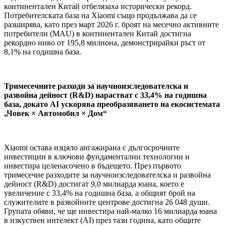
континентален Китай отбелязаха исторически рекорд.
Потребителската база на Xiaomi също продължава да се
разширява, като през март 2026 г. броят на месечно активните
потребители (MAU) в континентален Китай достигна
рекордно ниво от 195,8 милиона, демонстрирайки ръст от
8,1% на годишна база.
Тримесечните разходи за научноизследователска и
развойна дейност (R&D) нарастват с 33,4% на годишна
база, докато AI ускорява преобразяването на екосистемата
„Човек × Автомобил × Дом“
Xiaomi остава изцяло ангажирана с дългосрочните
инвестиции в ключови фундаментални технологии и
инвестира целенасочено в бъдещето. През първото
тримесечие разходите за научноизследователска и развойна
дейност (R&D) достигат 9,0 милиарда юана, което е
увеличение с 33,4% на годишна база, а общият брой на
служителите в развойните центрове достигна 26 048 души.
Групата обяви, че ще инвестира най-малко 16 милиарда юана
в изкуствен интелект (AI) през тази година, като общите