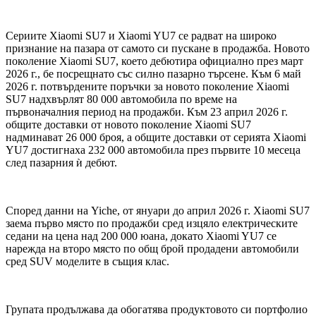
Сериите Xiaomi SU7 и Xiaomi YU7 се радват на широко
признание на пазара от самото си пускане в продажба. Новото
поколение Xiaomi SU7, което дебютира официално през март
2026 г., бе посрещнато със силно пазарно търсене. Към 6 май
2026 г. потвърдените поръчки за новото поколение Xiaomi
SU7 надхвърлят 80 000 автомобила по време на
първоначалния период на продажби. Към 23 април 2026 г.
общите доставки от новото поколение Xiaomi SU7
надминават 26 000 броя, а общите доставки от серията Xiaomi
YU7 достигнаха 232 000 автомобила през първите 10 месеца
след пазарния ѝ дебют.
Според данни на Yiche, от януари до април 2026 г. Xiaomi SU7
заема първо място по продажби сред изцяло електрическите
седани на цена над 200 000 юана, докато Xiaomi YU7 се
нарежда на второ място по общ брой продадени автомобили
сред SUV моделите в същия клас.
Групата продължава да обогатява продуктовото си портфолио