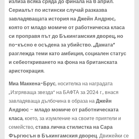
излиза всяка сряда до финала на 8 април.
Сериалът по истински случай разказва
завладяващата история на Джейн Андрюс,
която от младо момиче от работническа класа
си проправя път до Бъкингамския дворец, но
по-късно е осъдена за убийство. „Дамата“
разглежда теми като амбиция, социален статус
и себеоткриването на фона на британската
аристокрация.
Миа Маккена-Брус
, носителка на наградата
„Изгряваща звезда“ на БАФТА за 2024 г., внася
завладяваща дълбочина в образа на
Джейн
Андрюс
–
младо момиче от работническата
класа
, което, за изумление на своите приятели и
семейство,
става лична стилистка на Сара
Фъргюсън в Бъкингамския дворец
. Движейки се