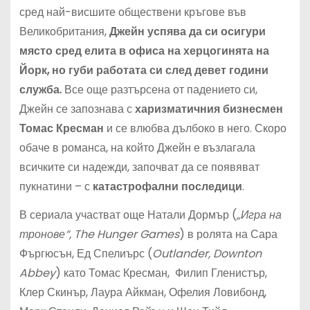
сред най-висшите обществени кръгове във
Великобритания,
Джейн успява да си осигури
място сред елита в офиса на херцогинята на
Йорк, но губи работата си след девет години
служба.
Все още разтърсена от падението си,
Джейн се запознава с
харизматичния бизнесмен
Томас Кресман
и се влюбва дълбоко в него. Скоро
обаче в романса, на който Джейн е възлагала
всичките си надежди, започват да се появяват
пукнатини – с
катастрофални последици
.
В сериала участват още Натали Дормър (
„Игра на
тронове“, The Hunger Games
) в ролята на Сара
Фъргюсън, Ед Спелиърс (
Outlander, Downton
Abbey
) като Томас Кресман, Филип Гленистър,
Клер Скинър, Лаура Айкман, Офелия Ловибонд,