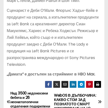
Марк Стенли, Даниел Райън и Шон Тийл.
Сценарист е Деби О’Мали. Флорънс Хадън-Кейв е
продуцент на сериала, а изпълнителни продуценти
за Left Bank са креативният директор Сиан
Макуилямс, Хариес и Ребека Ходжсън. Режисьор е
Лий Хейвън, който също е и изпълнителен
продуцент заедно с Деби О’Мали. The Lady е
продукция на Left Bank Pictures и се
разпространява международно от Sony Pictures
Television.
„Дамата“ е достъпен за стрийминг в HBO Max.
Над 3500 недоносени
Н
WebOS В ДЪЛБОЧИНА:
бебета и 26
КАКВО СТОИ ЗАД
неонатологични
а
ПОЗНАТОТО СМАРТ
отделения подкрепени