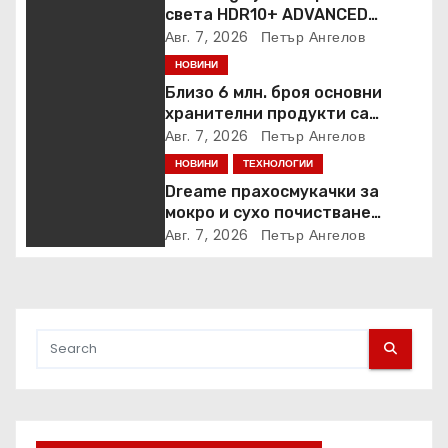
света HDR10+ ADVANCED
стрийминг услуга в Prime
Авг. 7, 2026
Петър Ангелов
Video
НОВИНИ
Близо 6 млн. броя основни
хранителни продукти са
закупени от „Кошница с
Авг. 7, 2026
Петър Ангелов
грижа“ в Kaufland от старта на
НОВИНИ
ТЕХНОЛОГИИ
кампанията
Dreame прахосмукачки за
мокро и сухо почистване
надхвърлиха 2 000 патентни
Авг. 7, 2026
Петър Ангелов
заявки в световен мащаб