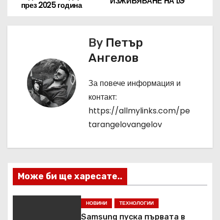
ИЗЖИВЯВАНЕ НА LG
през 2025 година
в
и
By
Петър
г
Ангелов
а
За повече информация и
ц
контакт:
https://allmylinks.com/pe
и
tarangelovangelov
я
Може би ще харесате..
НОВИНИ
ТЕХНОЛОГИИ
Samsung пуска първата в