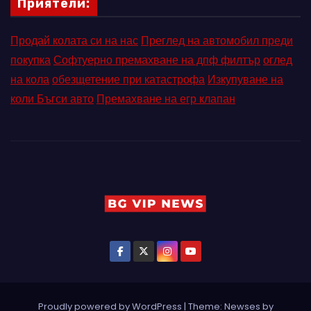
Приятели:
Продай колата си на нас
Преглед на автомобил преди
покупка
Софтуерно премахване на дпф филтър
оглед
на кола
обезщетение при катастрофа
Изкупуване на
коли Бъгси авто
Премахване на егр клапан
Proudly powered by WordPress
|
Theme: Newses by