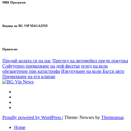
МВА Програми
Корица на BG VIP MAGAZINE
Приятели:
Продай колата си на нас
Преглед на автомобил преди покупка
Софтуерно премахване на дпф филтър
оглед на кола
обезщетение при катастрофа
Изкупуване на коли Бъгси авто
Премахване на егр клапан
Proudly powered by WordPress
|
Theme: Newses by
Themeansar
.
Home