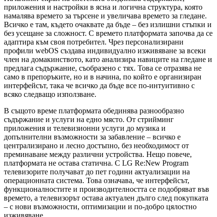
приложения и настройки в ясна и логична структура, която
намалява времето за търсене и увеличава времето за гледане.
Всичко е там, където очаквате да бъде – без излишни стъпки и
без усещане за сложност. С времето платформата започва да се
адаптира към своя потребител. Чрез персонализирани
профили webOS създава индивидуално изживяване за всеки
член на домакинството, като анализира навиците на гледане и
предлага съдържание, съобразено с тях. Това се отразява не
само в препоръките, но и в начина, по който е организиран
интерфейсът, така че всичко да бъде все по-интуитивно с
всяко следващо използване.
В същото време платформата обединява разнообразно
съдържание и услуги на едно място. От стрийминг
приложения и телевизионни услуги до музика и
допълнителни възможности за забавление – всичко е
централизирано и лесно достъпно, без необходимост от
преминаване между различни устройства. Нещо повече,
платформата не остава статична. С LG Re:New Program
телевизорите получават до пет години актуализации на
операционната система. Това означава, че интерфейсът,
функционалностите и производителността се подобряват във
времето, а телевизорът остава актуален дълго след покупката
– с нови възможности, оптимизации и по-добро цялостно
изживяване.