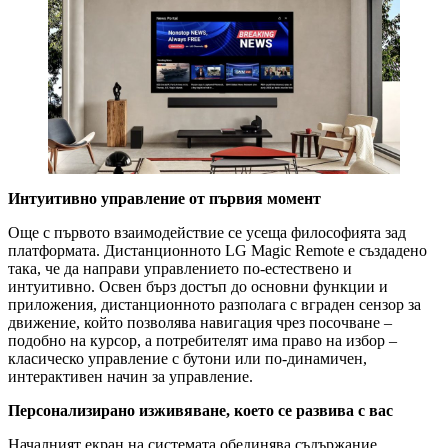
Интуитивно управление от първия момент
Още с първото взаимодействие се усеща философията зад
платформата. Дистанционното LG Magic Remote е създадено
така, че да направи управлението по-естествено и
интуитивно. Освен бърз достъп до основни функции и
приложения, дистанционното разполага с вграден сензор за
движение, който позволява навигация чрез посочване –
подобно на курсор, а потребителят има право на избор –
класическо управление с бутони или по-динамичен,
интерактивен начин за управление.
Персонализирано изживяване, което се развива с вас
Началният екран на системата обединява съдържание,