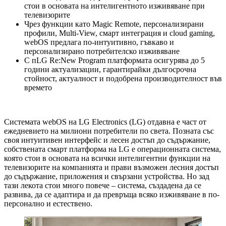
стои в основата на интелигентното изживяване при
телевизорите
Чрез функции като Magic Remote, персонализирани
профили, Multi-View, смарт интеграция и cloud gaming,
webOS предлага по-интуитивно, гъвкаво и
персонализирано потребителско изживяване
С пLG Re:New Program платформата осигурява до 5
години актуализации, гарантирайки дългосрочна
стойност, актуалност и подобрена производителност във
времето
Системата webOS на LG Еlectronics (LG) отдавна е част от
ежедневието на милиони потребители по света. Позната със
своя интуитивен интерфейс и лесен достъп до съдържание,
собствената смарт платформа на LG е операционната система,
която стои в основата на всички интелигентни функции на
телевизорите на компанията и прави възможен лесния достъп
до съдържание, приложения и свързани устройства. Но зад
тази лекота стои много повече – система, създадена да се
развива, да се адаптира и да превръща всяко изживяване в по-
персонално и естествено.