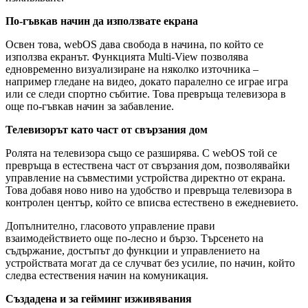
По-гъвкав начин да използвате екрана
Освен това, webOS дава свобода в начина, по който се
използва екранът. Функцията Multi-View позволява
едновременно визуализиране на няколко източника –
например гледане на видео, докато паралелно се играе игра
или се следи спортно събитие. Това превръща телевизора в
още по-гъвкав начин за забавление.
Телевизорът като част от свързания дом
Ролята на телевизора също се разширява. С webOS той се
превръща в естествена част от свързания дом, позволявайки
управление на съвместими устройства директно от екрана.
Това добавя ново ниво на удобство и превръща телевизора в
контролен център, който се вписва естествено в ежедневието.
Допълнително, гласовото управление прави
взаимодействието още по-лесно и бързо. Търсенето на
съдържание, достъпът до функции и управлението на
устройствата могат да се случват без усилие, по начин, който
следва естествения начин на комуникация.
Създадена и за гейминг изживявания