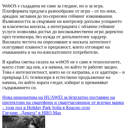
WebOS е създадена не само за гледане, но и за игра.
Платформата предлага разнообразие от игри – от по-леки,
аркадни заглавия до по-сериозни гейминг изживявания.
Възможността за свързване на контролер допълва усещането
за класическа конзола, а интеграцията с облачни гейминг
услуги позволява достъп до висококачествени игри директно
през телевизора, без нужда от допълнителен хардуер.
Високата честота на опресняване и ниската латентност
осигуряват плавност и прецизност, които отговарят на
очакванията и на по-взискателните потребители.
В крайна сметка силата на webOS не е само в технологиите,
които стоят зад нея, а в начина, по който те работят заедно.
Това е интелигентност, която не се натрапва, а се адаптира – и
превръща LG телевизора в естествено продължение на
начина, по който хората гледат, избират и преживяват
съдържанието си.
Навигация
Нова инициатива на HUAWEI за безплатно поставяне на
протектори на смартфони и смартчасовници от всички марки
– този път в Holiday Park Sofia в Красно село
Гледаме „Дамата“ в HBO Max