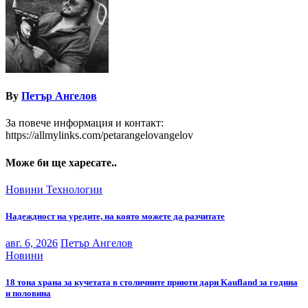
By
Петър Ангелов
За повече информация и контакт:
https://allmylinks.com/petarangelovangelov
Може би ще харесате..
Новини
Технологии
Надеждност на уредите, на която можете да разчитате
авг. 6, 2026
Петър Ангелов
Новини
18 тона храна за кучетата в столичните приюти дари Kaufland за година
и половина