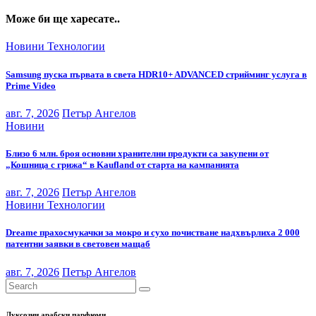
Може би ще харесате..
Новини
Технологии
Samsung пуска първата в света HDR10+ ADVANCED стрийминг услуга в
Prime Video
авг. 7, 2026
Петър Ангелов
Новини
Близо 6 млн. броя основни хранителни продукти са закупени от
„Кошница с грижа“ в Kaufland от старта на кампанията
авг. 7, 2026
Петър Ангелов
Новини
Технологии
Dreame прахосмукачки за мокро и сухо почистване надхвърлиха 2 000
патентни заявки в световен мащаб
авг. 7, 2026
Петър Ангелов
Луксозни арабски парфюми