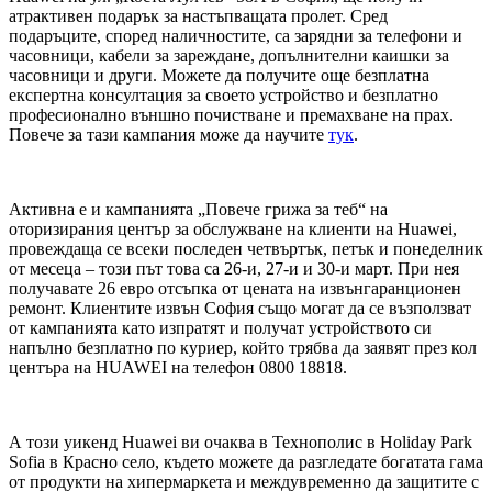
атрактивен подарък за настъпващата пролет. Сред
подаръците, според наличностите, са зарядни за телефони и
часовници, кабели за зареждане, допълнителни каишки за
часовници и други. Можете да получите още безплатна
експертна консултация за своето устройство и безплатно
професионално външно почистване и премахване на прах.
Повече за тази кампания може да научите
тук
.
Активна е и кампанията „Повече грижа за теб“ на
оторизирания център за обслужване на клиенти на Huawei,
провеждаща се всеки последен четвъртък, петък и понеделник
от месеца – този път това са 26-и, 27-и и 30-и март. При нея
получавате 26 евро отсъпка от цената на извънгаранционен
ремонт. Клиентите извън София също могат да се възползват
от кампанията като изпратят и получат устройството си
напълно безплатно по куриер, който трябва да заявят през кол
центъра на HUAWEI на телефон 0800 18818.
А този уикенд Huawei ви очаква в Технополис в Holiday Park
Sofia в Красно село, където можете да разгледате богатата гама
от продукти на хипермаркета и междувременно да защитите с