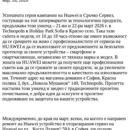
мар. 18, 2026
Успешната серия кампании на Huawei и Сръчко Сервиз,
гостуващи на топ хипермаркети за технологични продукти,
продължава този уикенд – 21-ви и 22-ри март 2026 г. в
Technopolis в Holiday Park Sofia в Красно село. Така тази
събота и неделя, от 10 до 18 часа отново ще имате възможност
да се срещнете на живо с професионалистите от сервиза на
HUAWEI и да се възползвате от предложението за безплатен
протектор за своите устройства – смартфони и
смартчасовници, независимо от тяхнаха марка и модел. В
зоната на HUAWEI можете да получите още професионални
съвети как да се грижите за своите продукти, за да увеличите
максимално продължителността и качеството на използването
им. Точният адрес на магазина-домакин е София, Красна
поляна 3, бул. „Никола Мушанов“ 149, Technopolis. Пролетта
настъпва този уикенд и заедно с традиционните пролетни
почиствания, е добра идея да осигуите и пролетно
подновяване на защитата на вашите устройства.
Междувременно, до края на март, всеки, на когото е направен
ремонт на Huawei устройство в оторизирания сервиз на
Huawei на ул. „Коста Лулчев“ 58А в София, ще получи