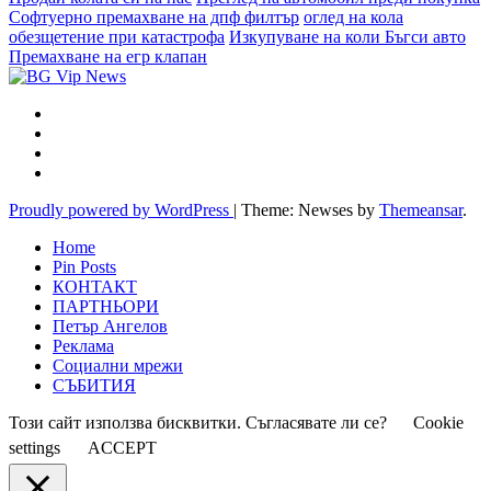
Софтуерно премахване на дпф филтър
оглед на кола
обезщетение при катастрофа
Изкупуване на коли Бъгси авто
Премахване на егр клапан
Proudly powered by WordPress
|
Theme: Newses by
Themeansar
.
Home
Pin Posts
КОНТАКТ
ПАРТНЬОРИ
Петър Ангелов
Реклама
Социални мрежи
СЪБИТИЯ
Този сайт използва бисквитки. Съгласявате ли се?
Cookie
settings
ACCEPT