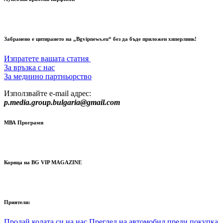
Забранено е цитирането на „Bgvipnews.eu“ без да бъде приложен хиперлинк!
Изпратете вашата статия
За връзка с нас
За медиино партньорство
Използвайте e-mail адрес:
p.media.group.bulgaria@gmail.com
МВА Програми
Корица на BG VIP MAGAZINE
Приятели:
Продай колата си на нас
Преглед на автомобил преди покупка