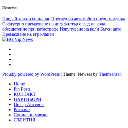
Приятели:
Продай колата си на нас
Преглед на автомобил преди покупка
Софтуерно премахване на дпф филтър
оглед на кола
обезщетение при катастрофа
Изкупуване на коли Бъгси авто
Премахване на егр клапан
Proudly powered by WordPress
|
Theme: Newses by
Themeansar
.
Home
Pin Posts
КОНТАКТ
ПАРТНЬОРИ
Петър Ангелов
Реклама
Социални мрежи
СЪБИТИЯ