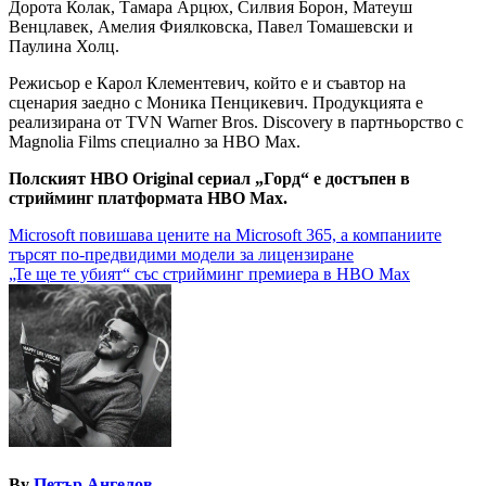
Дорота Колак, Тамара Арцюх, Силвия Борон, Матеуш
Венцлавек, Амелия Фиялковска, Павел Томашевски и
Паулина Холц.
Режисьор е Карол Клементевич, който е и съавтор на
сценария заедно с Моника Пенцикевич. Продукцията е
реализирана от TVN Warner Bros. Discovery в партньорство с
Magnolia Films специално за HBO Max.
Полският HBO Original сериал „Горд“ е достъпен в
стрийминг платформата HBO Max.
Навигация
Microsoft повишава цените на Microsoft 365, а компаниите
търсят по-предвидими модели за лицензиране
„Те ще те убият“ със стрийминг премиера в HBO Max
By
Петър Ангелов