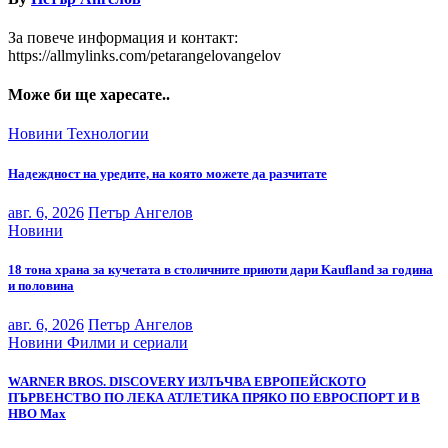
За повече информация и контакт:
https://allmylinks.com/petarangelovangelov
Може би ще харесате..
Новини
Технологии
Надеждност на уредите, на която можете да разчитате
авг. 6, 2026
Петър Ангелов
Новини
18 тона храна за кучетата в столичните приюти дари Kaufland за година
и половина
авг. 6, 2026
Петър Ангелов
Новини
Филми и сериали
WARNER BROS. DISCOVERY ИЗЛЪЧВА ЕВРОПЕЙСКОТО
ПЪРВЕНСТВО ПО ЛЕКА АТЛЕТИКА ПРЯКО ПО ЕВРОСПОРТ И В
НВО Мах