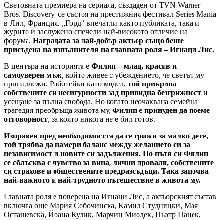
Световната премиера на сериала, създаден от TVN Warner
Bros. Discovery, се състоя на престижния фестивал Series Mania
в Лил, Франция. „Горд“ впечатли както публиката, така и
журито и заслужено спечели най-високото отличие на
форума.
Наградата за най-добър актьор също беше
присъдена на изпълнителя на главната роля – Игнаци Лис.
В центъра на историята е
Филип – млад, красив и
самоуверен мъж
, който живее с убеждението, че светът му
принадлежи. Работейки като модел,
той прикрива
собствените си несигурности зад привидна безгрижност
и
усещане за пълна свобода. Но когато неочаквана семейна
трагедия преобръща живота му,
Филип е принуден да поеме
отговорност
, за която никога не е бил готов.
Изправен пред необходимостта да се грижи за малко дете,
той трябва да намери баланс между желанието си за
независимост и новите си задължения. По пътя си Филип
се сблъсква с чувство за вина, лични провали, собствените
си страхове и обществените предразсъдъци. Така започва
най-важното и най-трудното пътешествие в живота му.
Главната роля е поверена на Игнаци Лис, а актьорският състав
включва още Мария Собочинска, Камил Студницки, Мая
Осташевска, Йоана Кулик, Марчин Миодек, Пьотр Пацек,