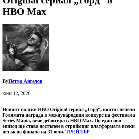
Original сериал „Горд“ в
HBO Max
By
Петър Ангелов
юни 12, 2026
Новият полски HBO Original сериал „Горд“, който спечели
Голямата награда в международния конкурс на фестивала
Series Mania, вече дебютира в HBO Max. По един нов
епизод ще става достъпен в стрийминг платформата всеки
петък до финала на 31 юли.
ТРЕЙЛЪР