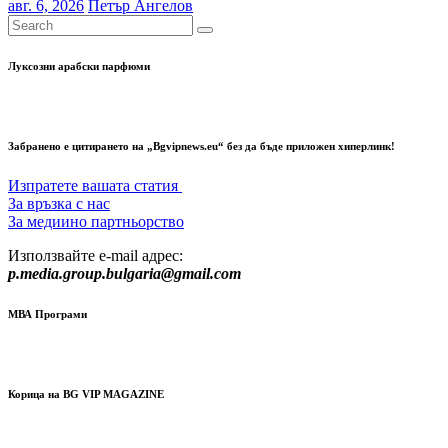
авг. 6, 2026
Петър Ангелов
Луксозни арабски парфюми
Забранено е цитирането на „Bgvipnews.eu“ без да бъде приложен хиперлинк!
Изпратете вашата статия
За връзка с нас
За медиино партньорство
Използвайте e-mail адрес:
p.media.group.bulgaria@gmail.com
МВА Програми
Корица на BG VIP MAGAZINE