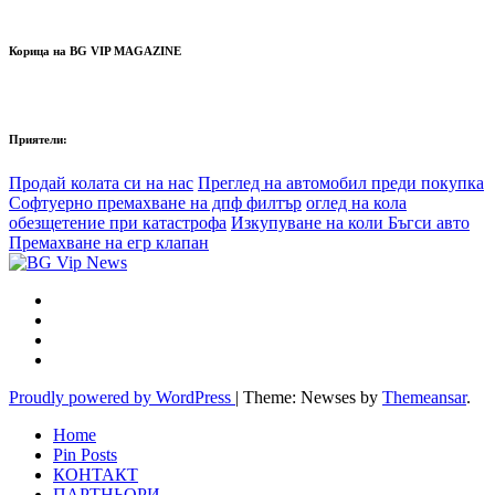
Корица на BG VIP MAGAZINE
Приятели:
Продай колата си на нас
Преглед на автомобил преди покупка
Софтуерно премахване на дпф филтър
оглед на кола
обезщетение при катастрофа
Изкупуване на коли Бъгси авто
Премахване на егр клапан
Proudly powered by WordPress
|
Theme: Newses by
Themeansar
.
Home
Pin Posts
КОНТАКТ
ПАРТНЬОРИ