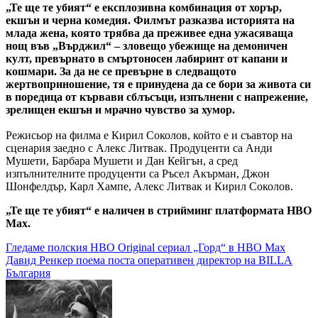
„Те ще те убият“ е експлозивна комбинация от хорър,
екшън и черна комедия. Филмът разказва историята на
млада жена, която трябва да преживее една ужасяваща
нощ във „Върджил“ – зловещо убежище на демоничен
култ, превърнато в смъртоносен лабиринт от капани и
кошмари. За да не се превърне в следващото
жертвоприношение, тя е принудена да се бори за живота си
в поредица от кървави сблъсъци, изпълнени с напрежение,
зрелищен екшън и мрачно чувство за хумор.
Режисьор на филма е Кирил Соколов, който е и съавтор на
сценария заедно с Алекс Литвак. Продуценти са Анди
Мушети, Барбара Мушети и Дан Кейгън, а сред
изпълнителните продуценти са Ръсел Акърман, Джон
Шонфелдър, Карл Хампе, Алекс Литвак и Кирил Соколов.
„Те ще те убият“ е наличен в стрийминг платформата HBO
Max.
Навигация
Гледаме полския HBO Original сериал „Горд“ в HBO Max
Давид Ренкер поема поста оперативен директор на BILLA
България