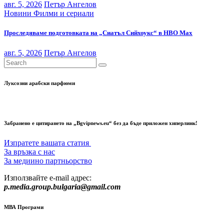
авг. 5, 2026
Петър Ангелов
Новини
Филми и сериали
Проследяваме подготовката на „Сиатъл Сийхоукс“ в HBO Max
авг. 5, 2026
Петър Ангелов
Луксозни арабски парфюми
Забранено е цитирането на „Bgvipnews.eu“ без да бъде приложен хиперлинк!
Изпратете вашата статия
За връзка с нас
За медиино партньорство
Използвайте e-mail адрес:
p.media.group.bulgaria@gmail.com
МВА Програми