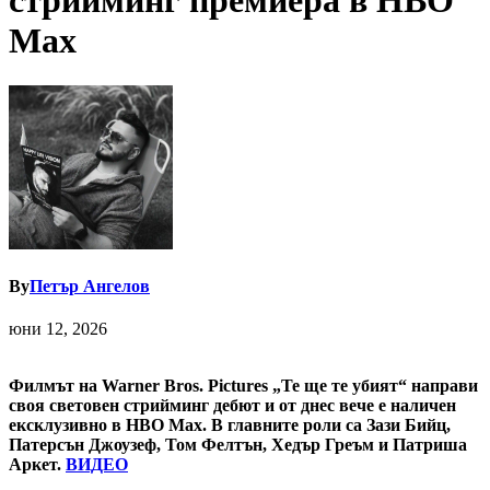
стрийминг премиера в HBO
Max
By
Петър Ангелов
юни 12, 2026
Филмът на Warner Bros. Pictures „Те ще те убият“ направи
своя световен стрийминг дебют и от днес вече е наличен
ексклузивно в HBO Max. В главните роли са Зази Бийц,
Патерсън Джоузеф, Том Фелтън, Хедър Греъм и Патриша
Аркет.
ВИДЕО