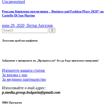
Uncategorized
Роксана Кирилова връчи приза „ Business and Fashion Place 2020“ на
Castello Di San Marino
юни 29, 2020
Петър Ангелов
Луксозни арабски парфюми
Забранено е цитирането на „Bgvipnews.eu“ без да бъде приложен хиперлинк!
Изпратете вашата статия
За връзка с нас
За медиино партньорство
Използвайте e-mail адрес:
p.media.group.bulgaria@gmail.com
МВА Програми