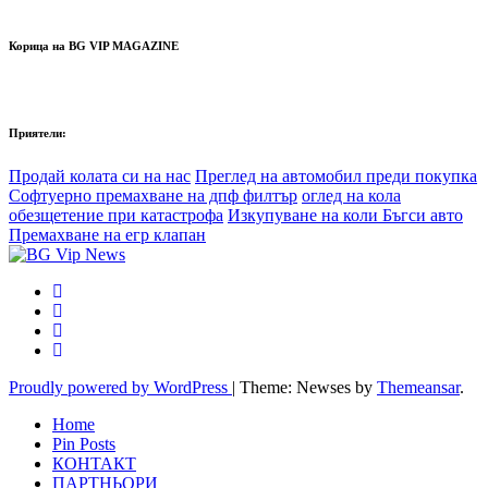
Корица на BG VIP MAGAZINE
Приятели:
Продай колата си на нас
Преглед на автомобил преди покупка
Софтуерно премахване на дпф филтър
оглед на кола
обезщетение при катастрофа
Изкупуване на коли Бъгси авто
Премахване на егр клапан
Proudly powered by WordPress
|
Theme: Newses by
Themeansar
.
Home
Pin Posts
КОНТАКТ
ПАРТНЬОРИ