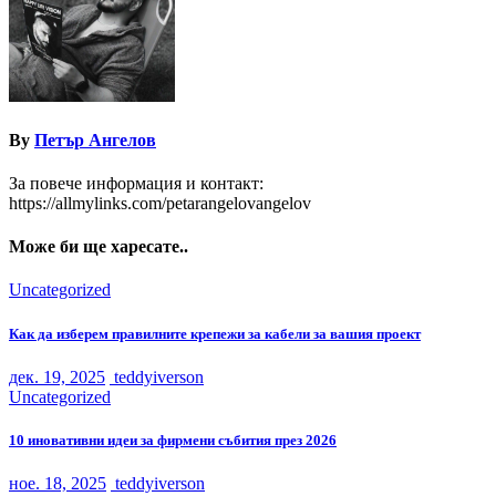
By
Петър Ангелов
За повече информация и контакт:
https://allmylinks.com/petarangelovangelov
Може би ще харесате..
Uncategorized
Как да изберем правилните крепежи за кабели за вашия проект
дек. 19, 2025
teddyiverson
Uncategorized
10 иновативни идеи за фирмени събития през 2026
ное. 18, 2025
teddyiverson