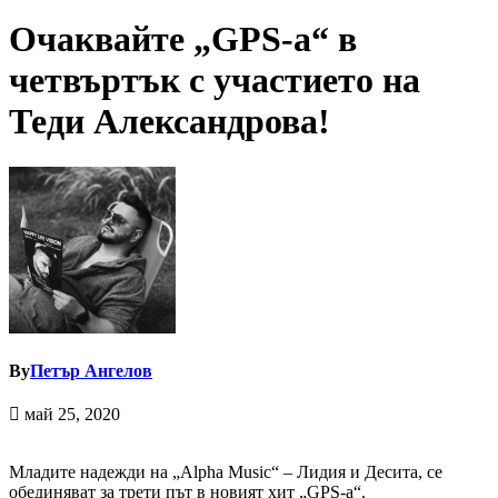
Очаквайте „GPS-a“ в
четвъртък с участието на
Теди Александрова!
By
Петър Ангелов
май 25, 2020
Младите надежди на „Alpha Music“ – Лидия и Десита, се
обединяват за трети път в новият хит „GPS-a“.