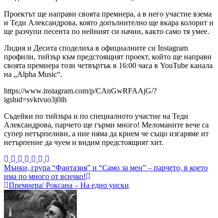
Проектът ще направи своята премиера, а в него участие взема
и Теди Александрова, която допълнително ще вкара колорит и
ще разчупи песента по нейният си начин, както само тя умее.
Лидия и Десита споделиха в официалните си Instagram
профили, тийзър към предстоящият проект, който ще направи
своята премиера този четвъртък в 16:00 часа в YouTube канала
на „Alpha Music“.
https://www.instagram.com/p/CAnGwRFAAjG/?
igshid=svktvuo3j0ih
Съдейки по тийзъра и по специалното участие на Теди
Александрова, парчето ще гърми много! Меломаните вече са
супер нетърпеливи, а ние няма да крием че също изгаряме ит
нетърпение да чуем и видим предстоящият хит.
Навигация
Мънки, група “Фантазия” и “Само за мен” – парчето, в което
има по много от всичко!
Премиера/ Роксана – На едно уиски