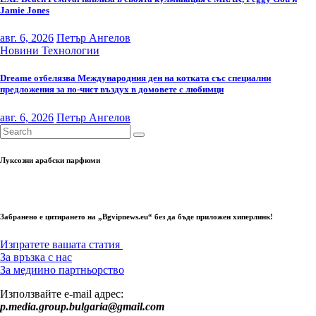
Jamie Jones
авг. 6, 2026
Петър Ангелов
Новини
Технологии
Dreame отбелязва Международния ден на котката със специални
предложения за по-чист въздух в домовете с любимци
авг. 6, 2026
Петър Ангелов
Луксозни арабски парфюми
Забранено е цитирането на „Bgvipnews.eu“ без да бъде приложен хиперлинк!
Изпратете вашата статия
За връзка с нас
За медиино партньорство
Използвайте e-mail адрес:
p.media.group.bulgaria@gmail.com