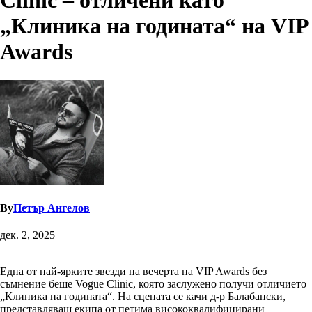
Clinic – отличени като
„Клиника на годината“ на VIP
Awards
By
Петър Ангелов
дек. 2, 2025
Една от най-ярките звезди на вечерта на VIP Awards без
съмнение беше Vogue Clinic, която заслужено получи отличието
„Клиника на годината“. На сцената се качи д-р Балабански,
представляващ екипа от петима висококвалифицирани