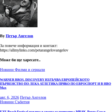
By
Петър Ангелов
За повече информация и контакт:
https://allmylinks.com/petarangelovangelov
Може би ще харесате..
Новини
Филми и сериали
WARNER BROS. DISCOVERY ИЗЛЪЧВА ЕВРОПЕЙСКОТО
ПЪРВЕНСТВО ПО ЛЕКА АТЛЕТИКА ПРЯКО ПО ЕВРОСПОРТ И В НВО
Мах
авг. 6, 2026
Петър Ангелов
Новини
Събития
EXE Beach Festival навлиза в своята кулминация с MRAK, Peggy Gou и