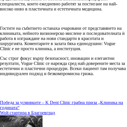
специалисти, които ежедневно работят за постигане на най-
високо ниво в пластичната и естетичната медицина.
Гостите на събитието останаха очаровани от представянето на
клиниката, нейното визионерско мислене и последователната ѝ
работа в изграждане на нови стандарти в красотата и
хирургията. Коментарите в залата бяха единодушни: Vogue
Clinic е не просто клиника, а институция.
Със строг фокус върху безопасност, иновации и елегантни
резултати, Vogue Clinic се нарежда сред най-доверените места за
естетични и пластични процедури. Всеки пациент там получава
индивидуален подход и безкомпромисна грижа.
Навигация
Победа за усмивките – K Dent Clinic грабна приза „Клиника на
годината“
Wolt стартира в Благоевград