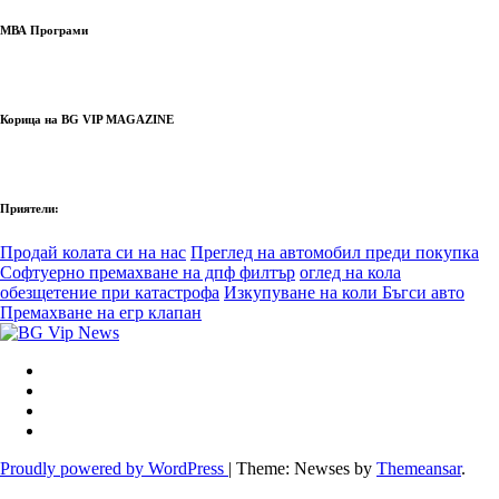
МВА Програми
Корица на BG VIP MAGAZINE
Приятели:
Продай колата си на нас
Преглед на автомобил преди покупка
Софтуерно премахване на дпф филтър
оглед на кола
обезщетение при катастрофа
Изкупуване на коли Бъгси авто
Премахване на егр клапан
Proudly powered by WordPress
|
Theme: Newses by
Themeansar
.