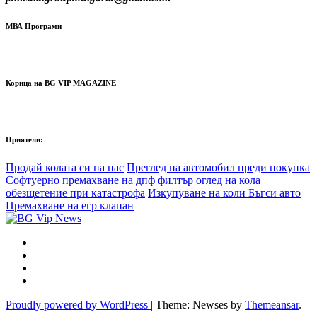
МВА Програми
Корица на BG VIP MAGAZINE
Приятели:
Продай колата си на нас
Преглед на автомобил преди покупка
Софтуерно премахване на дпф филтър
оглед на кола
обезщетение при катастрофа
Изкупуване на коли Бъгси авто
Премахване на егр клапан
Proudly powered by WordPress
|
Theme: Newses by
Themeansar
.