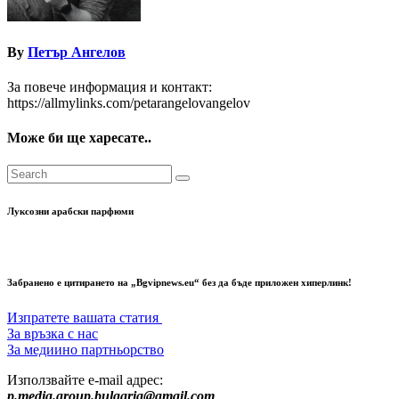
By
Петър Ангелов
За повече информация и контакт:
https://allmylinks.com/petarangelovangelov
Може би ще харесате..
Луксозни арабски парфюми
Забранено е цитирането на „Bgvipnews.eu“ без да бъде приложен хиперлинк!
Изпратете вашата статия
За връзка с нас
За медиино партньорство
Използвайте e-mail адрес:
p.media.group.bulgaria@gmail.com