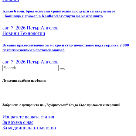
Близо 6 млн. броя основни хранителни продукти са закупени от
„Кошница с грижа“ в Kaufland от старта на кампанията
авг. 7, 2026
Петър Ангелов
Новини
Технологии
Dreame прахосмукачки за мокро и сухо почистване надхвърлиха 2 000
патентни заявки в световен мащаб
авг. 7, 2026
Петър Ангелов
Луксозни арабски парфюми
Забранено е цитирането на „Bgvipnews.eu“ без да бъде приложен хиперлинк!
Изпратете вашата статия
За връзка с нас
За медиино партньорство