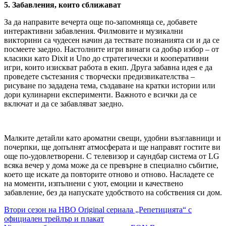
5. Забавления, които сближават
За да направите вечерта още по-запомняща се, добавете
интерактивни забавления. Филмовите и музикални
викторини са чудесен начин да тествате познанията си и да се
посмеете заедно. Настолните игри винаги са добър избор – от
класики като Dixit и Uno до стратегически и кооперативни
игри, които изискват работа в екип. Друга забавна идея е да
проведете състезания с творчески предизвикателства –
рисуване по зададена тема, създаване на кратки истории или
дори кулинарни експерименти. Важното е всички да се
включат и да се забавляват заедно.
Малките детайли като ароматни свещи, удобни възглавници и
почерпки, ще допълнят атмосферата и ще направят гостите ви
още по-удовлетворени. С телевизор и саундбар система от LG
всяка вечер у дома може да се превърне в специално събитие,
което ще искате да повторите отново и отново. Насладете се
на моменти, изпълнени с уют, емоции и качествено
забавление, без да напускате удобството на собствения си дом.
Навигация
Втори сезон на HBO Original сериала „Репетицията“ с
официален трейлър и плакат