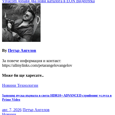
Vivacom добавя два нови каталога в EON Видеотека
By
Петър Ангелов
За повече информация и контакт:
https://allmylinks.com/petarangelovangelov
Може би ще харесате..
Новини
Технологии
Samsung пуска първата в света HDR10+ ADVANCED стрийминг услуга в
Prime Video
авг. 7, 2026
Петър Ангелов
Новини