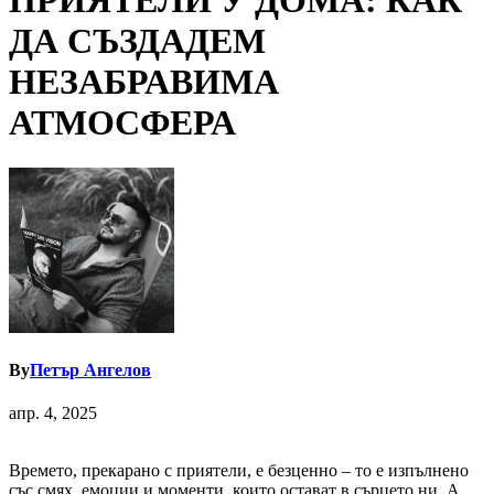
ПРИЯТЕЛИ У ДОМА: КАК
ДА СЪЗДАДЕМ
НЕЗАБРАВИМА
АТМОСФЕРА
By
Петър Ангелов
апр. 4, 2025
Времето, прекарано с приятели, е безценно – то е изпълнено
със смях, емоции и моменти, които остават в сърцето ни. А