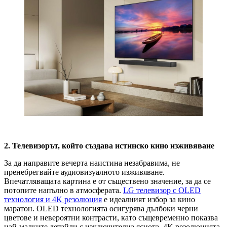
2. Телевизорът, който създава истинско кино изживяване
За да направите вечерта наистина незабравима, не
пренебрегвайте аудиовизуалното изживяване.
Впечатляващата картина е от съществено значение, за да се
потопите напълно в атмосферата.
LG телевизор с OLED
технология и 4K резолюция
е идеалният избор за кино
маратон. OLED технологията осигурява дълбоки черни
цветове и невероятни контрасти, като същевременно показва
най-малките детайли с изключителна яснота. 4K резолюцията