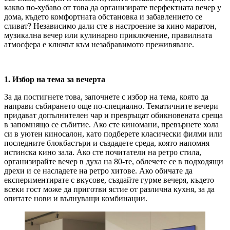
какво по-хубаво от това да организирате перфектната вечер у
дома, където комфортната обстановка и забавлението се
сливат? Независимо дали сте в настроение за кино маратон,
музикална вечер или кулинарно приключение, правилната
атмосфера е ключът към незабравимото преживяване.
1. Избор на тема за вечерта
За да постигнете това, започнете с избор на тема, която да
направи събирането още по-специално. Тематичните вечери
придават допълнителен чар и превръщат обикновената среща
в запомнящо се събитие. Ако сте киномани, превърнете хола
си в уютен киносалон, като подберете класически филми или
последните блокбастъри и създадете среда, която напомня
истинска кино зала. Ако сте почитатели на ретро стила,
организирайте вечер в духа на 80-те, облечете се в подходящи
дрехи и се насладете на ретро хитове. Ако обичате да
експериментирате с вкусове, създайте гурме вечеря, където
всеки гост може да приготви ястие от различна кухня, за да
опитате нови и вълнуващи комбинации.