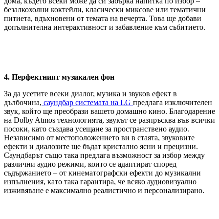
дома, където всеки може да си забърка напитка по избор –
безалкохолни коктейли, класически миксове или тематични
питиета, вдъхновени от темата на вечерта. Това ще добави
допълнителна интерактивност и забавление към събитието.
4. Перфектният музикален фон
За да усетите всеки диалог, музика и звуков ефект в
дълбочина,
саундбар системата на LG
предлага изключителен
звук, който ще преобрази вашето домашно кино. Благодарение
на Dolby Atmos технологията, звукът се разпръсква във всички
посоки, като създава усещане за пространствено аудио.
Независимо от местоположението ви в стаята, звуковите
ефекти и диалозите ще бъдат кристално ясни и прецизни.
Саундбарът също така предлага възможност за избор между
различни аудио режими, които се адаптират според
съдържанието – от кинематографски ефекти до музикални
изпълнения, като така гарантира, че всяко аудиовизуално
изживяване е максимално реалистично и персонализирано.