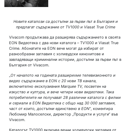
Новите каталози са достъпни за първи път в България и
предлагат съдържание от TV1000 и Viasat True Crime
Vivacom продължава да разширява съдържанието в своята
EON Видеотека с два нови каталога – TV1000 и Viasat True
Crime. Абонатите на EON вече могат да избират от
разнообразни заглавия с холивудски кинохитове и
завладяващи криминални истории, достъпни за първи път в
България от Vivacom.
„
От началото на годината разширихме телевизионното и
видео съдържание в EON с 20 нови ТВ канала,
включително ексклузивния Marquee TV, посветен на
изкуство и култура, и вече четири нови видеотеки. Така
потребителите ни получават 28 различни каталога с филми
и сериали в EON Видеотека с общо над 30 000 заглавия,
част от които, достъпни единствено в EON
“, коментира
Любомир Малоселски, директор „Продукти и услуги“ във
Vivacom.
Каталогът TV1000 включва вечни холивудски заглавия от