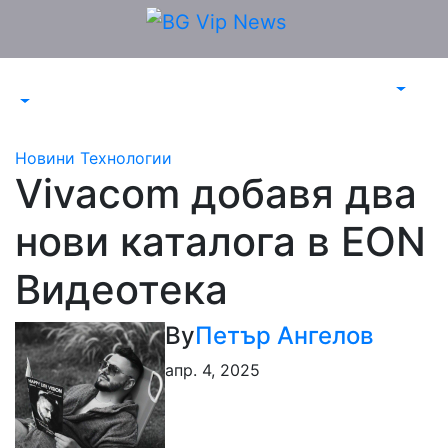
Skip
to
content
Новини
Технологии
Vivacom добавя два
нови каталога в EON
Видеотека
By
Петър Ангелов
апр. 4, 2025