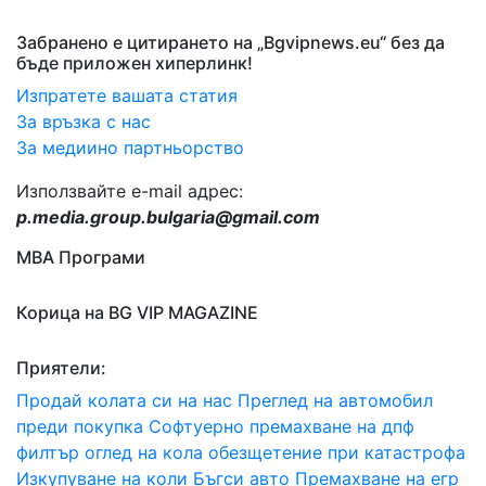
Забранено е цитирането на „Bgvipnews.eu“ без да
бъде приложен хиперлинк!
Изпратете вашата статия
За връзка с нас
За медиино партньорство
Използвайте e-mail адрес:
p.media.group.bulgaria@gmail.com
МВА Програми
Корица на BG VIP MAGAZINE
Приятели:
Продай колата си на нас
Преглед на автомобил
преди покупка
Софтуерно премахване на дпф
филтър
оглед на кола
обезщетение при катастрофа
Изкупуване на коли Бъгси авто
Премахване на егр