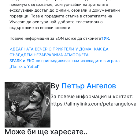
премиум съдържание, осигурявайки на зрителите
ексклузивен достъп до филми, сериали и документални
поредици. Това е поредната стъпка в стратегията на
Vivacom да осигури най-доброто телевизионно
съдържание за всички клиенти.
Повече информация за EON може да откриете
ТУК
.
Навигация
ИДЕАЛНАТА ВЕЧЕР С ПРИЯТЕЛИ У ДОМА: КАК ДА
СЪЗДАДЕМ НЕЗАБРАВИМА АТМОСФЕРА
SPARK и EKO се присъединяват към изненадите в играта
„Петък с Yettel“
By
Петър Ангелов
За повече информация и контакт:
https://allmylinks.com/petarangelov
Може би ще харесате..