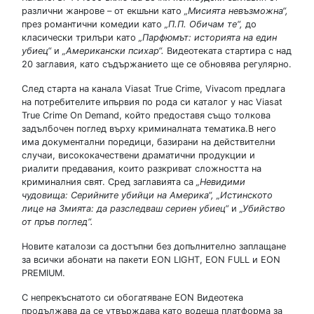
различни жанрове – от екшъни като
„Мисията невъзможна“,
през романтични комедии като
„П.П. Обичам те“,
до
класически трилъри като
„Парфюмът: историята на един
убиец“
и
„Американски психар“.
Видеотеката стартира с над
20 заглавия, като съдържанието ще се обновява регулярно.
След старта на канала Viasat True Crime, Vivacom предлага
на потребителите ипървия по рода си каталог у нас Viasat
True Crime On Demand, който предоставя също толкова
задълбочен поглед върху криминалната тематика.В него
има документални поредици, базирани на действителни
случаи, висококачествени драматични продукции и
риалити предавания, които разкриват сложността на
криминалния свят. Сред заглавията са
„Невидими
чудовища: Серийните убийци на Америка“,
„Истинското
лице на Змията: да разследваш сериен убиец“
и
„Убийство
от пръв поглед“.
Новите каталози са достъпни без допълнително заплащане
за всички абонати на пакети EON LIGHT, EON FULL и EON
PREMIUM.
С непрекъснатото си обогатяване EON Видеотека
продължава да се утвърждава като водеща платформа за