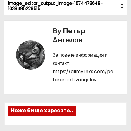
image_editor_output_image-1074478649-
Н
1639495228515
а
в
By
Петър
Ангелов
и
г
За повече информация и
контакт:
а
https://allmylinks.com/pe
ц
tarangelovangelov
и
я
Може би ще харесате..