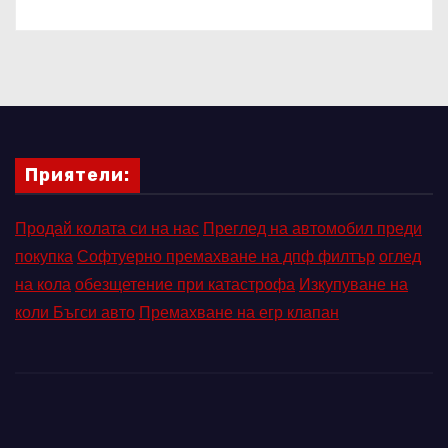
Приятели:
Продай колата си на нас
Преглед на автомобил преди
покупка
Софтуерно премахване на дпф филтър
оглед
на кола
обезщетение при катастрофа
Изкупуване на
коли Бъгси авто
Премахване на егр клапан