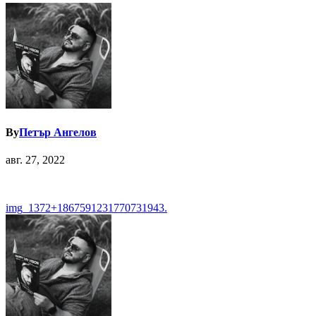
By
Петър Ангелов
авг. 27, 2022
Навигация
img_1372+1867591231770731943.