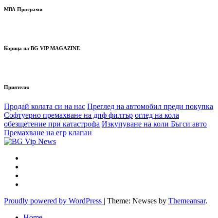
МВА Програми
Корица на BG VIP MAGAZINE
Приятели:
Продай колата си на нас
Преглед на автомобил преди покупка
Софтуерно премахване на дпф филтър
оглед на кола
обезщетение при катастрофа
Изкупуване на коли Бъгси авто
Премахване на егр клапан
Proudly powered by WordPress
|
Theme: Newses by
Themeansar
.
Home