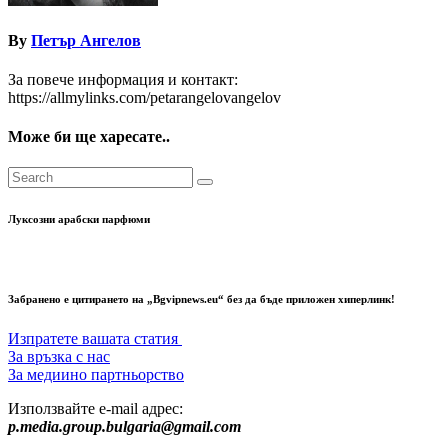
By
Петър Ангелов
За повече информация и контакт:
https://allmylinks.com/petarangelovangelov
Може би ще харесате..
Луксозни арабски парфюми
Забранено е цитирането на „Bgvipnews.eu“ без да бъде приложен хиперлинк!
Изпратете вашата статия
За връзка с нас
За медиино партньорство
Използвайте e-mail адрес:
p.media.group.bulgaria@gmail.com