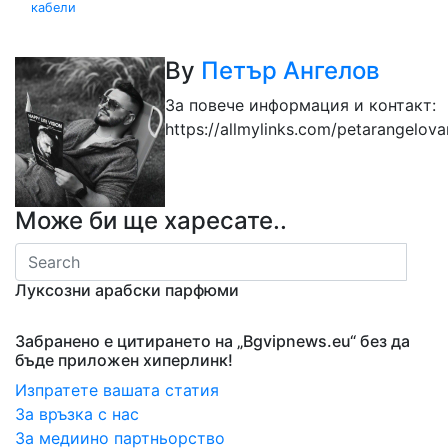
кабели
By
Петър Ангелов
За повече информация и контакт:
https://allmylinks.com/petarangelov
Може би ще харесате..
Луксозни арабски парфюми
Забранено е цитирането на „Bgvipnews.eu“ без да
бъде приложен хиперлинк!
Изпратете вашата статия
За връзка с нас
За медиино партньорство