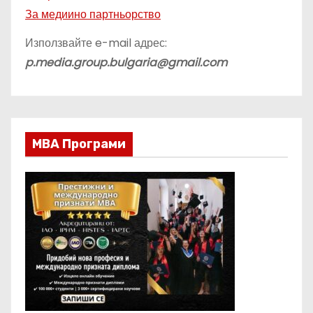
За медиино партньорство
Използвайте e-mail адрес:
p.media.group.bulgaria@gmail.com
МВА Програми