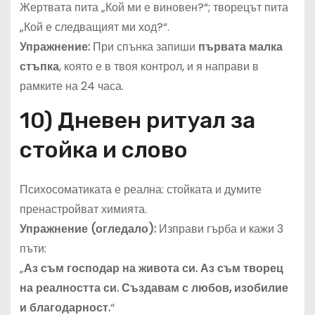
Жертвата пита „Кой ми е виновен?“; творецът пита
„Кой е следващият ми ход?“.
Упражнение:
При спънка запиши
първата малка
стъпка
, която е в твоя контрол, и я направи в
рамките на 24 часа.
10) Дневен ритуал за
стойка и слово
Психосоматиката е реална: стойката и думите
пренастройват химията.
Упражнение (огледало):
Изправи гърба и кажи 3
пъти:
„
Аз съм господар на живота си. Аз съм творец
на реалността си. Създавам с любов, изобилие
и благодарност.
“