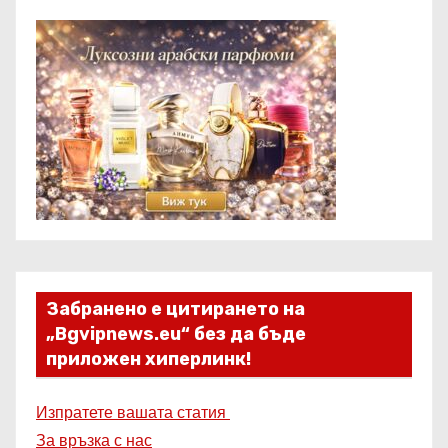
Забранено е цитирането на
„Bgvipnews.eu“ без да бъде
приложен хиперлинк!
Изпратете вашата статия
За връзка с нас