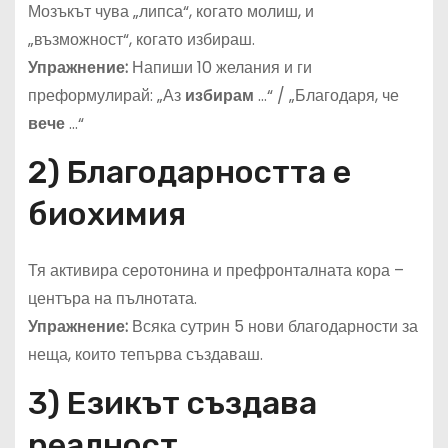
Мозъкът чува „липса“, когато молиш, и
„възможност“, когато избираш.
Упражнение:
Напиши 10 желания и ги
преформулирай: „Аз
избирам
…“ / „Благодаря, че
вече
…“
2) Благодарността е
биохимия
Тя активира серотонина и префронталната кора –
центъра на пълнотата.
Упражнение:
Всяка сутрин 5 нови благодарности за
неща, които тепърва създаваш.
3) Езикът създава
реалност