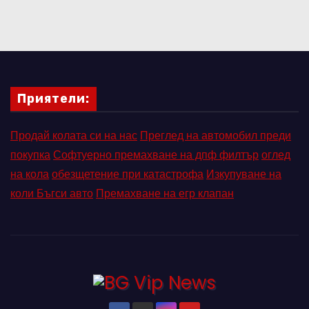
Приятели:
Продай колата си на нас
Преглед на автомобил преди
покупка
Софтуерно премахване на дпф филтър
оглед
на кола
обезщетение при катастрофа
Изкупуване на
коли Бъгси авто
Премахване на егр клапан