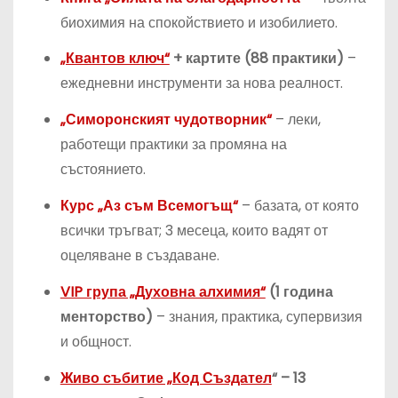
биохимия на спокойствието и изобилието.
„Квантов ключ“
+ картите (88 практики)
–
ежедневни инструменти за нова реалност.
„Симоронският чудотворник“
– леки,
работещи практики за промяна на
състоянието.
Курс „Аз съм Всемогъщ“
– базата, от която
всички тръгват; 3 месеца, които вадят от
оцеляване в създаване.
VIP група „Духовна алхимия“
(1 година
менторство)
– знания, практика, супервизия
и общност.
Живо събитие „Код Създател
“ – 13