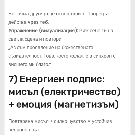
Бог няма други ръце освен твоите. Творецът
действа
чрез теб
.
Упражнение (визуализация):
Виж себе си на
светла сцена и повтори:
„Аз съм проявление на божествената
съзидателност. Това, което желая, е в синхрон с
висшето ми благо.“
7) Енергиен подпис:
мисъл (електричество)
+ емоция (магнетизъм)
Повтаряна мисъл + силно чувство = устойчив
невронен път.