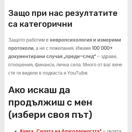
Защо при нас резултатите
са категорични
Защото работим
с невропсихология и измерими
протоколи
, а не с пожелания. Имаме
100 000+
документирани случая „преди–след“
– здраве,
отношения, финанси, лична сила. Много от вас вече
сте ги видели в подкаста и YouTube.
Ако искаш да
продължиш с мен
(избери своя път)
Книга „Силата на благодарността“
–
твоята