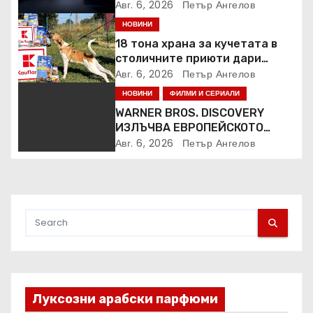
Авг. 6, 2026
Петър Ангелов
НОВИНИ
18 тона храна за кучетата в
столичните приюти дари
Kaufland за година и половина
Авг. 6, 2026
Петър Ангелов
НОВИНИ
ФИЛМИ И СЕРИАЛИ
WARNER BROS. DISCOVERY
ИЗЛЪЧВА ЕВРОПЕЙСКОТО
ПЪРВЕНСТВО ПО ЛЕКА
Авг. 6, 2026
Петър Ангелов
АТЛЕТИКА ПРЯКО ПО
ЕВРОСПОРТ И В НВО Мах
Луксозни арабски парфюми