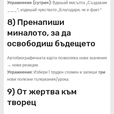
Упражнение (сутрин):
Вдишай мисълта „Създавам
___“, издишай чувството „Благодаря, че е факт.“
8) Пренапиши
миналото, за да
освободиш бъдещето
Автобиографичната карта позволява нови значения
→ нови реакции.
Упражнение:
Избери 1 труден спомен и запиши
три
нови полезни тълкувания/урока.
9) От жертва към
творец