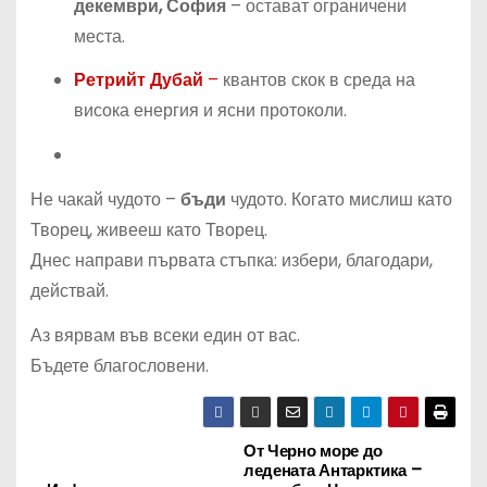
декември, София
– остават ограничени
места.
Ретрийт Дубай
–
квантов скок в среда на
висока енергия и ясни протоколи.
Не чакай чудото –
бъди
чудото. Когато мислиш като
Творец, живееш като Творец.
Днес направи първата стъпка: избери, благодари,
действай.
Аз вярвам във всеки един от вас.
Бъдете благословени.
От Черно море до
Н
ледената Антарктика –