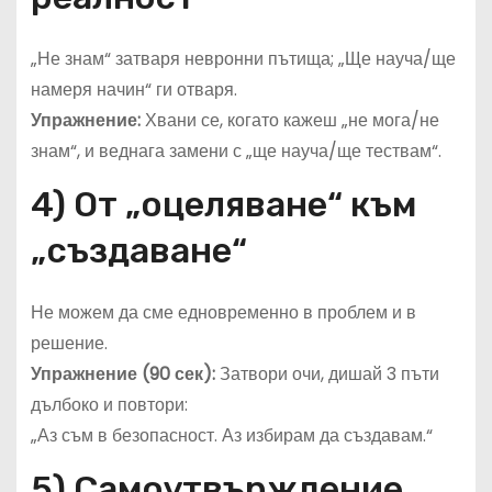
„Не знам“ затваря невронни пътища; „Ще науча/ще
намеря начин“ ги отваря.
Упражнение:
Хвани се, когато кажеш „не мога/не
знам“, и веднага замени с „ще науча/ще тествам“.
4) От „оцеляване“ към
„създаване“
Не можем да сме едновременно в проблем и в
решение.
Упражнение (90 сек):
Затвори очи, дишай 3 пъти
дълбоко и повтори:
„Аз съм в безопасност. Аз избирам да създавам.“
5) Самоутвърждение