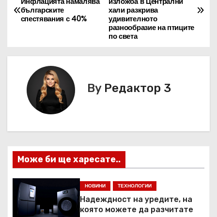
Инфлацията намалява
изложба в Централни
а
българските
хали разкрива
спестявания с 40%
удивителното
в
разнообразие на птиците
по света
и
г
By
Редактор 3
а
ц
и
я
Може би ще харесате..
НОВИНИ
ТЕХНОЛОГИИ
Надеждност на уредите, на
която можете да разчитате