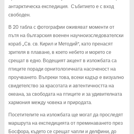
антарктическа експедиция. Събитието е с вход
свободен.
В 20 табла с фотографии оживяват моменти от
пътя на българския военен научноизследователски
кораб „Св. св. Кирил и Методий“, като пренасят
зрителя в плаване, в което небето и морето се
срещат в едно. Водещият акцент в изложбата са
птиците поради орнитологичната насоченост на
проучването. Въпреки това, всеки кадър е визуално
свидетелство за красотата и автентичността на
океана, за свободата на птиците и за удивителната
хармония между човека и природата.
Посетителите на изложбата ще могат да проследят
маршрута на експедицията от преминаването през
Босфора, където се срещат чапли и делфини, до