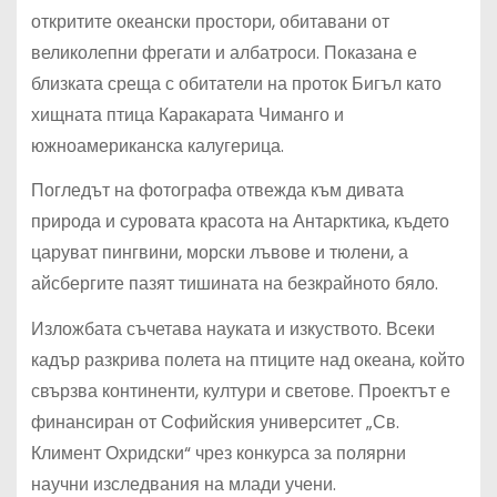
откритите океански простори, обитавани от
великолепни фрегати и албатроси. Показана е
близката среща с обитатели на проток Бигъл като
хищната птица Каракарата Чиманго и
южноамериканска калугерица.
Погледът на фотографа отвежда към дивата
природа и суровата красота на Антарктика, където
царуват пингвини, морски лъвове и тюлени, а
айсбергите пазят тишината на безкрайното бяло.
Изложбата съчетава науката и изкуството. Всеки
кадър разкрива полета на птиците над океана, който
свързва континенти, култури и светове. Проектът е
финансиран от Софийския университет „Св.
Климент Охридски“ чрез конкурса за полярни
научни изследвания на млади учени.