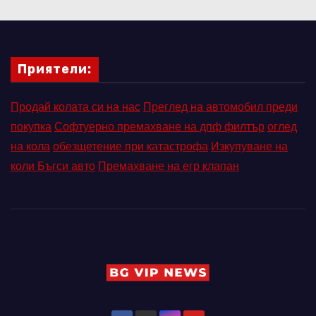
Приятели:
Продай колата си на нас
Преглед на автомобил преди
покупка
Софтуерно премахване на дпф филтър
оглед
на кола
обезщетение при катастрофа
Изкупуване на
коли Бъгси авто
Премахване на егр клапан