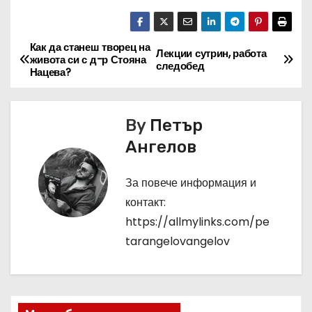
Как да станеш творец на
Н
Лекции сутрин, работа
живота си с д-р Стояна
следобед
Нацева?
а
в
By
Петър
и
Ангелов
г
За повече информация и
а
контакт:
https://allmylinks.com/pe
ц
tarangelovangelov
и
я