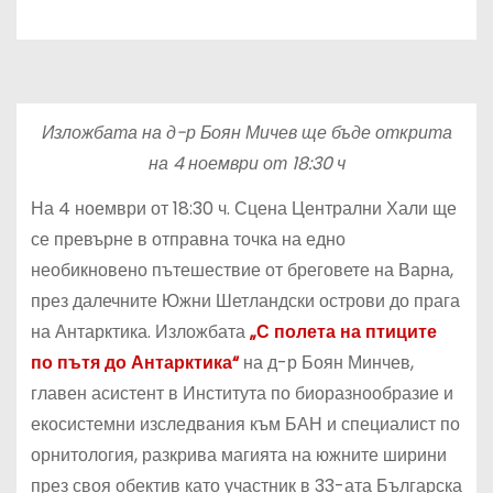
Изложбата на д-р Боян Мичев ще бъде открита
на 4 ноември от 18:30 ч
На 4 ноември от 18:30 ч. Сцена Централни Хали ще
се превърне в отправна точка на едно
необикновено пътешествие от бреговете на Варна,
през далечните Южни Шетландски острови до прага
на Антарктика. Изложбата
„С полета на птиците
по пътя до Антарктика“
на д-р Боян Минчев,
главен асистент в Института по биоразнообразие и
екосистемни изследвания към БАН и специалист по
орнитология, разкрива магията на южните ширини
през своя обектив като участник в 33-ата Българска