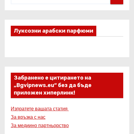
Луксозни арабски парфюми
Забранено е цитирането на
„Bgvipnews.eu“ без да бъде
приложен хиперлинк!
Изпратете вашата статия
За връзка с нас
За медиино партньорство