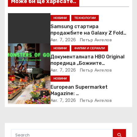
Може би ще харесате..
НОВИНИ
ТЕХНОЛОГИИ
Samsung стартира
продажбите на Galaxy Z Fold8
Ultra, Fold8, Flip8, Watch Ultra2
Авг. 7, 2026
Петър Ангелов
и Watch9
НОВИНИ
ФИЛМИ И СЕРИАЛИ
Документалната HBO Original
поредица „Божиите
чудовища“ дебютира в HBO
Авг. 7, 2026
Петър Ангелов
Max
НОВИНИ
European Supermarket
Magazine:
Български магазин е сред
Авг. 7, 2026
Петър Ангелов
най-добрите супермаркети в
Европа