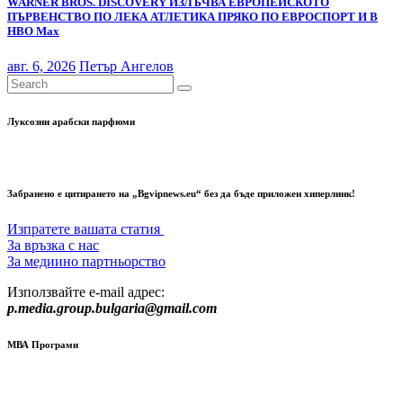
WARNER BROS. DISCOVERY ИЗЛЪЧВА ЕВРОПЕЙСКОТО
ПЪРВЕНСТВО ПО ЛЕКА АТЛЕТИКА ПРЯКО ПО ЕВРОСПОРТ И В
НВО Мах
авг. 6, 2026
Петър Ангелов
Луксозни арабски парфюми
Забранено е цитирането на „Bgvipnews.eu“ без да бъде приложен хиперлинк!
Изпратете вашата статия
За връзка с нас
За медиино партньорство
Използвайте e-mail адрес:
p.media.group.bulgaria@gmail.com
МВА Програми