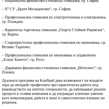
– Национална финансово-стопанска гимназия, гр. София;
– 97 СУ „Братя Миладинови“, гр. София;
– Професионална гимназия по електротехника и електроника,
гр. Пловдив;
– Варненска търговска гимназия „Георги Стойков Раковски“,
гр. Варна;
– Старопрестолна професионална гимназия по икономика, гр.
Велико Търново;
– Професионална гимназия по икономика и управление
„Елиас Канети“, гр. Русе;
– Държавна финансово-стопанска гимназия „Интелект“, гр.
Плевен.
Дуалната програма на Kaufland дава възможност на младите
хора да овладеят професията чрез практическа работа под
ръководството на опитни специалисти, да наблюдават реални
процеси в голяма компания и да изграждат ключови умения
като комуникация, работа в екип и самостоятелно вземане на
решения.