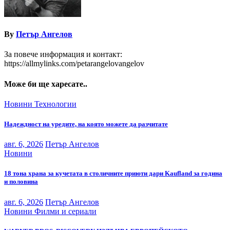
By
Петър Ангелов
За повече информация и контакт:
https://allmylinks.com/petarangelovangelov
Може би ще харесате..
Новини
Технологии
Надеждност на уредите, на която можете да разчитате
авг. 6, 2026
Петър Ангелов
Новини
18 тона храна за кучетата в столичните приюти дари Kaufland за година
и половина
авг. 6, 2026
Петър Ангелов
Новини
Филми и сериали