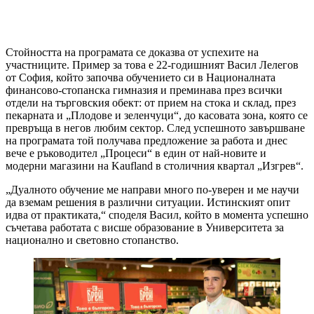
Стойността на програмата се доказва от успехите на
участниците. Пример за това е 22-годишният Васил Лелегов
от София, който започва обучението си в Националната
финансово-стопанска гимназия и преминава през всички
отдели на търговския обект: от прием на стока и склад, през
пекарната и „Плодове и зеленчуци“, до касовата зона, която се
превръща в негов любим сектор. След успешното завършване
на програмата той получава предложение за работа и днес
вече е ръководител „Процеси“ в един от най-новите и
модерни магазини на Kaufland в столичния квартал „Изгрев“.
„Дуалното обучение ме направи много по-уверен и ме научи
да вземам решения в различни ситуации. Истинският опит
идва от практиката,“ споделя Васил, който в момента успешно
съчетава работата с висше образование в Университета за
национално и световно стопанство.