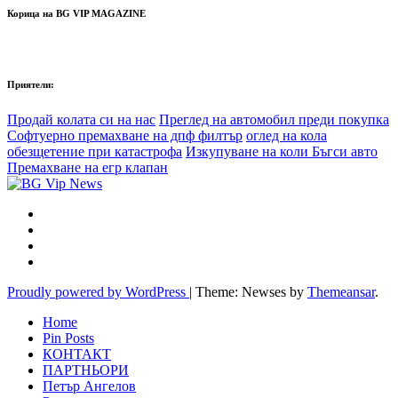
Корица на BG VIP MAGAZINE
Приятели:
Продай колата си на нас
Преглед на автомобил преди покупка
Софтуерно премахване на дпф филтър
оглед на кола
обезщетение при катастрофа
Изкупуване на коли Бъгси авто
Премахване на егр клапан
Proudly powered by WordPress
|
Theme: Newses by
Themeansar
.
Home
Pin Posts
КОНТАКТ
ПАРТНЬОРИ
Петър Ангелов