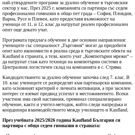
най-утвърдените програми за дуално обучение в търговския
сектор у нас. През 2025 г. компанията си партнира със седем
професионални гимназии в общо пет града – София, Пловдив,
Варна, Русе и Плевен, като предоставя възможност на
ученици от 11. и 12. клас да натрупат реален професионален
опит още докато учат.
Програмата предлага обучение в две основни направления:
учениците със специалност „Търговия“ могат да придобитя
опит като икономисти в реална среда в търговските обекти на
Kaufland в страната, а тези, които учат „Компютърни мрежи“ –
да натрупат стаж като техници на компютърни системи в
Централния логистичен склад на компанията в с. Стряма.
Кандидатстването за дуално обучение започва след 7. клас. В
10. клас учениците се разпределят към партньорски компании,
като основният критерий е личната мотивация, а при засилен
интерес се вземат предвид успехът и местоживеенето. Всеки
участник има свой наставник, преминал специализирано
обучение, както и учител-методик, който следи напредъка и
координира взаимодействието между училището и Kaufland.
През учебната 2025/2026 година Kaufland България си
партнира с общо седем гимназии в страната: