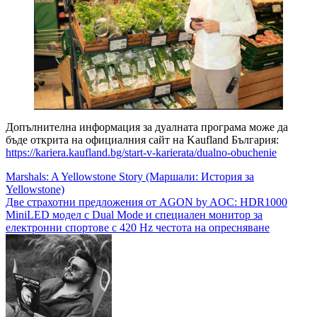
Допълнителна информация за дуалната програма може да
бъде открита на официалния сайт на Kaufland България:
https://kariera.kaufland.bg/start-v-karierata/dualno-obuchenie
Навигация
Marshals: A Yellowstone Story (Маршали: История за
Yellowstone)
Две страхотни предложения от AGON by AOC: HDR1000
MiniLED модел с Dual Mode и специален монитор за
електронни спортове с 420 Hz честота на опресняване