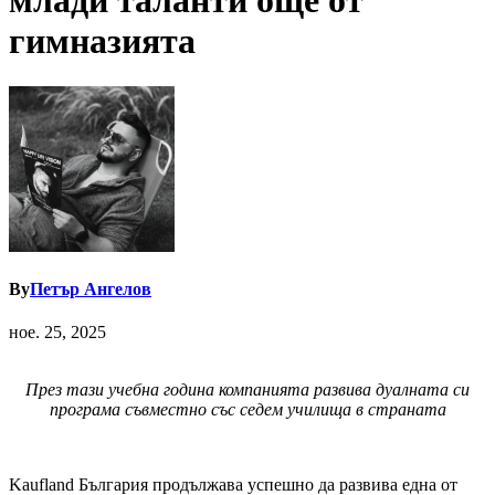
млади таланти още от
гимназията
By
Петър Ангелов
ное. 25, 2025
През тази учебна година компанията развива дуалната си
програма съвместно със седем училища в страната
Kaufland България продължава успешно да развива една от