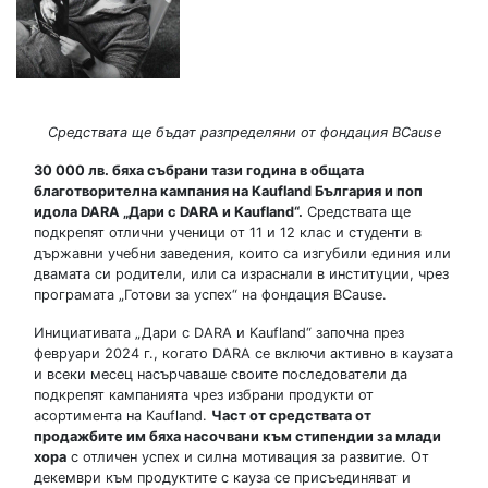
Средствата ще бъдат разпределяни от фондация BCause
30 000 лв. бяха събрани тази година в общата
благотворителна кампания на Kaufland България и поп
идола DARA „Дари с DARA и Kaufland“.
Средствата ще
подкрепят отлични ученици от 11 и 12 клас и студенти в
държавни учебни заведения, които са изгубили единия или
двамата си родители, или са израснали в институции, чрез
програмата „Готови за успех“ на фондация BCause.
Инициативата „Дари с DARA и Kaufland“ започна през
февруари 2024 г., когато DARA се включи активно в каузата
и всеки месец насърчаваше своите последователи да
подкрепят кампанията чрез избрани продукти от
асортимента на Kaufland.
Част от средствата от
продажбите им бяха насочвани към стипендии за млади
хора
с отличен успех и силна мотивация за развитие. От
декември към продуктите с кауза се присъединяват и