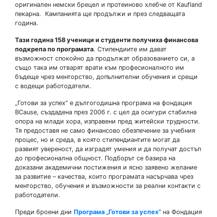
oригинален немски брецел и протеиново хлебче от Kaufland
пекарна. Кампанията ще продължи и през следващата
година.
Тази година 158 ученици и студенти получиха финансова
подкрепа по програмата
. Стипендиите им дават
възможност спокойно да продължат образованието си, а
също така им отварят врати към професионалното им
бъдеще чрез менторство, допълнителни обучения и срещи
с водещи работодатели.
„Готови за успех“ е дългогодишна програма на фондация
BCause, създадена през 2006 г. с цел да осигури стабилна
опора на млади хора, изправени пред житейски трудности.
Тя предоставя не само финансово обезпечение за учебния
процес, но и среда, в която стипендиантите могат да
развият увереност, да изградят умения и да получат достъп
до професионална общност. Подборът се базира на
доказани академични постижения и ясно заявено желание
за развитие – качества, които програмата насърчава чрез
менторство, обучения и възможности за реални контакти с
работодатели.
Преди броени дни
Програма „Готови за успех“
на Фондация