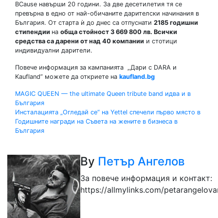
BCause навърши 20 години. За две десетилетия тя се
превърна в едно от най-обичаните дарителски начинания в
България. От старта ѝ до днес са отпуснати
2185 годишни
стипендии
на
обща стойност 3 669 800 лв. Всички
средства са дарени от над 40 компании
и стотици
индивидуални дарители.
Повече информация за кампанията „Дари с DARA и
Kaufland” можете да откриете на
kaufland.bg
Навигация
MAGIC QUEEN — the ultimate Queen tribute band идва и в
България
Инсталацията „Огледай се“ на Yettel спечели първо място в
Годишните награди на Съвета на жените в бизнеса в
България
By
Петър Ангелов
За повече информация и контакт:
https://allmylinks.com/petarangelov