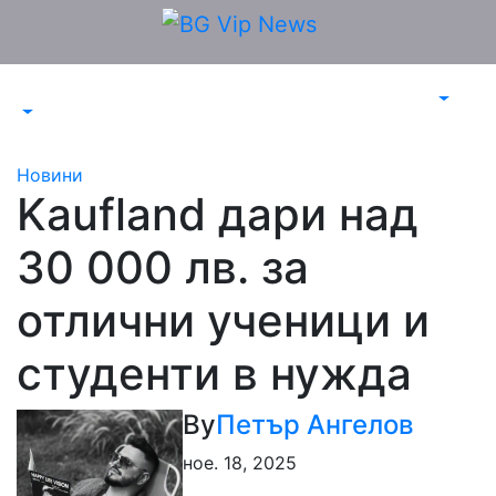
Skip
to
content
Новини
Kaufland дари над
30 000 лв. за
отлични ученици и
студенти в нужда
By
Петър Ангелов
ное. 18, 2025