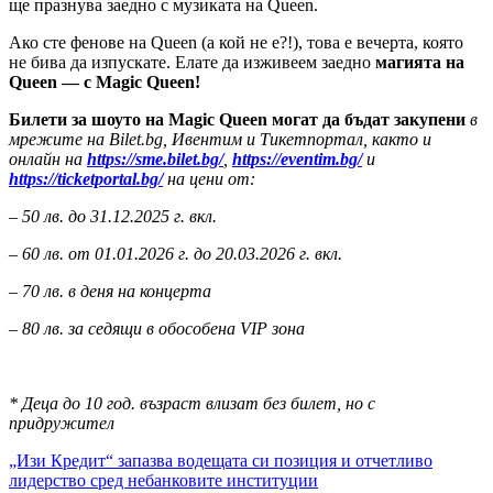
ще празнува заедно с музиката на Queen.
Ако сте фенове на Queen (а кой не е?!), това е вечерта, която
не бива да изпускате. Елате да изживеем заедно
магията на
Queen — с Magic Queen!
Билети за шоуто на
Magic Queen
могат да бъдат закупени
в
мрежите на
Bilet.bg,
Ивентим и Тикетпортал, както и
онлайн на
https://sme.bilet.bg/
,
https://eventim.bg/
и
https://ticketportal.bg/
на цени от:
– 50 лв. до 31.12.2025 г. вкл.
– 60 лв. от 01.01.2026 г. до 20.03.2026 г. вкл.
– 70 лв. в деня на концерта
– 80 лв. за седящи в обособена VIP зона
* Деца до 10 год. възраст влизат без билет, но с
придружител
Навигация
„Изи Кредит“ запазва водещата си позиция и отчетливо
лидерство сред небанковите институции