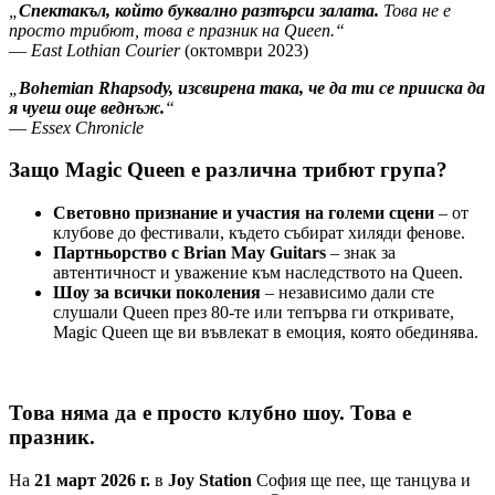
„
Спектакъл, който буквално разтърси залата.
Това не е
просто трибют, това е празник на Queen.“
—
East Lothian Courier
(октомври 2023)
„
Bohemian Rhapsody, изсвирена така, че да ти се прииска да
я чуеш още веднъж.
“
—
Essex Chronicle
Защо Magic Queen е различна трибют група?
Световно признание и участия на големи сцени
– от
клубове до фестивали, където събират хиляди фенове.
Партньорство с Brian May Guitars
– знак за
автентичност и уважение към наследството на Queen.
Шоу за всички поколения
– независимо дали сте
слушали Queen през 80-те или тепърва ги откривате,
Magic Queen ще ви въвлекат в емоция, която обединява.
Това няма да е просто клубно шоу. Това е
празник.
На
21 март 2026 г.
в
Joy Station
София ще пее, ще танцува и