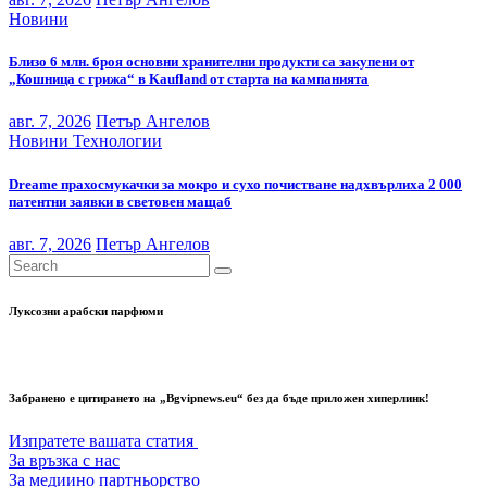
Новини
Близо 6 млн. броя основни хранителни продукти са закупени от
„Кошница с грижа“ в Kaufland от старта на кампанията
авг. 7, 2026
Петър Ангелов
Новини
Технологии
Dreame прахосмукачки за мокро и сухо почистване надхвърлиха 2 000
патентни заявки в световен мащаб
авг. 7, 2026
Петър Ангелов
Луксозни арабски парфюми
Забранено е цитирането на „Bgvipnews.eu“ без да бъде приложен хиперлинк!
Изпратете вашата статия
За връзка с нас
За медиино партньорство