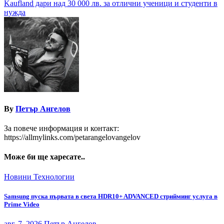
Kaufland дари над 30 000 лв. за отлични ученици и студенти в
нужда
By
Петър Ангелов
За повече информация и контакт:
https://allmylinks.com/petarangelovangelov
Може би ще харесате..
Новини
Технологии
Samsung пуска първата в света HDR10+ ADVANCED стрийминг услуга в
Prime Video
авг. 7, 2026
Петър Ангелов