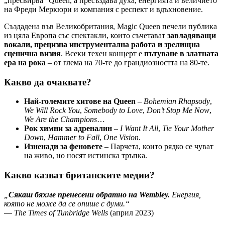
„пресвирва“ Queen, а пресъздава духа, енергията и величието
на Фреди Меркюри и компания с респект и вдъхновение.
Създадена във Великобритания, Magic Queen печели публика
из цяла Европа със спектакли, които съчетават
завладяващи
вокали, прецизна инструментална работа и зрелищна
сценична визия
. Всеки техен концерт е
пътуване в златната
ера на рока
– от глема на 70-те до грандиозността на 80-те.
Какво да очаквате?
Най-големите хитове на Queen
–
Bohemian Rhapsody
,
We Will Rock You
,
Somebody to Love
,
Don’t Stop Me Now
,
We Are the Champions
…
Рок химни за адреналин
–
I Want It All
,
Tie Your Mother
Down
,
Hammer to Fall
,
One Vision
.
Изненади за феновете
– Парчета, които рядко се чуват
на живо, но носят истинска тръпка.
Какво казват британските медии?
„
Сякаш бяхме пренесени обратно на Wembley.
Енергия,
която не може да се опише с думи.“
—
The Times of Tunbridge Wells
(април 2023)