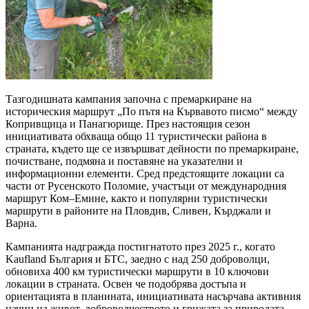
Тазгодишната кампания започна с премаркиране на
историческия маршрут „По пътя на Кървавото писмо“ между
Копривщица и Панагюрище. През настоящия сезон
инициативата обхваща общо 11 туристически района в
страната, където ще се извършват дейности по премаркиране,
почистване, подмяна и поставяне на указателни и
информационни елементи. Сред предстоящите локации са
части от Русенското Поломие, участъци от международния
маршрут Ком–Емине, както и популярни туристически
маршрути в районите на Пловдив, Сливен, Кърджали и
Варна.
Кампанията надгражда постигнатото през 2025 г., когато
Kaufland България и БТС, заедно с над 250 доброволци,
обновиха 400 км туристически маршрути в 10 ключови
локации в страната. Освен че подобрява достъпа и
ориентацията в планината, инициативата насърчава активния
начин на живот, доброволчеството и грижата за природата,