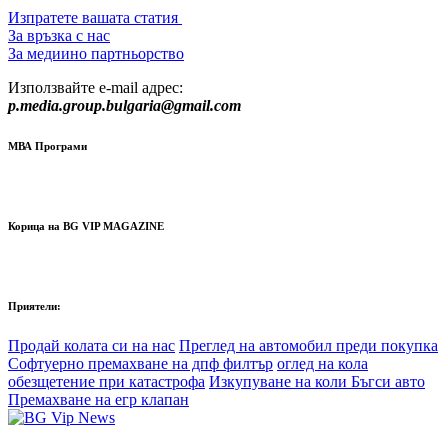
Изпратете вашата статия
За връзка с нас
За медиино партньорство
Използвайте e-mail адрес:
p.media.group.bulgaria@gmail.com
МВА Програми
Корица на BG VIP MAGAZINE
Приятели:
Продай колата си на нас
Преглед на автомобил преди покупка
Софтуерно премахване на дпф филтър
оглед на кола
обезщетение при катастрофа
Изкупуване на коли Бъгси авто
Премахване на егр клапан