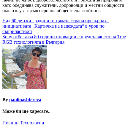
като обединява служители, доброволци и местни общности
около кауза с дългосрочна обществена стойност.
Навигация
Над 60 детски градини от цялата страна превърнаха
инициативата „Картичка на надеждата“ в урок по
съпричастност
Sony отбелязва 80 години иновации с представянето на True
RGB технологията в България
By
paulinashtereva
Може би ще харесате..
Новини
Технологии