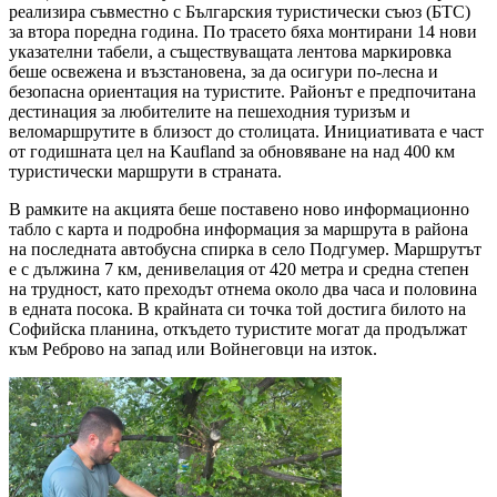
реализира съвместно с Българския туристически съюз (БТС)
за втора поредна година. По трасето бяха монтирани 14 нови
указателни табели, а съществуващата лентова маркировка
беше освежена и възстановена, за да осигури по-лесна и
безопасна ориентация на туристите. Районът е предпочитана
дестинация за любителите на пешеходния туризъм и
веломаршрутите в близост до столицата. Инициативата е част
от годишната цел на Kaufland за обновяване на над 400 км
туристически маршрути в страната.
В рамките на акцията беше поставено ново информационно
табло с карта и подробна информация за маршрута в района
на последната автобусна спирка в село Подгумер. Маршрутът
е с дължина 7 км, денивелация от 420 метра и средна степен
на трудност, като преходът отнема около два часа и половина
в едната посока. В крайната си точка той достига билото на
Софийска планина, откъдето туристите могат да продължат
към Реброво на запад или Войнеговци на изток.