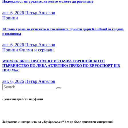
Надеждност на уредите, на която можете да разчитате
авг. 6, 2026
Петър Ангелов
Новини
18 тона храна за кучетата в столичните приюти дари Kaufland за година
и половина
авг. 6, 2026
Петър Ангелов
Новини
Филми и сериали
WARNER BROS. DISCOVERY ИЗЛЪЧВА ЕВРОПЕЙСКОТО
ПЪРВЕНСТВО ПО ЛЕКА АТЛЕТИКА ПРЯКО ПО ЕВРОСПОРТ И В
НВО Мах
авг. 6, 2026
Петър Ангелов
Луксозни арабски парфюми
Забранено е цитирането на „Bgvipnews.eu“ без да бъде приложен хиперлинк!