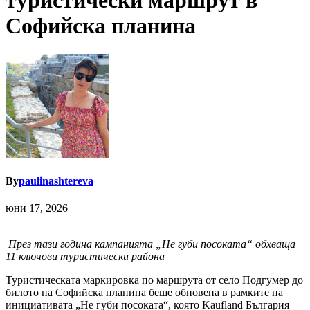
туристически маршрут в
Софийска планина
By
paulinashtereva
юни 17, 2026
През тази година кампанията „Не губи посоката“ обхваща
11 ключови туристически района
Туристическата маркировка по маршрута от село Подгумер до
билото на Софийска планина беше обновена в рамките на
инициативата „Не губи посоката“, която Kaufland България