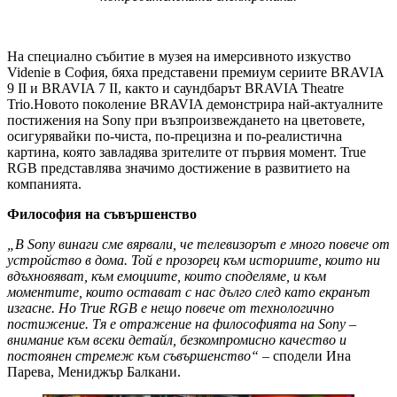
На специално събитие в музея на имерсивното изкуство
Videnie в София, бяха представени премиум сериите BRAVIA
9 II и BRAVIA 7 II, както и саундбарът BRAVIA Theatre
Trio.Новото поколение BRAVIA демонстрира най-актуалните
постижения на Sony при възпроизвеждането на цветовете,
осигурявайки по-чиста, по-прецизна и по-реалистична
картина, която завладява зрителите от първия момент. True
RGB представлява значимо достижение в развитието на
компанията.
Философия на съвършенство
„В Sony винаги сме вярвали, че телевизорът е много повече от
устройство в дома. Той е прозорец към историите, които ни
вдъхновяват, към емоциите, които споделяме, и към
моментите, които остават с нас дълго след като екранът
изгасне. Но True RGB е нещо повече от технологично
постижение. Тя е отражение на философията на Sony
–
внимание към всеки детайл, безкомпромисно качество и
постоянен стремеж към съвършенство“
– сподели Ина
Парева, Мениджър Балкани.