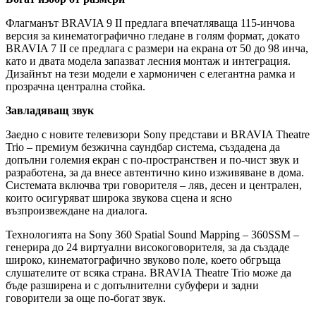
Флагманът BRAVIA 9 II предлага впечатляваща 115-инчова
версия за кинематографично гледане в голям формат, докато
BRAVIA 7 II се предлага с размери на екрана от 50 до 98 инча,
като и двата модела запазват лесния монтаж и интеграция.
Дизайнът на тези модели е хармоничен с елегантна рамка и
прозрачна централна стойка.
Завладяващ звук
Заедно с новите телевизори Sony представи и BRAVIA Theatre
Trio – премиум безжична саундбар система, създадена да
допълни големия екран с по-пространствен и по-чист звук и
разработена, за да внесе автентично кино изживяване в дома.
Системата включва три говорителя – ляв, десен и централен,
които осигуряват широка звукова сцена и ясно
възпроизвеждане на диалога.
Технологията на Sony 360 Spatial Sound Mapping – 360SSM –
генерира до 24 виртуални високоговорителя, за да създаде
широко, кинематографично звуково поле, което обгръща
слушателите от всяка страна. BRAVIA Theatre Trio може да
бъде разширена и с допълнителни субуфери и задни
говорители за още по-богат звук.