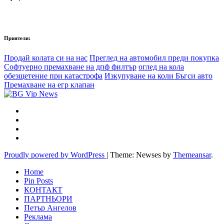
Приятели:
Продай колата си на нас
Преглед на автомобил преди покупка
Софтуерно премахване на дпф филтър
оглед на кола
обезщетение при катастрофа
Изкупуване на коли Бъгси авто
Премахване на егр клапан
Proudly powered by WordPress
|
Theme: Newses by
Themeansar
.
Home
Pin Posts
КОНТАКТ
ПАРТНЬОРИ
Петър Ангелов
Реклама