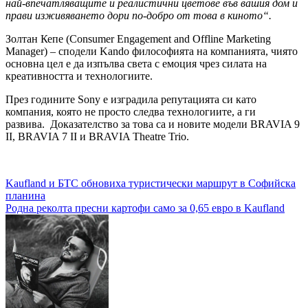
най-впечатляващите и реалистични цветове във вашия дом и
прави изживяването дори по-добро от това в киното“.
Золтан Кепе (Consumer Engagement and Offline Marketing
Manager) – сподели Kando философията на компанията, чиято
основна цел е да изпълва света с емоция чрез силата на
креативността и технологиите.
През годините Sony е изградила репутацията си като
компания, която не просто следва технологиите, а ги
развива. Доказателство за това са и новите модели BRAVIA 9
II, BRAVIA 7 II и BRAVIA Theatre Trio.
Навигация
Kaufland и БТС обновиха туристически маршрут в Софийска
планина
Родна реколта пресни картофи само за 0,65 евро в Kaufland