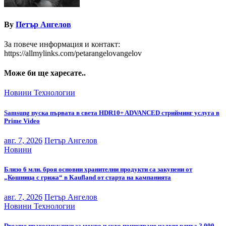
By
Петър Ангелов
За повече информация и контакт:
https://allmylinks.com/petarangelovangelov
Може би ще харесате..
Новини
Технологии
Samsung пуска първата в света HDR10+ ADVANCED стрийминг услуга в
Prime Video
авг. 7, 2026
Петър Ангелов
Новини
Близо 6 млн. броя основни хранителни продукти са закупени от
„Кошница с грижа“ в Kaufland от старта на кампанията
авг. 7, 2026
Петър Ангелов
Новини
Технологии
Dreame прахосмукачки за мокро и сухо почистване надхвърлиха 2 000