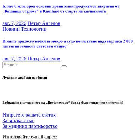
Близо 6 млн. броя основни хранителни продукти са закупени от
„Кошница с грижа“ в Kaufland от старта на кампанията
авг. 7, 2026
Петър Ангелов
Новини
Технологии
Dreame прахосмукачки за мокро и сухо почистване надхвърлиха 2 000
патентни заявки в световен мащаб
авг. 7, 2026
Петър Ангелов
Луксозни арабски парфюми
Забранено е цитирането на „Bgvipnews.eu“ без да бъде приложен хиперлинк!
Изпратете вашата статия
За връзка с нас
За медиино партньорство
Използвайте e-mail адрес: