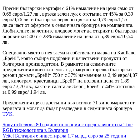
Пресни български картофи с 61% намаление на цена само от
0,65 евро/1,27 лв., връзка зелен лук с отстъпка от 45% за 0,39
евро/0,76 лв. и българско червено цвекло за 0,79 евро/1,55
лв.са част от офертите в седмичната брошура на компанията.
Любителите на летните плодове могат да открият и български
боровинки 500 г с 28% намаление на цена от 5,39 евро/10,54
лв.
Специално място в нея заема и собствената марка на Kaufland
„Брей!“, която събира подбрани и качествени продукти от
български производители. В рамките на седмичните
предложения клиентите могат да закупят тарелка български
розови домати „Брей!“ 750 г с 37% намаление за 2,49 евро/4,87
лв., килограм краставици „Брей!“ на половин цена от 1,89
евро / 3,70 лв., както и салата айсберг „Брей!“ с 44% отстъпка
за 0,99 евро/ 1,94 лв.
Предложения ще са достъпни във всички 71 хипермаркета от
веригата и могат да бъдат разгледани в седмичната брошура
ТУК
.
Навигация
Sony отбелязва 80 години иновации с представянето на True
RGB технологията в България
Yettel България е инвестирала 1.7 млрд. евро за 25 години