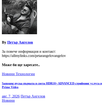
By
Петър Ангелов
За повече информация и контакт:
https://allmylinks.com/petarangelovangelov
Може би ще харесате..
Новини
Технологии
Samsung пуска първата в света HDR10+ ADVANCED стрийминг услуга в
Prime Video
авг. 7, 2026
Петър Ангелов
Новини