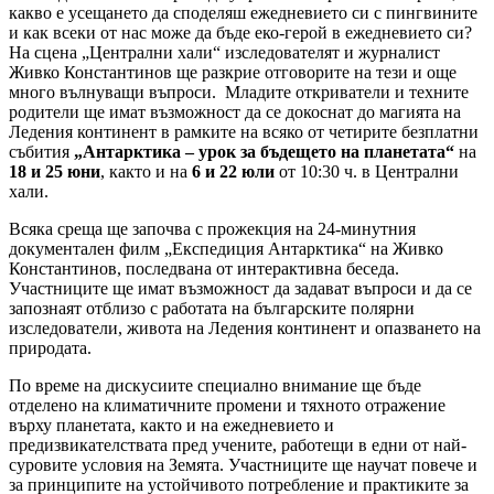
какво е усещането да споделяш ежедневието си с пингвините
и как всеки от нас може да бъде еко-герой в ежедневието си?
На сцена „Централни хали“ изследователят и журналист
Живко Константинов ще разкрие отговорите на тези и още
много вълнуващи въпроси. Младите откриватели и техните
родители ще имат възможност да се докоснат до магията на
Ледения континент в рамките на всяко от четирите безплатни
събития
„Антарктика – урок за бъдещето на планетата“
на
18 и 25 юни
, както и на
6 и 22 юли
от 10:30 ч. в Централни
хали.
Всяка среща ще започва с прожекция на 24-минутния
документален филм „Експедиция Антарктика“ на Живко
Константинов, последвана от интерактивна беседа.
Участниците ще имат възможност да задават въпроси и да се
запознаят отблизо с работата на българските полярни
изследователи, живота на Ледения континент и опазването на
природата.
По време на дискусиите специално внимание ще бъде
отделено на климатичните промени и тяхното отражение
върху планетата, както и на ежедневието и
предизвикателствата пред учените, работещи в едни от най-
суровите условия на Земята. Участниците ще научат повече и
за принципите на устойчивото потребление и практиките за