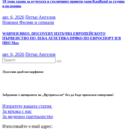
18 тона храна за кучетата в столичните приюти дари Kaufland за година
и половина
авг. 6, 2026
Петър Ангелов
Новини
Филми и сериали
WARNER BROS. DISCOVERY ИЗЛЪЧВА ЕВРОПЕЙСКОТО
ПЪРВЕНСТВО ПО ЛЕКА АТЛЕТИКА ПРЯКО ПО ЕВРОСПОРТ И В
НВО Мах
авг. 6, 2026
Петър Ангелов
Луксозни арабски парфюми
Забранено е цитирането на „Bgvipnews.eu“ без да бъде приложен хиперлинк!
Изпратете вашата статия
За връзка с нас
За медиино партньорство
Използвайте e-mail адрес: