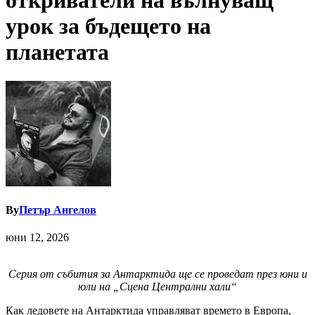
откриватели на вълнуващ
урок за бъдещето на
планетата
By
Петър Ангелов
юни 12, 2026
Серия от събития за Антарктида ще се проведат през юни и
юли на
„Сцена Централни хали“
Как ледовете на Антарктида управляват времето в Европа,