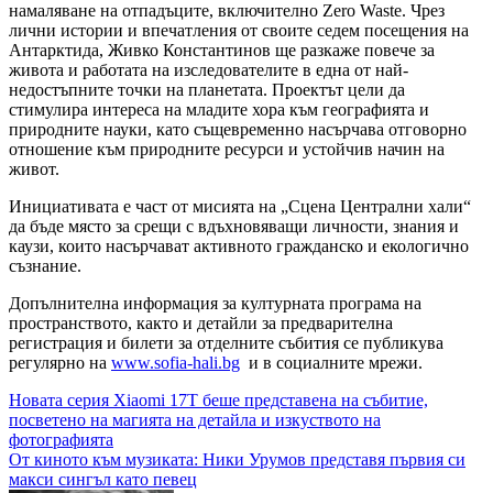
намаляване на отпадъците, включително Zero Waste. Чрез
лични истории и впечатления от своите седем посещения на
Антарктида, Живко Константинов ще разкаже повече за
живота и работата на изследователите в една от най-
недостъпните точки на планетата. Проектът цели да
стимулира интереса на младите хора към географията и
природните науки, като същевременно насърчава отговорно
отношение към природните ресурси и устойчив начин на
живот.
Инициативата е част от мисията на „Сцена Централни хали“
да бъде място за срещи с вдъхновяващи личности, знания и
каузи, които насърчават активното гражданско и екологично
съзнание.
Допълнителна информация за културната програма на
пространството, както и детайли за предварителна
регистрация и билети за отделните събития се публикува
регулярно на
www.sofia-hali.bg
и в социалните мрежи.
Навигация
Новата серия Xiaomi 17T беше представена на събитие,
посветено на магията на детайла и изкуството на
фотографията
От киното към музиката: Ники Урумов представя първия си
макси сингъл като певец