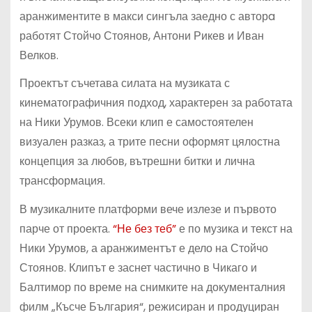
аранжиментите в макси сингъла заедно с авторa
работят Стойчо Стоянов, Антони Рикев и Иван
Велков.
Проектът съчетава силата на музиката с
кинематографичния подход, характерен за работата
на Ники Урумов. Всеки клип е самостоятелен
визуален разказ, а трите песни оформят цялостна
концепция за любов, вътрешни битки и лична
трансформация.
В музикалните платформи вече излезе и първото
парче от проекта.
“Не без теб”
е по музика и текст на
Ники Урумов, а аранжиментът е дело на Стойчо
Стоянов. Клипът е заснет частично в Чикаго и
Балтимор по време на снимките на документалния
филм „Късче България“, режисиран и продуциран