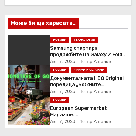
я
Може би ще харесате..
НОВИНИ
ТЕХНОЛОГИИ
Samsung стартира
продажбите на Galaxy Z Fold8
Ultra, Fold8, Flip8, Watch Ultra2
Авг. 7, 2026
Петър Ангелов
и Watch9
НОВИНИ
ФИЛМИ И СЕРИАЛИ
Документалната HBO Original
поредица „Божиите
чудовища“ дебютира в HBO
Авг. 7, 2026
Петър Ангелов
Max
НОВИНИ
European Supermarket
Magazine:
Български магазин е сред
Авг. 7, 2026
Петър Ангелов
най-добрите супермаркети в
Европа