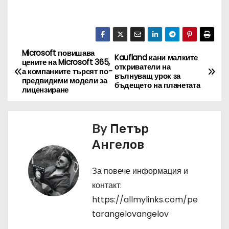
Microsoft повишава
Н
Kaufland кани малките
цените на Microsoft 365,
откриватели на
а компаниите търсят по-
а
вълнуващ урок за
предвидими модели за
бъдещето на планетата
лицензиране
в
и
By
Петър
г
Ангелов
а
За повече информация и
ц
контакт:
https://allmylinks.com/pe
и
tarangelovangelov