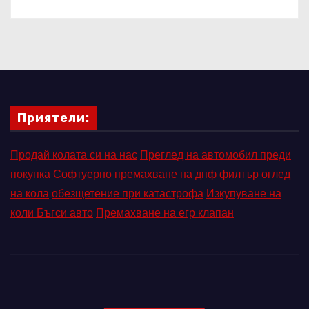
Приятели:
Продай колата си на нас
Преглед на автомобил преди
покупка
Софтуерно премахване на дпф филтър
оглед
на кола
обезщетение при катастрофа
Изкупуване на
коли Бъгси авто
Премахване на егр клапан