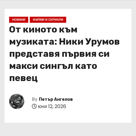
НОВИНИ
ФИЛМИ И СЕРИАЛИ
От киното към
музиката: Ники Урумов
представя първия си
макси сингъл като
певец
By
Петър Ангелов
юни 12, 2026