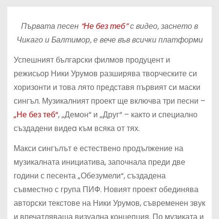
Първата песен
“Не без теб”
с видео, заснето в
Чикаго и Балтимор, е вече във всички платформи
Успешният български филмов продуцент и
режисьор Ники Урумов разширява творческите си
хоризонти и това лято представя първият си маски
сингъл. Музикалният проект ще включва три песни –
„Не без теб“
, „Демон“ и „Друг“ – както и специално
създадени видеa към всяка от тях.
Макси сингълът е естествено продължение на
музикалната инициатива, започнала преди две
години с песента „Обезумели“, създадена
съвместно с група ПИФ. Новият проект обединява
авторски текстове на Ники Урумов, съвременен звук
и впечатляваща визуална концепция. По музиката и