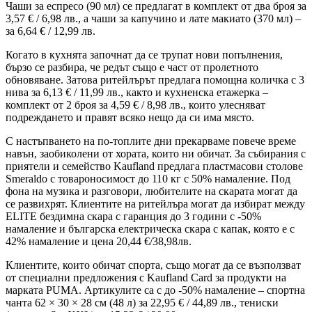
Чаши за еспресо (90 мл) се предлагат в комплект от два броя за
3,57 € / 6,98 лв., а чаши за капучино и лате макиато (370 мл) –
за 6,64 € / 12,99 лв.
Когато в кухнята започнат да се трупат нови попълнения,
бързо се разбира, че редът също е част от пролетното
обновяване. Затова ритейлърът предлага помощна количка с 3
нива за 6,13 € / 11,99 лв., както и кухненска етажерка –
комплект от 2 броя за 4,59 € / 8,98 лв., които улесняват
подреждането и правят всяко нещо да си има място.
С настъпването на по-топлите дни прекарваме повече време
навън, заобиколени от хората, които ни обичат. За събирания с
приятели и семейство Kaufland предлага пластмасови столове
Smeraldo с товароносимост до 110 кг с 50% намаление. Под
фона на музика и разговори, любителите на скарата могат да
се развихрят. Клиентите на ритейлъра могат да избират между
ELITE бездимна скара с гаранция до 3 години с -50%
намаление и българска електрическа скара с капак, която е с
42% намаление и цена 20,44 €/38,98лв.
Клиентите, които обичат спорта, също могат да се възползват
от специални предложения с Kaufland Card за продукти на
марката PUMA. Артикулите са с до -50% намаление – спортна
чанта 62 × 30 × 28 см (48 л) за 22,95 € / 44,89 лв., тениски