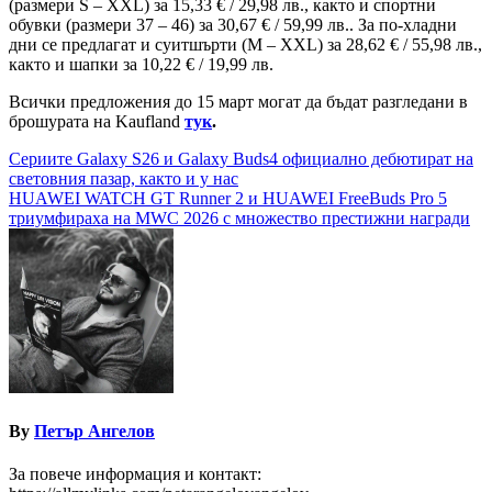
(размери S – XXL) за 15,33 € / 29,98 лв., както и спортни
обувки (размери 37 – 46) за 30,67 € / 59,99 лв.. За по-хладни
дни се предлагат и суитшърти (M – XXL) за 28,62 € / 55,98 лв.,
както и шапки за 10,22 € / 19,99 лв.
Всички предложения до 15 март могат да бъдат разгледани в
брошурата на Kaufland
тук
.
Навигация
Сериите Galaxy S26 и Galaxy Buds4 официално дебютират на
световния пазар, както и у нас
HUAWEI WATCH GT Runner 2 и HUAWEI FreeBuds Pro 5
триумфираха на MWC 2026 с множество престижни награди
By
Петър Ангелов
За повече информация и контакт: