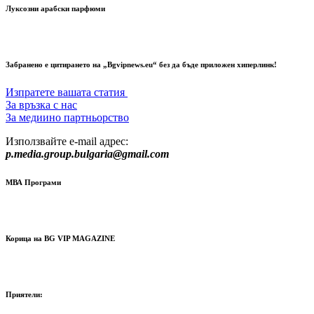
Луксозни арабски парфюми
Забранено е цитирането на „Bgvipnews.eu“ без да бъде приложен хиперлинк!
Изпратете вашата статия
За връзка с нас
За медиино партньорство
Използвайте e-mail адрес:
p.media.group.bulgaria@gmail.com
МВА Програми
Корица на BG VIP MAGAZINE
Приятели: