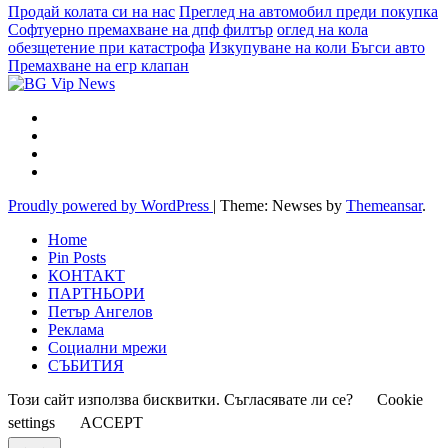
Продай колата си на нас
Преглед на автомобил преди покупка
Софтуерно премахване на дпф филтър
оглед на кола
обезщетение при катастрофа
Изкупуване на коли Бъгси авто
Премахване на егр клапан
Proudly powered by WordPress
|
Theme: Newses by
Themeansar
.
Home
Pin Posts
КОНТАКТ
ПАРТНЬОРИ
Петър Ангелов
Реклама
Социални мрежи
СЪБИТИЯ
Този сайт използва бисквитки. Съгласявате ли се?
Cookie
settings
ACCEPT