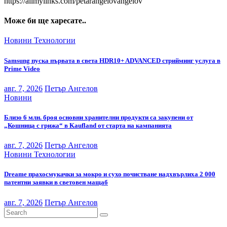
https://allmylinks.com/petarangelovangelov
Може би ще харесате..
Новини
Технологии
Samsung пуска първата в света HDR10+ ADVANCED стрийминг услуга в
Prime Video
авг. 7, 2026
Петър Ангелов
Новини
Близо 6 млн. броя основни хранителни продукти са закупени от
„Кошница с грижа“ в Kaufland от старта на кампанията
авг. 7, 2026
Петър Ангелов
Новини
Технологии
Dreame прахосмукачки за мокро и сухо почистване надхвърлиха 2 000
патентни заявки в световен мащаб
авг. 7, 2026
Петър Ангелов