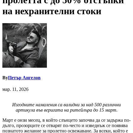
пролетта с до 50% отстъпки
на нехранителни стоки
By
Петър Ангелов
мар. 11, 2026
Изгодните намаления са валидни за над 500 различни
артикула във веригата на ритейлъра до 15 март.
Март е онзи месец, в който слънцето започва да се задържа по-
дълго, прозорците се отварят по-често и изведнъж се появява
познатото желание за пролетно освежаване. За всеки, който е