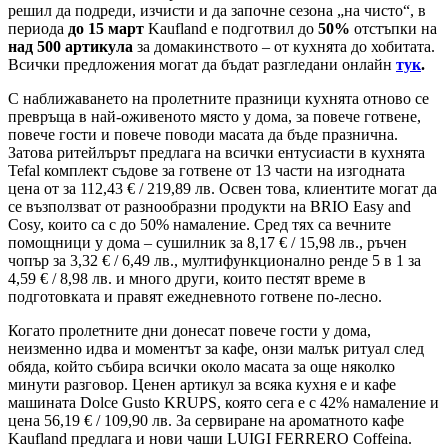
решил да подреди, изчисти и да започне сезона „на чисто“, в
периода
до 15 март
Kaufland е подготвил до
50%
отстъпки на
над 500 артикула
за домакинството – от кухнята до хобитата.
Всички предложения могат да бъдат разгледани онлайн
тук
.
С наближаването на пролетните празници кухнята отново се
превръща в най-оживеното място у дома, за повече готвене,
повече гости и повече поводи масата да бъде празнична.
Затова ритейлърът предлага на всички ентусиасти в кухнята
Tefal комплект съдове за готвене от 13 части на изгодната
цена от за 112,43 € / 219,89 лв. Освен това, клиентите могат да
се възползват от разнообразни продукти на BRIO Easy and
Cosy, които са с до 50% намаление. Сред тях са вечните
помощници у дома – сушилник за 8,17 € / 15,98 лв., ръчен
чопър за 3,32 € / 6,49 лв., мултифункционално ренде 5 в 1 за
4,59 € / 8,98 лв. и много други, които пестят време в
подготовката и правят ежедневното готвене по-лесно.
Когато пролетните дни донесат повече гости у дома,
неизменно идва и моментът за кафе, онзи малък ритуал след
обяда, който събира всички около масата за още няколко
минути разговор. Ценен артикул за всяка кухня е и кафе
машината Dolce Gusto KRUPS, която сега е с 42% намаление и
цена 56,19 € / 109,90 лв. За сервиране на ароматното кафе
Kaufland предлага и нови чаши LUIGI FERRERO Coffeina.