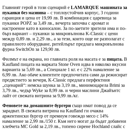
Главният герой в този сценарий е
LAMARQUE машината за
пуканки без мазнина
– с топлоустойчив корпус, 3 години
гаранция и цена от 19,99 лв. В комбинация с царевица за
пуканки POPZ за 3,49 лв., вечерта започва с аромат и
настроение като в киносалон. За по-заетите зрители има и по-
бърз вариант – пуканки за микровълнова K-Classic с цени
между 0,89 лв. и 2,29 лв., а за тези, които още не разполагат с
правилното оборудване, ритейлърът предлага микровълнова
фурна SwitchOn за 129,90 лв.
Филмът е на екрана, но главната роля на масата е за
пицата.
В
Kaufland пицата на марката Stone Oven идва в няколко вкусни
варианта за 5,69 лв., а Специале 1 кг. е с 22% намаление за
6,99 лв. Ако обаче клиентите предпочитата сами да режисират
предястието за вечеря, K-Classic предлага перфектния
„сценарий“: немска шунка за 3,19 лв., минимоцарела Brimi за
3,79 лв., чедър Wyke за 8,99 лв. и черни маслини Джайънтс
лайт от свежата витрина за 9,99 лв./кг.
Феновете на домашните бургери
също имат повод да се
зарадват. В свежата витрина на Kaufland ги очаква
аржентински бургер от премиум говеждо месо с 14%
намаление за 2,99 лв./150 г. Към него могат да бъдат добавени
хлебчета MC Gold за 2,19 лв., топено сирене Hochland слайс с