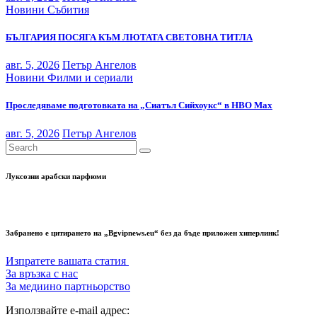
Новини
Събития
БЪЛГАРИЯ ПОСЯГА КЪМ ЛЮТАТА СВЕТОВНА ТИТЛА
авг. 5, 2026
Петър Ангелов
Новини
Филми и сериали
Проследяваме подготовката на „Сиатъл Сийхоукс“ в HBO Max
авг. 5, 2026
Петър Ангелов
Луксозни арабски парфюми
Забранено е цитирането на „Bgvipnews.eu“ без да бъде приложен хиперлинк!
Изпратете вашата статия
За връзка с нас
За медиино партньорство
Използвайте e-mail адрес: