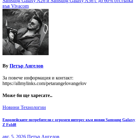
Samsung Galaxy A26 и Samsung Galaxy A36 с до 60% отстъпка
във Vivacom
By
Петър Ангелов
За повече информация и контакт:
https://allmylinks.com/petarangelovangelov
Може би ще харесате..
Новини
Технологии
Европейските потребители с огромен интерес към новия Samsung Galaxy
Z Fold8
авг. 5, 2026
Петър Ангелов