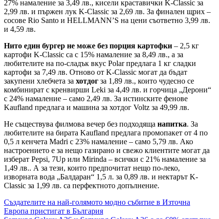
27% намаление за 3,49 лв., кисели краставички K-Classic за
2,99 лв. и пържен лук K-Classic за 2,69 лв. За финален щрих –
сосове Rio Santo и HELLMANN’S на цени съответно 3,99 лв.
и 4,59 лв.
Нито един бургер не може без порция картофки
– 2,5 кг
картофи K-Classic са с 15% намаление за 8,49 лв., а за
любителите на по-сладък вкус Polar предлага 1 кг сладки
картофи за 7,49 лв. Отново от K-Classic могат да бъдат
закупени хлебчета за
хотдог
за 1,89 лв., които чудесно се
комбинират с кренвирши Leki за 4,49 лв. и горчица „Дерони“
с 24% намаление – само 2,49 лв. За истинските фенове
Kaufland предлага и машина за хотдог Voltz за 49,99 лв.
Не съществува филмова вечер без подходяща
напитка
. За
любителите на бирата Kaufland предлага промопакет от 4 по
0,5 л кенчета Madri с 23% намаление – само 5,79 лв. Ако
настроението е за нещо газирано и свежо клиентите могат да
изберат Pepsi, 7Up или Mirinda – всички с 21% намаление за
1,49 лв.. А за тези, които предпочитат нещо по-леко,
изворната вода „Балдаран“ 1,5 л. за 0,89 лв. и нектарът K-
Classic за 1,99 лв. са перфектното допълнение.
Навигация
Създателите на най-голямото модно събитие в Източна
Европа пристигат в България