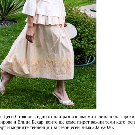
е Деси Стоянова, едно от най-разпознаваемите лица в българскит
рова и Елица Бехар, които ще коментират важни теми като: осн
аут и модните тенденции за сезон есен-зима 2025/2026.