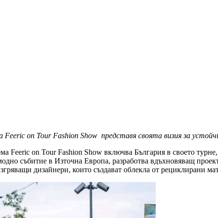
eeric on Tour Fashion Show представя своята визия за устойчи
Feeric on Tour Fashion Show включва България в своето турне, 
 модно събитие в Източна Европа, разработва вдъхновяващ проект
 изгряващи дизайнери, които създават облекла от рециклирани ма