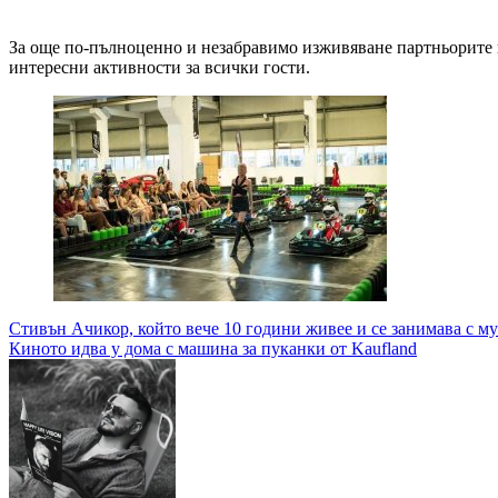
За още по-пълноценно и незабравимо изживяване партньорите на #
интересни активности за всички гости.
Навигация
Стивън Ачикор, който вече 10 години живее и се занимава с муз
Киното идва у дома с машина за пуканки от Kaufland