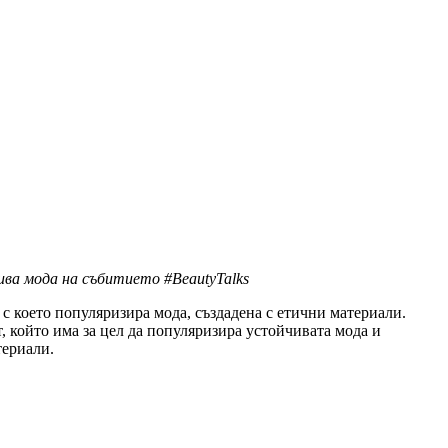
ва мода на събитието #BeautyTalks
с което популяризира мода, създадена с етични материали.
, който има за цел да популяризира устойчивата мода и
териали.