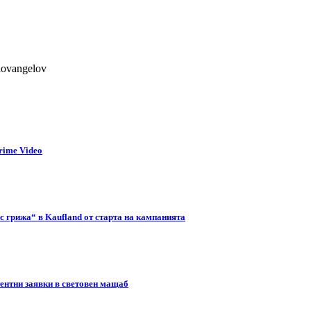
lovangelov
rime Video
с грижа“ в Kaufland от старта на кампанията
тентни заявки в световен мащаб