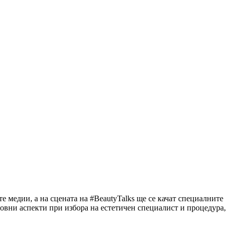
е медии, а на сцената на #BeautyTalks ще се качат специалните
овни аспекти при избора на естетичен специалист и процедура,