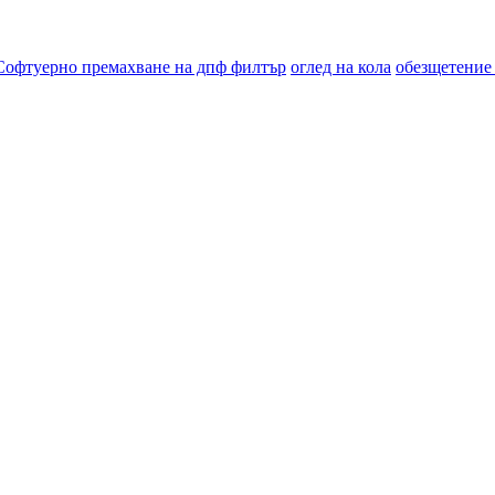
Софтуерно премахване на дпф филтър
оглед на кола
обезщетение