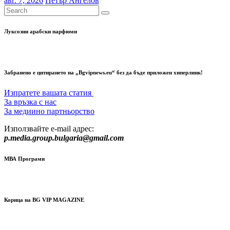
авг. 7, 2026
Петър Ангелов
Луксозни арабски парфюми
Забранено е цитирането на „Bgvipnews.eu“ без да бъде приложен хиперлинк!
Изпратете вашата статия
За връзка с нас
За медиино партньорство
Използвайте e-mail адрес:
p.media.group.bulgaria@gmail.com
МВА Програми
Корица на BG VIP MAGAZINE