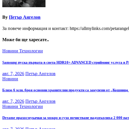
By
Петър Ангелов
За повече информация и контакт: https://allmylinks.com/petarange
Може би ще харесате..
Новини
Технологии
Samsung пуска първата в света HDR10+ ADVANCED стрийминг услуга в P
авг. 7, 2026
Петър Ангелов
Новини
Близо 6 млн. броя основни хранителни продукти са закупени от „Кошница 
авг. 7, 2026
Петър Ангелов
Новини
Технологии
Dreame прахосмукачки за мокро и сухо почистване надхвърлиха 2 000 па