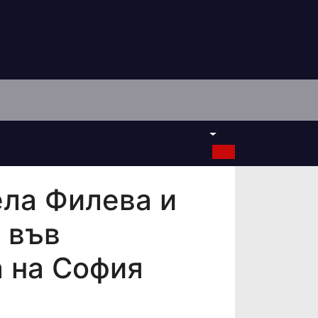
ела Филева и
 във
 на София