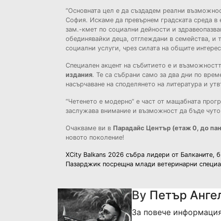
“Основната цел е да създадем реални възможнос
София. Искаме да превърнем градската среда в 
зам.-кмет по социални дейности и здравеопазва
обединявайки деца, отглеждани в семейства, и т
социални услуги, чрез силата на общите интере
Специален акцент на събитието е и възможността
издания
. Те са събрани само за два дни по вре
насърчаване на споделянето на литература и утв
“Четенето е модерно“ е част от мащабната прогр
заслужава внимание и възможност да бъде чуто
Очакваме ви в
Парадайс Център (етаж 0, до па
новото поколение!
Навигация
XCity Balkans 2026 събра лидери от Балканите, 
Пазарджик посрещна млади ветеринарни специа
By
Петър Анге
За повече информация и