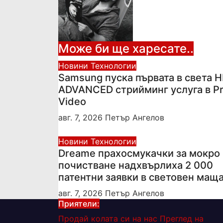
Може би ще харесате..
Новини
Технологии
Samsung пуска първата в света 
ADVANCED стрийминг услуга в P
Video
авг. 7, 2026
Петър Ангелов
Новини
Технологии
Dreame прахосмукачки за мокро 
почистване надхвърлиха 2 000
патентни заявки в световен мащ
авг. 7, 2026
Петър Ангелов
Приятели:
Продай колата си на нас
Преглед на