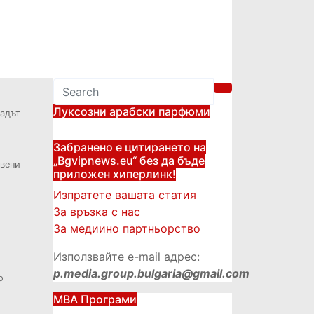
Луксозни арабски парфюми
радът
Забранено е цитирането на
„Bgvipnews.eu“ без да бъде
вени
приложен хиперлинк!
Изпратете вашата статия
За връзка с нас
За медиино партньорство
Използвайте e-mail адрес:
p.media.group.bulgaria@gmail.com
о
МВА Програми