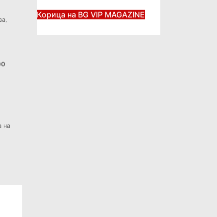
Корица на BG VIP MAGAZINE
ва,
00
а на