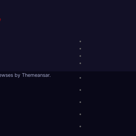
е
ewses by
Themeansar
.