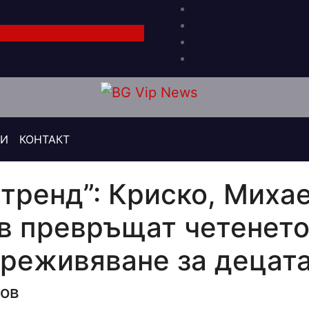
РИ
КОНТАКТ
“тренд”: Криско, Миха
в превръщат четенето
реживяване за децата
лов