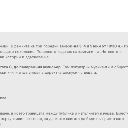
ници. В рамките на три поредни вечери-
на 3, 4 и 5 юни от 18:30 ч.
– г
 младото поколение. Поредното издание на кампанията „Четенето е
ни истории и вдъхновение.
етаж 0, до панорамния асансьор.
Там популярни музиканти и общест
ки книги и ще влязат в директна дискусия с децата.
ева
ване, в което границата между публика и изпълнител изчезва. Вмест
 върху живия разговор, за да може книгата да бъде възприета като
и.