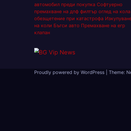
автомобил преди покупка
Софтуерно
премахване на дпф филтър
оглед на кола
обезщетение при катастрофа
Изкупуван
на коли Бъгси авто
Премахване на егр
клапан
Proudly powered by WordPress
|
Theme: N