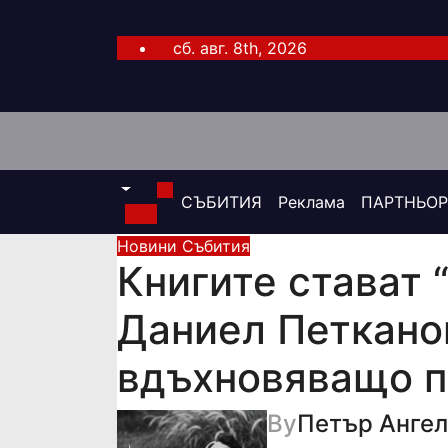
Skip
to
сб. авг. 8th, 2026
content
СЪБИТИЯ
Реклама
ПАРТНЬО
Новини
Събития
Книгите стават 
Даниел Петкано
вдъхновяващо п
By
Петър Анге