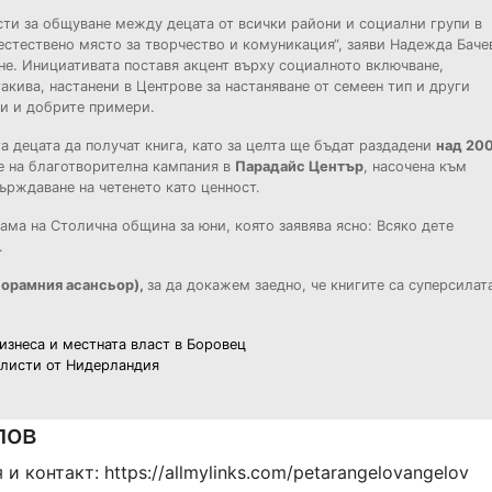
ти за общуване между децата от всички райони и социални групи в
естествено място за творчество и комуникация“, заяви Надежда Баче
не. Инициативата поставя акцент върху социалното включване,
акива, настанени в Центрове за настаняване от семеен тип и други
си и добрите примери.
 децата да получат книга, като за целта ще бъдат раздадени
над 20
ме на благотворителна кампания в
Парадайс Център
, насочена към
ърждаване на четенето като ценност.
ама на Столична община за юни, която заявява ясно: Всяко дете
.
норамния асансьор)
,
за да докажем заедно, че книгите са суперсилат
бизнеса и местната власт в Боровец
листи от Нидерландия
лов
 контакт: https://allmylinks.com/petarangelovangelov