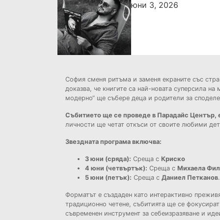
юни 3, 2026
София сменя ритъма и заменя екраните със стра
доказва, че книгите са най-новата суперсила на
модерно“ ще събере деца и родители за споделе
С
ъбитието ще се проведе в Парадайс Център, 
личности ще четат откъси от своите любими детс
Звездната програма включва:
3 юни (сряда):
Среща с
Криско
4 юни (четвъртък):
Среща с
Михаела Фил
5 юни (петък):
Среща с
Даниел Петканов
.
Форматът е създаден като интерактивно преживя
традиционно четене, събитията ще се фокусират
съвременен инструмент за себеизразяване и иде