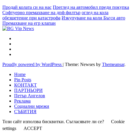
Продай колата си на нас
Преглед на автомобил преди покупка
Софтуерно премахване на дпф филтър
оглед на кола
обезщетение при катастрофа
Изкупуване на коли Бъгси авто
Премахване на егр клапан
Proudly powered by WordPress
|
Theme: Newses by
Themeansar
.
Home
Pin Posts
КОНТАКТ
ПАРТНЬОРИ
Петър Ангелов
Реклама
Социални мрежи
СЪБИТИЯ
Този сайт използва бисквитки. Съгласявате ли се?
Cookie
settings
ACCEPT