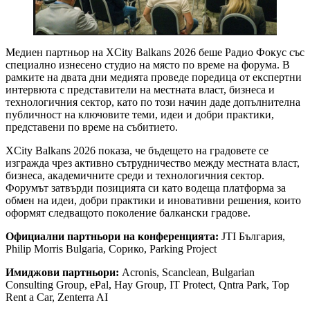
Медиен партньор на XCity Balkans 2026 беше Радио Фокус със
специално изнесено студио на място по време на форума. В
рамките на двата дни медията проведе поредица от експертни
интервюта с представители на местната власт, бизнеса и
технологичния сектор, като по този начин даде допълнителна
публичност на ключовите теми, идеи и добри практики,
представени по време на събитието.
XCity Balkans 2026 показа, че бъдещето на градовете се
изгражда чрез активно сътрудничество между местната власт,
бизнеса, академичните среди и технологичния сектор.
Форумът затвърди позицията си като водеща платформа за
обмен на идеи, добри практики и иновативни решения, които
оформят следващото поколение балкански градове.
Официални партньори на конференцията:
JTI България,
Philip Morris Bulgaria, Сорико, Parking Project
Имиджови партньори:
Acronis, Scanclean, Bulgarian
Consulting Group, ePal, Hay Group, IT Protect, Qntra Park, Top
Rent a Car, Zenterra AI