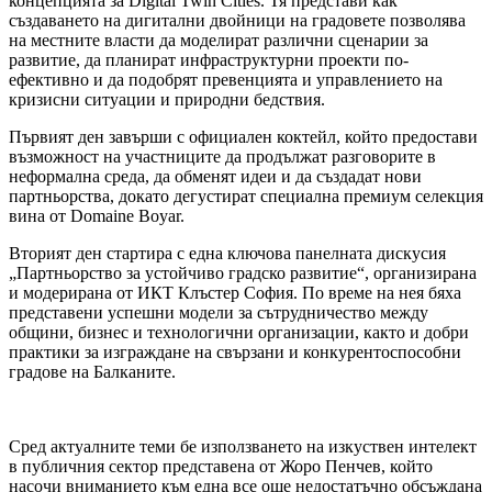
концепцията за Digital Twin Cities. Тя представи как
създаването на дигитални двойници на градовете позволява
на местните власти да моделират различни сценарии за
развитие, да планират инфраструктурни проекти по-
ефективно и да подобрят превенцията и управлението на
кризисни ситуации и природни бедствия.
Първият ден завърши с официален коктейл, който предостави
възможност на участниците да продължат разговорите в
неформална среда, да обменят идеи и да създадат нови
партньорства, докато дегустират специална премиум селекция
вина от Domaine Boyar.
Вторият ден стартира с една ключова панелната дискусия
„Партньорство за устойчиво градско развитие“, организирана
и модерирана от ИКТ Клъстер София. По време на нея бяха
представени успешни модели за сътрудничество между
общини, бизнес и технологични организации, както и добри
практики за изграждане на свързани и конкурентоспособни
градове на Балканите.
Сред актуалните теми бе използването на изкуствен интелект
в публичния сектор представена от Жоро Пенчев, който
насочи вниманието към една все още недостатъчно обсъждана