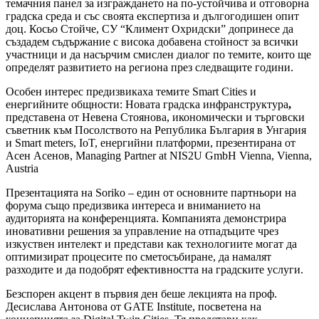
темачния панел за изграждането на по-устойчива и отговорна
градска среда и със своята експертиза и дългогодишен опит
доц. Косьо Стойче, СУ “Климент Охридски” допринесе да
създадем съдържание с висока добавена стойност за всички
участници и да насърчим смислен диалог по темите, които ще
определят развитието на региона през следващите години.
Особен интерес предизвикаха темите Smart Cities и
енергийните общности: Новата градска инфранструктура
,
представена от Невена Стоянова, икономически и търговски
съветник към Посолството на Република България в Унгария
и Smart meters, IoT, енергийни платформи, презентирана от
Асен Асенов, Managing Partner at NIS2U GmbH Vienna, Vienna,
Austria
Презентацията на Soriko – един от основните партньори на
форума също предизвика интереса и вниманието на
аудиторията на конференцията. Компанията демонстрира
иновативни решения за управление на отпадъците чрез
изкуствен интелект и представи как технологиите могат да
оптимизират процесите по сметосъбиране, да намалят
разходите и да подобрят ефективността на градските услуги.
Безспорен акцент в първия ден беше лекцията на проф.
Десислава Антонова от GATE Institute, посветена на