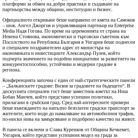
платформи за обмен на добри практики и създаване на
партньорства между общини, институции и бизнес.
Официалното откриване беше направено от кмета на Самоков
– инж. Ангел Джоргов и управляващия партньор на Enterprise
Media Надя Гогова. По време на церемонията от страна на
Невена Стоянова, икономически и търговски съветник към
Посолството на Република България в Унгария беше поднесен
и специален поздравителен адрес от министъра на
икономиката и инвестициите Александър Пулев, който
подчерта значението на подобни инициативи за развитието на
конкурентоспособни, устойчиви и модерни градове в
региона.
Конференцията започна с един от най-стратегическите панели
– „Балканските градове: Визия за градовете на бъдещето“. В
дискусията специален гост беше заместник-кметът на Ниш
Бобан Манчев, който представи успешни политики,
прилагани в сръбския град. Сред най-интересните примери
беше въвеждането на напълно безплатен градски транспорт за
жителите, което води до намаляване на автомобилния трафик,
по-ниски нива на замърсяване и подобрено качество на живот.
В панела се включи и Слава Куренков от Община Кечкемет,
Унгария, който представи успешния модел на града за