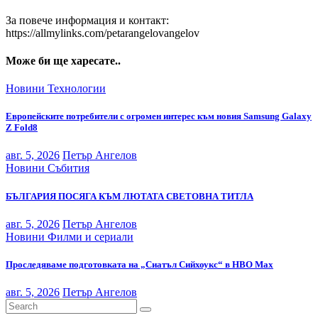
За повече информация и контакт:
https://allmylinks.com/petarangelovangelov
Може би ще харесате..
Новини
Технологии
Европейските потребители с огромен интерес към новия Samsung Galaxy
Z Fold8
авг. 5, 2026
Петър Ангелов
Новини
Събития
БЪЛГАРИЯ ПОСЯГА КЪМ ЛЮТАТА СВЕТОВНА ТИТЛА
авг. 5, 2026
Петър Ангелов
Новини
Филми и сериали
Проследяваме подготовката на „Сиатъл Сийхоукс“ в HBO Max
авг. 5, 2026
Петър Ангелов