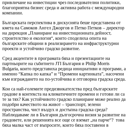
привличане на инвестиции чрез последователни политики,
благоприятна бизнес среда и активна работа с международни
компании.
Българската перспектива в дискусията беше представена от
кмета на Самоков Ангел Джоргов и Петко Петков – директор
на дирекция „Планиране на инвестиционната дейност,
строителство и екология“, които споделиха опита на
българските общини в реализирането на инфраструктурни
проекти и устойчиво градско развитие.
Сред акцентите в програмата бяха и презентациите на
партньорите на събитието JTI България и Philip Morris
Bulgaria, които представиха редица инициативи и програми, а
именно “Капка по капка” и “Промени картинката”, насочени
към изграждането на по-устойчива и отговорна градска среда.
Кои са най-големите предизвикателства пред българските
градове в контекста на климатичните промени и готови ли са
те за тях? Как устойчивото градско планиране може реално да
подобри качеството на живот – транспорт, зелени
пространства, чист въздух и достъпна градска среда?
Наблюдаваме ли в България дългосрочна визия за развитие на
градовете, или решенията все още се вземат „на парче“? това
бяха малка част от въпросите, които бяха поставени в