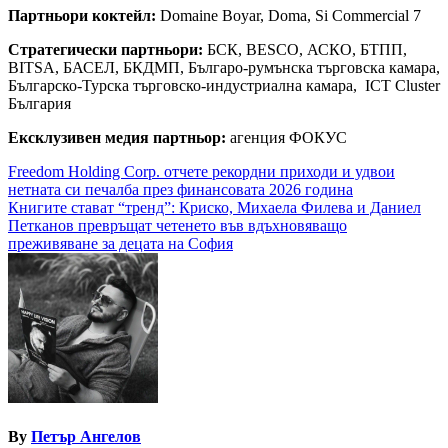
Партньори коктейл:
Domaine Boyar, Doma, Si Commercial 7
Стратегически партньори:
БСК, BESCO, АСКО, БТПП,
BITSA, БАСЕЛ, БКДМП, Българо-румънска търговска камара,
Българско-Турска търговско-индустриална камара, ICT Cluster
България
Eксклузивен медия партньор:
агенция ФОКУС
Навигация
Freedom Holding Corp. отчете рекордни приходи и удвои
нетната си печалба през финансовата 2026 година
Книгите стават “тренд”: Криско, Михаела Филева и Даниел
Петканов превръщат четенето във вдъхновяващо
преживяване за децата на София
By
Петър Ангелов