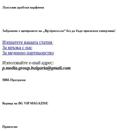
Луксозни арабски парфюми
Забранено е цитирането на „Bgvipnews.eu“ без да бъде приложен хиперлинк!
Изпратете вашата статия
За връзка с нас
За медиино партньорство
Използвайте e-mail адрес:
p.media.group.bulgaria@gmail.com
МВА Програми
Корица на BG VIP MAGAZINE
Приятели: