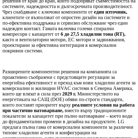
решения от край до край, които подобряват съвместимостта на
системите, надеждността и дългосрочната производителност.
Чрез снабдяване с ключови компоненти от
един
източник
,
клиентите се възползват от опростен дизайн на системите и
по-ефективна поддръжка и сервизно обслужване чрез един
надежден контакт. Гамата включва големи спирални
компресори с капацитет от
6 до 27,5 хладилни тона (RT)
,
както и вентилаторни мотори, EC мотори и задвижвания,
проектирани за ефективна интеграция в комерсиални
покривни системи.
Разширените компонентни решения на компанията са
проактивно съобразени с предстоящите регулации за
енергийна ефективност и преход към нови хладилни агенти за
комерсиални и жилищни HVAC системи в Северна Америка,
които ще влязат в сила през
2029 г.
Министерството на
енергетиката на САЩ (DOE) обяви по-строги стандарти,
които поставят приоритет върху
реалните условия на работа
при частично натоварване
,
вместо върху традиционните
показатели за капацитет при пълно натоварване – което води
до фундаментални промени в дизайна на продуктите. LG
предлага пълна гама от комерсиални компоненти за различни
типове хладилни агенти и конфигурации на