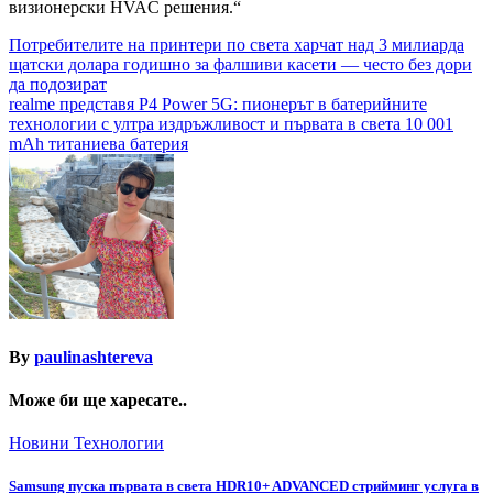
визионерски HVAC решения.“
Навигация
Потребителите на принтери по света харчат над 3 милиарда
щатски долара годишно за фалшиви касети — често без дори
да подозират
realme представя P4 Power 5G: пионерът в батерийните
технологии с ултра издръжливост и първата в света 10 001
mAh титаниева батерия
By
paulinashtereva
Може би ще харесате..
Новини
Технологии
Samsung пуска първата в света HDR10+ ADVANCED стрийминг услуга в