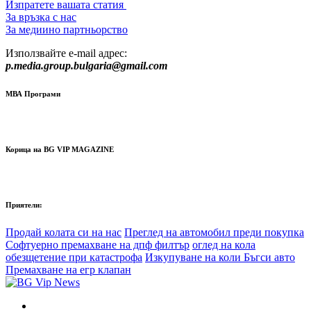
Изпратете вашата статия
За връзка с нас
За медиино партньорство
Използвайте e-mail адрес:
p.media.group.bulgaria@gmail.com
МВА Програми
Корица на BG VIP MAGAZINE
Приятели:
Продай колата си на нас
Преглед на автомобил преди покупка
Софтуерно премахване на дпф филтър
оглед на кола
обезщетение при катастрофа
Изкупуване на коли Бъгси авто
Премахване на егр клапан