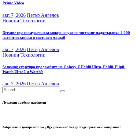
Prime Video
авг. 7, 2026
Петър Ангелов
Новини
Технологии
Dreame прахосмукачки за мокро и сухо почистване надхвърлиха 2 000
патентни заявки в световен мащаб
авг. 7, 2026
Петър Ангелов
Новини
Технологии
Samsung стартира продажбите на Galaxy Z Fold8 Ultra, Fold8, Flip8,
Watch Ultra2 и Watch9
авг. 7, 2026
Петър Ангелов
Луксозни арабски парфюми
Забранено е цитирането на „Bgvipnews.eu“ без да бъде приложен хиперлинк!