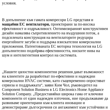
условия.
В допълнение към гамата компресори LG представя и
мащабни EC вентилатори
,
проектирани за по-висока
ефективност и издръжливост. Оптимизираният конструктивен
дизайн намалява съпротивлението на въздушния поток, а
подсилената конструкция на вентилаторите редуцира
енергийните загуби и поддържа взискателни комерсиални
приложения. Патентованата EC моторна технология на LG
допълнително подобрява ефективността, ниските нива на
шум и интелигентния контрол на системата.
„Нашите цялостни компонентни решения дават възможност
на клиентите да разработват по-ефективни и надеждни
комерсиални HVAC системи, като същевременно опростяват
сервиза и поддръжката“, заяви Ким Чол, ръководител на
Component Solution Business в LG Electronics Home Appliance
Solution Company. „Предоставяйки широка гама от ключови
компоненти от един надежден източник, ние продължаваме да
развиваме ориентирани към клиента иновации и
демонстрираме дългосрочния си ангажимент към устойчиви и