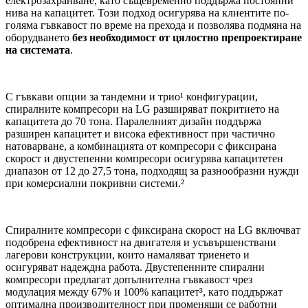
електрозахранване, като същевременно поддържа постоянни
нива на капацитет. Този подход осигурява на клиентите по-
голяма гъвкавост по време на прехода и позволява подмяна на
оборудването
без необходимост от цялостно препроектиране
на системата
.
С гъвкави опции за тандемни и трио¹ конфигурации,
спиралните компресори на LG разширяват покритието на
капацитета до 70 тона. Паралелният дизайн поддържа
разширен капацитет и висока ефективност при частично
натоварване, а комбинацията от компресори с фиксирана
скорост и двустепенни компресори осигурява капацитетен
диапазон от 12 до 27,5 тона, подходящ за разнообразни нужди
при комерсиални покривни системи.²
Спиралните компресори с фиксирана скорост на LG включват
подобрена ефективност на двигателя и усъвършенствани
лагерови конструкции, които намаляват триенето и
осигуряват надеждна работа. Двустепенните спирални
компресори предлагат допълнителна гъвкавост чрез
модулация между 67% и 100% капацитет³, като поддържат
оптимална производителност при променящи се работни