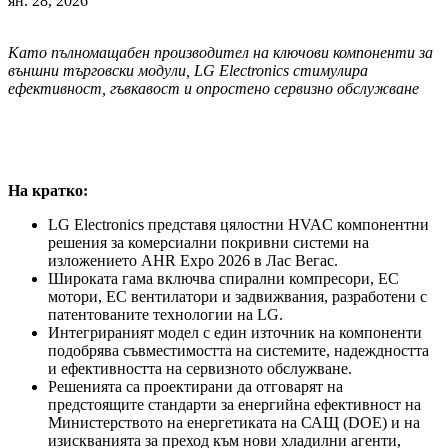
ян. 28, 2026
Като пълномащабен производител на ключови компоненти за
външни търговски модули, LG Electronics стимулира
ефективност, гъвкавост и опростено сервизно обслужване
На кратко
:
LG Electronics представя цялостни HVAC компонентни
решения за комерсиални покривни системи на
изложението AHR Expo 2026 в Лас Вегас.
Широката гама включва спирални компресори, EC
мотори, EC вентилатори и задвижвания, разработени с
патентованите технологии на LG.
Интегрираният модел с един източник на компоненти
подобрява съвместимостта на системите, надеждността
и ефективността на сервизното обслужване.
Решенията са проектирани да отговарят на
предстоящите стандарти за енергийна ефективност на
Министерството на енергетиката на САЩ (DOE) и на
изискванията за преход към нови хладилни агенти,