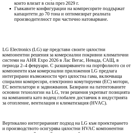
които влизат в сила през 2029 г.
Гъвкавите конфигурации на компресорите поддържат
капацитети до 70 тона и оптимизират реалната
производителност при частично натоварване.
LG Electronics (LG) ще представи своите цялостни
компонентни решения за комерсиални покривни климатични
системи на AHR Expo 2026 в Лас Вегас, Невада, САЩ, в
периода 2–4 февруари. С разширяването на портфолиото си от
компоненти към комерсиални приложения LG предлага
интегрирани възможности чрез цялостна гама, включваща
спирални компресори, електронно комутируеми (EC) мотори,
EC вентилатори и задвижвания. Базирани на патентованите
основни технологии на LG, тези решения укрепват позицията
на компанията като водещ глобален доставчик в индустрията
за отопление, вентилация и климатизация (HVAC).
Вертикално интегрираният подход на LG към проектирането
и производството осигурява цялостни HVAC компонентни