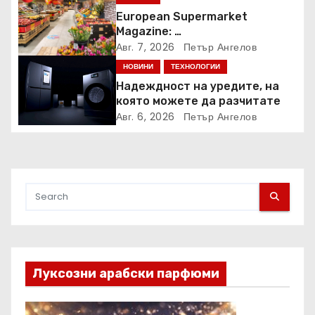
European Supermarket
Magazine:
Български магазин е сред
Авг. 7, 2026
Петър Ангелов
най-добрите супермаркети в
НОВИНИ
ТЕХНОЛОГИИ
Европа
Надеждност на уредите, на
която можете да разчитате
Авг. 6, 2026
Петър Ангелов
Луксозни арабски парфюми