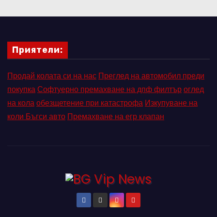
Приятели:
Продай колата си на нас
Преглед на автомобил преди
покупка
Софтуерно премахване на дпф филтър
оглед
на кола
обезщетение при катастрофа
Изкупуване на
коли Бъгси авто
Премахване на егр клапан