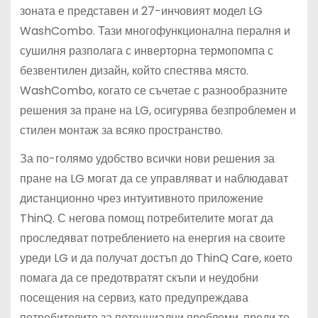
зоната е представен и 27-инчовият модел LG
WashCombo. Тази многофункционална пералня и
сушилня разполага с инверторна термопомпа с
безвентилен дизайн, който спестява място.
WashCombo, когато се съчетае с разнообразните
решения за пране на LG, осигурява безпроблемен и
стилен монтаж за всяко пространство.
За по-голямо удобство всички нови решения за
пране на LG могат да се управляват и наблюдават
дистанционно чрез интуитивното приложение
ThinQ. С негова помощ потребителите могат да
проследяват потреблението на енергия на своите
уреди LG и да получат достъп до ThinQ Care, което
помага да се предотвратят скъпи и неудобни
посещения на сервиз, като предупреждава
потребителите за потенциални проблеми, преди те