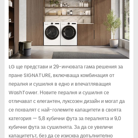
LG ще представи и 29-инчовата гама решения за
пране SIGNATURE, включваща комбинация от
пералня и сушилня в едно и впечатляващия
WashTower. Новите пералня и сушилня се
отличават с елегантен, луксозен дизайн и могат да
се похвалят с най-големите капацитети в своята
категория — 5,8 кубични фута за пералнята и 9,0
кубични фута за сушилнята. За да се увеличи
капацитетът, без да се изисква допълнително