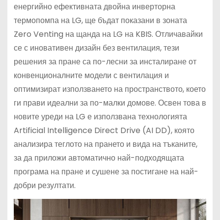
енергийно ефективната двойна инверторна
термопомпа на LG, ще бъдат показани в зоната
Zero Venting на щанда на LG на KBIS. Отличавайки
се с иновативен дизайн без вентилация, тези
решения за пране са по-лесни за инсталиране от
конвенционалните модели с вентилация и
оптимизират използването на пространството, което
ги прави идеални за по-малки домове. Освен това в
новите уреди на LG е използвана технологията
Artificial Intelligence Direct Drive (AI DD), която
анализира теглото на прането и вида на тъканите,
за да приложи автоматично най-подходящата
програма на пране и сушене за постигане на най-
добри резултати.