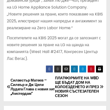
домакински уреди“, заяви Лю Дже-Чол, президент
на LG Home Appliance Solution Company.
„Новите решения за пране, които показваме на KBIS
2025, илюстрират нашия напредък и ангажимент за
реализиране на Zero Labor Home.“
Посетителите на KBIS 2025 могат да се запознаят с
новите решения за пране на LG на щанда на
компанията (West Hall #2417, Конгресен Център
Лас Вегас).
ПЛАТФОРМИТЕ НА WBD
Н
Силвестър Матеев –
ЩЕ БЪДАТ ДОМ НА
Силвър и Дж Цели
КОЛОЕЗДЕНЕТО И ПРЕЗ
а
Лудата Глава с новия хит
НОВИЯ СЪСТЕЗАТЕЛЕН
„Амстердам“
СЕЗОН
в