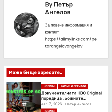
и
By
Петър
г
Ангелов
а
За повече информация и
ц
контакт:
https://allmylinks.com/pe
и
tarangelovangelov
я
Може би ще харесате..
НОВИНИ
ФИЛМИ И СЕРИАЛИ
Документалната HBO Original
поредица „Божиите
чудовища“ дебютира в HBO
Авг. 7, 2026
Петър Ангелов
Max
НОВИНИ